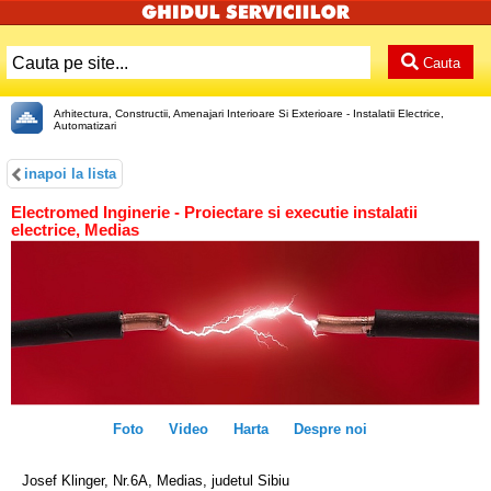
Cauta
Arhitectura, Constructii, Amenajari Interioare Si Exterioare - Instalatii Electrice,
Automatizari
inapoi la lista
Electromed Inginerie - Proiectare si executie instalatii
electrice, Medias
Foto
Video
Harta
Despre noi
Josef Klinger, Nr.6A, Medias, judetul Sibiu