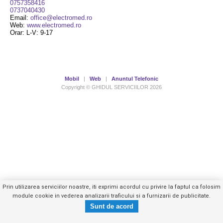
0757358416
0737040430
Email:
office@electromed.ro
Web:
www.electromed.ro
Orar: L-V: 9-17
Mobil
|
Web
|
Anuntul Telefonic
Copyright © GHIDUL SERVICIILOR 2026
Prin utilizarea serviciilor noastre, iti exprimi acordul cu privire la faptul ca folosim
module cookie in vederea analizarii traficului si a furnizarii de publicitate.
0757358XXX
Trimite mesaj privat
- vezi telefon -