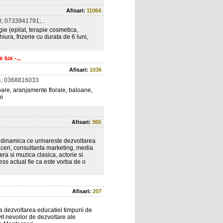
Afisari:
11064
 0733941791;...
ie (epilat, terapie cosmetica,
ura, frizerie cu durata de 6 luni,
lux -...
Afisari:
1036
; 0368816033
ioare, aranjamente florale, baloane,
ni
Afisari:
365
dinamica ce urmareste dezvoltarea
faceri, consultanta marketing, media
a si muzica clasica, actorie si
ess actual fie ca este vorba de o
Afisari:
207
a dezvoltarea educatiei timpurii de
vit nevoilor de dezvoltare ale