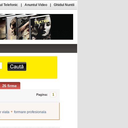
l Telefonic
|
Anuntul Video
|
Ghidul Nuntii
26 firme
1
Pagina:
•
 viata
formare profesionala
a