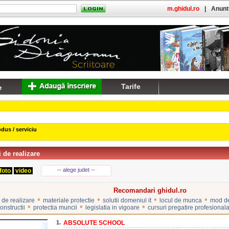
m.ghidul.ro
|
Anuntu
Tarife
dus / serviciu
i de realizare
-- alege judet --
foto
video
Recomandari ghidul.ro
•
•
•
•
 de realizare
materiale protectie
solutii domeniul it
locul de munca
mod de
•
•
•
constructii
protectia muncii
legislatia in vigoare
cursuri pregatire profesional
1.
ABSOLUTE SCHOOL