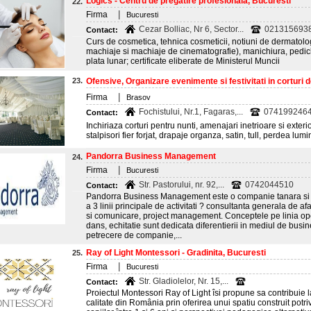
Logics - Centru de pregatire profesionala, Bucuresti
22.
|
Firma
Bucuresti
Cezar Bolliac, Nr 6, Sector...
0213156938;
Contact:
Curs de cosmetica, tehnica cosmeticii, notiuni de dermatolog
machiaje si machiaje de cinematografie), manichiura, pedichi
plata lunar; certificate eliberate de Ministerul Muncii
23.
Ofensive, Organizare evenimente si festivitati in corturi de 
|
Firma
Brasov
Fochistului, Nr.1, Fagaras,...
0741992464
Contact:
Inchiriaza corturi pentru nunti, amenajari inetrioare si exter
stalpisori fier forjat, drapaje organza, satin, tull, perdea lumi
Pandorra Business Management
24.
|
Firma
Bucuresti
Str. Pastorului, nr. 92,...
0742044510
Contact:
Pandorra Business Management este o companie tanara si 
a 3 linii principale de activitati ? consultanta generala de a
si comunicare, project management. Conceptele pe linia oper
dans, echitatie sunt dedicata diferentierii in mediul de busin
petrecere de companie,...
Ray of Light Montessori - Gradinita, Bucuresti
25.
|
Firma
Bucuresti
Str. Gladiolelor, Nr. 15,...
Contact:
Proiectul Montessori Ray of Light îsi propune sa contribuie l
calitate din România prin oferirea unui spatiu construit potri