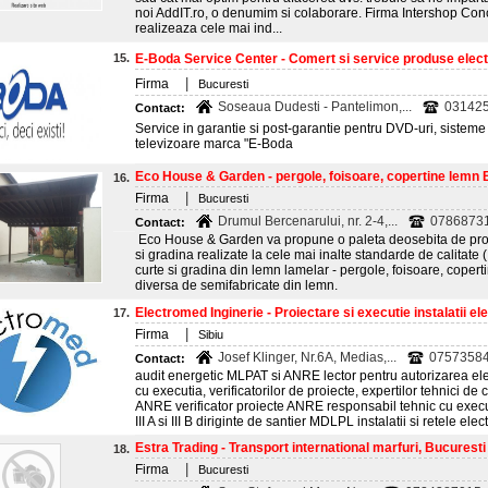
noi AddIT.ro, o denumim si colaborare. Firma Intershop Conc
realizeaza cele mai ind...
15.
E-Boda Service Center - Comert si service produse electr
|
Firma
Bucuresti
Soseaua Dudesti - Pantelimon,...
031425
Contact:
Service in garantie si post-garantie pentru DVD-uri, sisteme
televizoare marca "E-Boda
Eco House & Garden - pergole, foisoare, copertine lemn 
16.
|
Firma
Bucuresti
Drumul Bercenarului, nr. 2-4,...
0786873
Contact:
Eco House & Garden va propune o paleta deosebita de prod
si gradina realizate la cele mai inalte standarde de calitate
curte si gradina din lemn lamelar - pergole, foisoare, coperti
diversa de semifabricate din lemn.
Electromed Inginerie - Proiectare si executie instalatii elec
17.
|
Firma
Sibiu
Josef Klinger, Nr.6A, Medias,...
07573584
Contact:
audit energetic MLPAT si ANRE lector pentru autorizarea elect
cu executia, verificatorilor de proiecte, expertilor tehnici de c
ANRE verificator proiecte ANRE responsabil tehnic cu exec
III A si III B diriginte de santier MDLPL instalatii si retele elec
Estra Trading - Transport international marfuri, Bucuresti
18.
|
Firma
Bucuresti