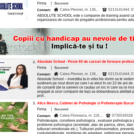
|
Firma
Bucuresti
Calea Plevnei, nr. 136,...
0213141444; 07
Contact:
ABSOLUTE SCHOOL este o companie de training avand ca un
organizarea de cursuri de pregatire profesionala pentru adul
Absolute School - Peste 60 de cursuri de formare profesio
2.
|
Firma
Bucuresti
Calea Plevnei, nr. 136,...
0213141444; 07
Contact:
Absolute School – investitia ta in viitor.Ne dorim sa te vedem
sustinem pe noul drum pe care l-ai ales! In cei 22 de ani de
de cursanti (de la oameni ce cautau un loc in care sa isi in
angajati ai unor companii de top) sa dobandeasca abilitati pr
prof...
Alice Iliescu, Cabinet de Psihologie si Psihoterapie Bucur
3.
|
Firma
Bucuresti
Calea Floreasca, nr. 118,...
0735539328
Contact:
Psihoterapie, consiliere psihologica , evaluare psihologica pen
probleme psihologice (anxietate, atac de panica, stres, stari
tulburari emotionale etc.); Tulburari psihosomatice, preventi
cuplu/relationale, probleme de adaptare, optimizare personala