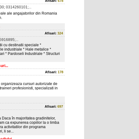
Afisari:
678
0; 0314260101;...
eale ale angajatorilor din Romania
n.
e
Afisari:
324
916895;...
ii cu destinatii speciale *
le industriale * Hale metalice *
ari * Pardoseli Industriale * Structuri
ri...
Afisari:
178
 organizeaza cursuri autorizate de
raineri profesionisti, specializati in
Afisari:
697
 Daca în majoritatea gradinitelor,
am ca expunerea copiilor la o limba
ara activitatilor din programa
 li se...