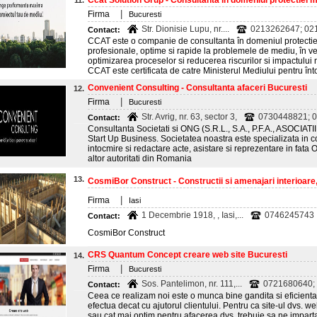
Ccat Solution Grup - Consultanta in domeniul protectiei me
11.
|
Firma
Bucuresti
Str. Dionisie Lupu, nr....
0213262647; 02
Contact:
CCAT este o companie de consultanta în domeniul protectiei 
profesionale, optime si rapide la problemele de mediu, în ve
optimizarea proceselor si reducerea riscurilor si impactulu
CCAT este certificata de catre Ministerul Mediului pentru înto
Convenient Consulting - Consultanta afaceri Bucuresti
12.
|
Firma
Bucuresti
Str. Avrig, nr. 63, sector 3,
0730448821; 0
Contact:
Consultanta Societati si ONG (S.R.L., S.A., P.F.A., ASOCI
Start Up Business. Societatea noastra este specializata in con
intocmire si redactare acte, asistare si reprezentare in fata O
altor autoritati din Romania
13.
CosmiBor Construct - Constructii si amenajari interioare,
|
Firma
Iasi
1 Decembrie 1918, , Iasi,...
0746245743 
Contact:
CosmiBor Construct
CRS Quantum Concept creare web site Bucuresti
14.
|
Firma
Bucuresti
Sos. Pantelimon, nr. 111,...
0721680640;
Contact:
Ceea ce realizam noi este o munca bine gandita si eficienta
efectua decat cu ajutorul clientului. Pentru ca site-ul dvs. 
sau cat mai optim pentru afacerea dvs. trebuie sa ne imparta