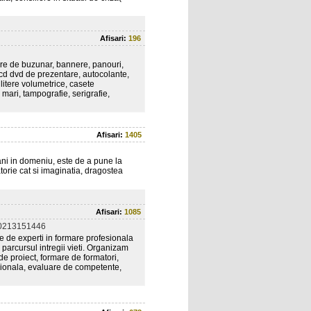
Afisari:
196
are de buzunar, bannere, panouri,
, cd dvd de prezentare, autocolante,
 litere volumetrice, casete
 mari, tampografie, serigrafie,
Afisari:
1405
ani in domeniu, este de a pune la
orie cat si imaginatia, dragostea
Afisari:
1085
0213151446
e de experti in formare profesionala
parcursul intregii vieti. Organizam
 proiect, formare de formatori,
esionala, evaluare de competente,