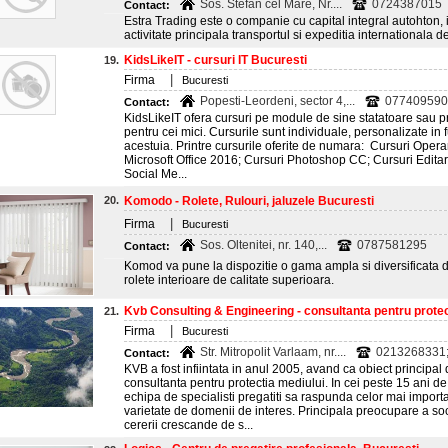
Sos. Stefan cel Mare, Nr....
0724387015
Contact:
Estra Trading este o companie cu capital integral autohton, i
activitate principala transportul si expeditia internationala de
KidsLikeIT - cursuri IT Bucuresti
19.
|
Firma
Bucuresti
Popesti-Leordeni, sector 4,...
077409590
Contact:
KidsLikeIT ofera cursuri pe module de sine statatoare sau
pentru cei mici. Cursurile sunt individuale, personalizate in f
acestuia. Printre cursurile oferite de numara: Cursuri Ope
Microsoft Office 2016; Cursuri Photoshop CC; Cursuri Editar
Social Me...
20.
Komodo - Rolete, Rulouri, jaluzele Bucuresti
|
Firma
Bucuresti
Sos. Oltenitei, nr. 140,...
0787581295
Contact:
Komod va pune la dispozitie o gama ampla si diversificata de 
rolete interioare de calitate superioara.
Kvb Consulting & Engineering - consultanta pentru protect
21.
|
Firma
Bucuresti
Str. Mitropolit Varlaam, nr....
0213268331
Contact:
KVB a fost infiintata in anul 2005, avand ca obiect principal
consultanta pentru protectia mediului. In cei peste 15 ani de
echipa de specialisti pregatiti sa raspunda celor mai import
varietate de domenii de interes. Principala preocupare a soci
cererii crescande de s...