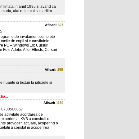
nfiintata in anul 1995 si avand ca
 marfa, atat rutier cat si maritim.
Afisari:
327
5
 programe de invatament complete
unctie de copil si cunostintele
rare PC – Windows 10; Cursuri
e Foto Adobe After Effects; Cursuri
Afisari:
258
nuante si texturi la jaluzele si
ia...
Afisari:
1159
; 0730506067
 de activitate acordarea de
 experienta, KVB a construit o
ante provocari actuale, acoperind o
etatii a constat in acoperirea