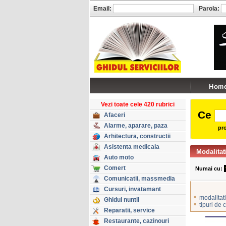
Email:
Parola:
Vezi toate cele 420 rubrici
Ce
Afaceri
Alarme, aparare, paza
pro
Arhitectura, constructii
Asistenta medicala
Modalitat
Auto moto
Comert
Numai cu:
Comunicatii, massmedia
Cursuri, invatamant
•
modalitati
Ghidul nuntii
•
tipuri de 
Reparatii, service
Restaurante, cazinouri