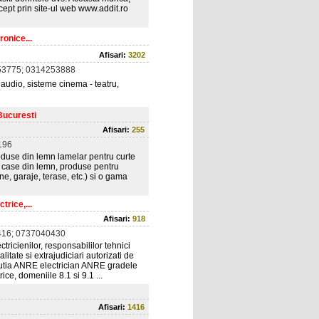
ept prin site-ul web www.addit.ro
onice...
Afisari:
3202
3775; 0314253888
 audio, sisteme cinema - teatru,
Bucuresti
Afisari:
255
196
use din lemn lamelar pentru curte
 ( case din lemn, produse pentru
ne, garaje, terase, etc.) si o gama
trice,...
Afisari:
918
16; 0737040430
ricienilor, responsabililor tehnici
alitate si extrajudiciari autorizati de
utia ANRE electrician ANRE gradele
trice, domeniile 8.1 si 9.1 ...
Afisari:
1416