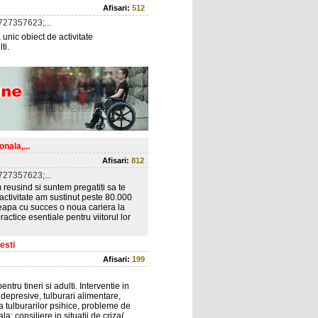
Afisari:
512
27357623;...
ic obiect de activitate
ti.
nala,...
Afisari:
812
27357623;...
 reusind si suntem pregatiti sa te
 activitate am sustinut peste 80.000
ceapa cu succes o noua cariera la
actice esentiale pentru viitorul lor
esti
Afisari:
199
tru tineri si adulti. Interventie in
 depresive, tulburari alimentare,
a tulburarilor psihice, probleme de
; consiliere in situatii de criza(