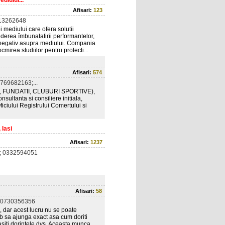
diului...
Afisari:
123
13262648
mediului care ofera solutii
derea îmbunatatirii performantelor,
i negativ asupra mediului. Compania
cmirea studiilor pentru protecti...
Afisari:
574
769682163;...
ATII, FUNDATII, CLUBURI SPORTIVE),
sultanta si consiliere initiala,
ficiului Registrului Comertului si
 Iasi
Afisari:
1237
; 0332594051
Afisari:
58
 0730356356
, dar acest lucru nu se poate
web sa ajunga exact asa cum doriti
siti dorintele dvs. Aceasta munca,