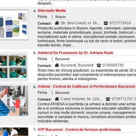
desparti...
Alternativ Media
4.
|
Firma
Brasov
Str. Sirul Livezii, nr. 16,...
0727773518
Contact:
Productie publicitara in Brasov. Agende, calendare, calend
reclame, materiale promotionale, pixuri, brichete, brelocuri
inscriptionari auto si vitrine, inscriptionari prelate camioane,
luminoase, firme luminoase cu tub de neon si leduri, printuri
transfer termic, impri...
Atelierul De Frumusete by Dr. Adriana Radu
5.
|
Firma
Bucuresti
Bucuresti, Bucuresti
0745505745
Contact:
Rolul meu de chirurg plastician, cu experienta de peste 20 
dispozitia pacientilor atat competenta si indemanarea operat
pentru frumos, atentia si intelegerea.
Athena - Centrul de Calificare si Perfectionare Bucuresti
6.
|
Firma
Bucuresti
Calea Victoriei, Nr. 12A,...
0729771707; 
Contact:
Centrul ATHENA a luat fiinta ca urmare a dorintei unei echip
de a-si continua misiunea in domeniul educatiei adultilor pe 
cursuri in mai multe domenii: resurse umane, management de
securitate si sanatate in munca, consiliere dezolvtare prof
industrie alimentar...
7.
ATP Bucuresti - Centrul de formare profesionala