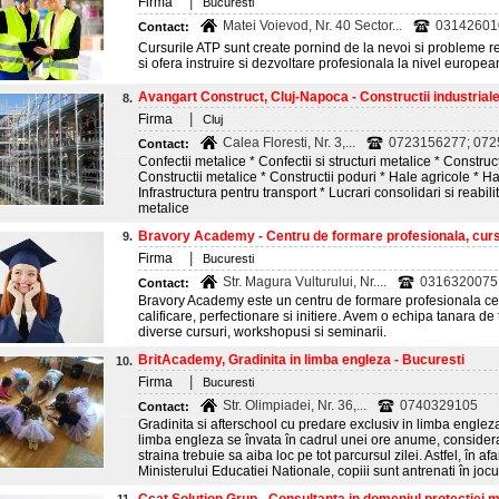
|
Firma
Bucuresti
Matei Voievod, Nr. 40 Sector...
031426010
Contact:
Cursurile ATP sunt create pornind de la nevoi si probleme r
si ofera instruire si dezvoltare profesionala la nivel europea
Avangart Construct, Cluj-Napoca - Constructii industrial
8.
|
Firma
Cluj
Calea Floresti, Nr. 3,...
0723156277; 0725
Contact:
Confectii metalice * Confectii si structuri metalice * Construct
Constructii metalice * Constructii poduri * Hale agricole * Ha
Infrastructura pentru transport * Lucrari consolidari si reabilit
metalice
Bravory Academy - Centru de formare profesionala, cursu
9.
|
Firma
Bucuresti
Str. Magura Vulturului, Nr....
0316320075
Contact:
Bravory Academy este un centru de formare profesionala ce
calificare, perfectionare si initiere. Avem o echipa tanara de t
diverse cursuri, workshopusi si seminarii.
BritAcademy, Gradinita in limba engleza - Bucuresti
10.
|
Firma
Bucuresti
Str. Olimpiadei, Nr. 36,...
0740329105
Contact:
Gradinita si afterschool cu predare exclusiv in limba engleza
limba engleza se învata în cadrul unei ore anume, consider
straina trebuie sa aiba loc pe tot parcursul zilei. Astfel, în af
Ministerului Educatiei Nationale, copiii sunt antrenati în jocuri,