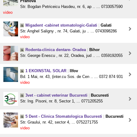
Prahova
Str. Bogdan Petriceicu Hasdeu, nr. 6, ap .. ... 0733057590
video
Migadent -cabinet stomatologic-Galati
|
Galati
Str. Anghel Saligny , nr. 74, Galati, ju .. ... 0743098286
video
Rodenta-clinica dentare- Oradea
|
Bihor
Str. George Enescu , nr. 22, Oradea, jud .. ... 0359192055
1 EKOINSTAL SOLAR
|
Ilfov
Bd. 1 Mai, nr. 43, (inter.cu Sos. de Cen .. ... 0372 874 931
video
3vet - cabinet veterinar Bucuresti
|
Bucuresti
Str. Ing. Pisoni, nr. 8, Sector 1, ... 0771205255
5 Dent - Clinica Stomatologica Bucuresti
|
Bucuresti
Str. Graului, nr. 42, sector 4, ... 0752271755
video