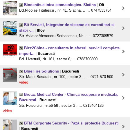
Biodentis-clinica stomatologica- Slatina
|
Olt
Bd.Nicolae Titulescu , nr. 41, Slatina, .. ... 0747533754
Bit Servicii, Integrator de sisteme de curenti tari si
slabi -...
|
Ilfov
Str. Aviator Alexandru Serbanescu, Nr. .. ... 0727309579
Bizz2China - consultanta in afaceri, servicii complete
import...
|
Bucuresti
Bd. Uverturii, Nr. 161, sector 6, ... 0788700800
Blue Fire Solutions
|
Bucuresti
Str. Matei Basarab , nr. 100, sector 3 .. ... 0721.570.500
video
Brotac Medical Center - Clinica recuperare medicala,
Bucuresti
|
Bucuresti
Str. Foisorului, nr.56-58 , sector 3 , ... 0213464126
video
BTM Corporate Security - Paza si protectie Bucuresti
|
Bucuresti