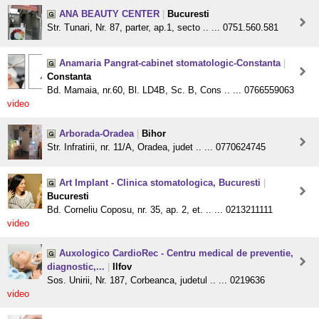
ANA BEAUTY CENTER
|
Bucuresti
Str. Tunari, Nr. 87, parter, ap.1, secto .. ... 0751.560.581
Anamaria Pangrat-cabinet stomatologic-Constanta
|
Constanta
Bd. Mamaia, nr.60, Bl. LD4B, Sc. B, Cons .. ... 0766559063
video
Arborada-Oradea
|
Bihor
Str. Infratirii, nr. 11/A, Oradea, judet .. ... 0770624745
Art Implant - Clinica stomatologica, Bucuresti
|
Bucuresti
Bd. Corneliu Coposu, nr. 35, ap. 2, et. .. ... 0213211111
video
Auxologico CardioRec - Centru medical de preventie,
diagnostic,...
|
Ilfov
Sos. Unirii, Nr. 187, Corbeanca, judetul .. ... 0219636
video