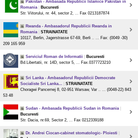
Pakistan - Ambasada Republicii Islamice Pakistan in
Romania
|
Bucuresti
Str. Viitorului, nr. 44, sector 2, ... Fax 0213187874
Rwanda - Ambasadorul Republicii Rwanda in
Romania
|
STRAINATATE
10117, Berlin, Jagerstrasse 67-69, Berli .. ... Fax: (0049 -30)
209 165 959
Serviciul Roman de Informatii
|
Bucuresti
Bd.Libertatii, nr. 14D, sector 5, ... Fax.0377723210
Sri Lanka - Ambasadorul Republicii Democrate
Socialiste Sri Lanka...
|
STRAINATATE
Choragwi Pancernej 8, 02-951 Warsaw, Var .. ... (0048-22) 843
53 48
Sudan - Ambasada Republicii Sudan in Romania
|
Bucuresti
Str. Dacia, nr.69, Sector 2, ... Fax 0212339188
Dr. Andrei Ciocan-cabinet stomatologic- Ploiesti
|