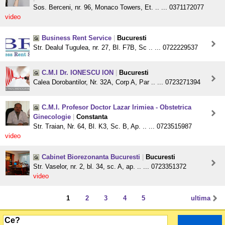
Sos. Berceni, nr. 96, Monaco Towers, Et. .. ... 0371172077
video
Business Rent Service
|
Bucuresti
Str. Dealul Tugulea, nr. 27, Bl. F7B, Sc .. ... 0722229537
C.M.I Dr. IONESCU ION
|
Bucuresti
Calea Dorobantilor, Nr. 32A, Corp A, Par .. ... 0723271394
C.M.I. Profesor Doctor Lazar Irimiea - Obstetrica
Ginecologie
|
Constanta
Str. Traian, Nr. 64, Bl. K3, Sc. B, Ap. .. ... 0723515987
video
Cabinet Biorezonanta Bucuresti
|
Bucuresti
Str. Vaselor, nr. 2, bl. 34, sc. A, ap. .. ... 0723351372
video
1
2
3
4
5
ultima