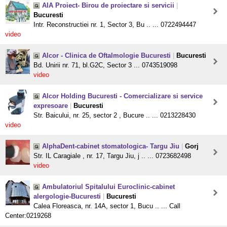
AIA Proiect- Birou de proiectare si servicii
|
Bucuresti
Intr. Reconstructiei nr. 1, Sector 3, Bu .. ... 0722494447
video
Alcor - Clinica de Oftalmologie Bucuresti
|
Bucuresti
Bd. Unirii nr. 71, bl.G2C, Sector 3 ... 0743519098
video
Alcor Holding Bucuresti - Comercializare si service
expresoare
|
Bucuresti
Str. Baicului, nr. 25, sector 2 , Bucure .. ... 0213228430
video
AlphaDent-cabinet stomatologica- Targu Jiu
|
Gorj
Str. IL Caragiale , nr. 17, Targu Jiu, j .. ... 0723682498
video
Ambulatoriul Spitalului Euroclinic-cabinet
alergologie-Bucuresti
|
Bucuresti
Calea Floreasca, nr. 14A, sector 1, Bucu .. ... Call
Center:0219268