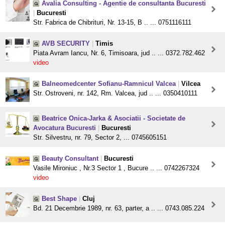
Avalia Consulting - Agentie de consultanta Bucuresti
|
Bucuresti
Str. Fabrica de Chibrituri, Nr. 13-15, B .. ... 0751116111
AVB SECURITY
|
Timis
Piata Avram Iancu, Nr. 6, Timisoara, jud .. ... 0372.782.462
video
Balneomedcenter Sofianu-Ramnicul Valcea
|
Vilcea
Str. Ostroveni, nr. 142, Rm. Valcea, jud .. ... 0350410111
Beatrice Onica-Jarka & Asociatii - Societate de
Avocatura Bucuresti
|
Bucuresti
Str. Silvestru, nr. 79, Sector 2, ... 0745605151
Beauty Consultant
|
Bucuresti
Vasile Mironiuc , Nr.3 Sector 1 , Bucure .. ... 0742267324
video
Best Shape
|
Cluj
Bd. 21 Decembrie 1989, nr. 63, parter, a .. ... 0743.085.224