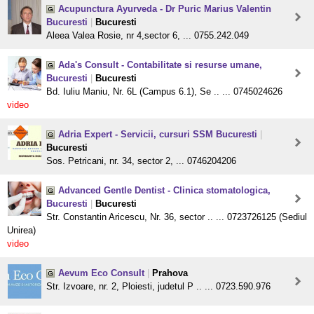
Acupunctura Ayurveda - Dr Puric Marius Valentin
Bucuresti
|
Bucuresti
Aleea Valea Rosie, nr 4,sector 6, ... 0755.242.049
Ada's Consult - Contabilitate si resurse umane,
Bucuresti
|
Bucuresti
Bd. Iuliu Maniu, Nr. 6L (Campus 6.1), Se .. ... 0745024626
video
Adria Expert - Servicii, cursuri SSM Bucuresti
|
Bucuresti
Sos. Petricani, nr. 34, sector 2, ... 0746204206
Advanced Gentle Dentist - Clinica stomatologica,
Bucuresti
|
Bucuresti
Str. Constantin Aricescu, Nr. 36, sector .. ... 0723726125 (Sediul
Unirea)
video
Aevum Eco Consult
|
Prahova
Str. Izvoare, nr. 2, Ploiesti, judetul P .. ... 0723.590.976