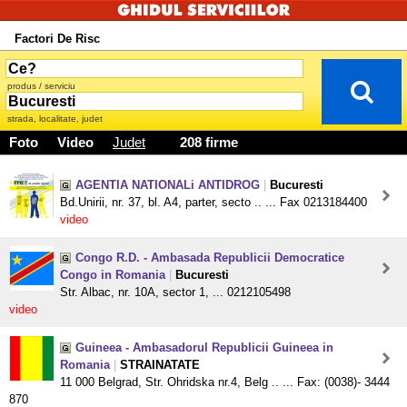
Factori De Risc
produs / serviciu
strada, localitate, judet
Foto
Video
Judet
208 firme
AGENTIA NATIONALi ANTIDROG
|
Bucuresti
Bd.Unirii, nr. 37, bl. A4, parter, secto .. ... Fax 0213184400
video
Congo R.D. - Ambasada Republicii Democratice
Congo in Romania
|
Bucuresti
Str. Albac, nr. 10A, sector 1, ... 0212105498
video
Guineea - Ambasadorul Republicii Guineea in
Romania
|
STRAINATATE
11 000 Belgrad, Str. Ohridska nr.4, Belg .. ... Fax: (0038)- 3444
870