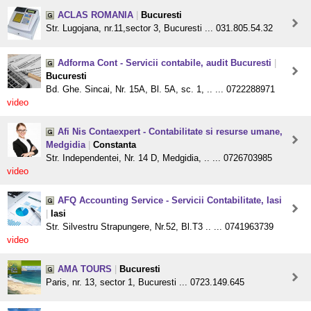
ACLAS ROMANIA
|
Bucuresti
Str. Lugojana, nr.11,sector 3, Bucuresti ... 031.805.54.32
Adforma Cont - Servicii contabile, audit Bucuresti
|
Bucuresti
Bd. Ghe. Sincai, Nr. 15A, Bl. 5A, sc. 1, .. ... 0722288971
video
Afi Nis Contaexpert - Contabilitate si resurse umane,
Medgidia
|
Constanta
Str. Independentei, Nr. 14 D, Medgidia, .. ... 0726703985
video
AFQ Accounting Service - Servicii Contabilitate, Iasi
|
Iasi
Str. Silvestru Strapungere, Nr.52, Bl.T3 .. ... 0741963739
video
AMA TOURS
|
Bucuresti
Paris, nr. 13, sector 1, Bucuresti ... 0723.149.645