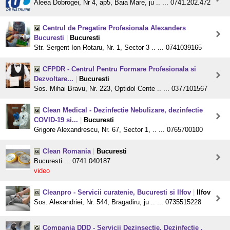
Aleea Dobrogei, Nr 4, ap5, Baia Mare, ju .. ... 0741.202.472
Centrul de Pregatire Profesionala Alexanders
Bucuresti
|
Bucuresti
Str. Sergent Ion Rotaru, Nr. 1, Sector 3 .. ... 0741039165
CFPDR - Centrul Pentru Formare Profesionala si
Dezvoltare...
|
Bucuresti
Sos. Mihai Bravu, Nr. 223, Optidol Cente .. ... 0377101567
Clean Medical - Dezinfectie Nebulizare, dezinfectie
COVID-19 si...
|
Bucuresti
Grigore Alexandrescu, Nr. 67, Sector 1, .. ... 0765700100
Clean Romania
|
Bucuresti
Bucuresti ... 0741 040187
video
Cleanpro - Servicii curatenie, Bucuresti si Ilfov
|
Ilfov
Sos. Alexandriei, Nr. 544, Bragadiru, ju .. ... 0735515228
Compania DDD - Servicii Dezinsectie, Dezinfectie ,