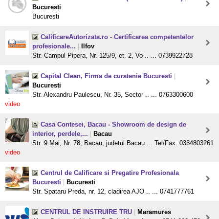
Bucuresti
Bucuresti
CalificareAutorizata.ro - Certificarea competentelor
profesionale...
|
Ilfov
Str. Campul Pipera, Nr. 125/9, et. 2, Vo .. ... 0739922728
Capital Clean, Firma de curatenie Bucuresti
|
Bucuresti
Str. Alexandru Paulescu, Nr. 35, Sector .. ... 0763300600
video
Casa Contesei, Bacau - Showroom de design de
interior, perdele,...
|
Bacau
Str. 9 Mai, Nr. 78, Bacau, judetul Bacau ... Tel/Fax: 0334803261
video
Centrul de Calificare si Pregatire Profesionala
Bucuresti
|
Bucuresti
Str. Spataru Preda, nr. 12, cladirea AJO .. ... 0741777761
CENTRUL DE INSTRUIRE TRU
|
Maramures