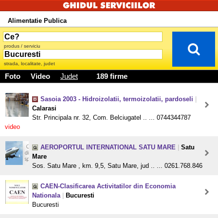
Alimentatie Publica
produs / serviciu
strada, localitate, judet
Foto
Video
Judet
189 firme
Sasoia 2003 - Hidroizolatii, termoizolatii, pardoseli
|
Calarasi
Str. Principala nr. 32, Com. Belciugatel .. ... 0744344787
video
AEROPORTUL INTERNATIONAL SATU MARE
|
Satu
Mare
Sos. Satu Mare , km. 9,5, Satu Mare, jud .. ... 0261.768.846
CAEN-Clasificarea Activitatilor din Economia
Nationala
|
Bucuresti
Bucuresti