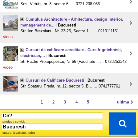
Sos. Virtutii, nr. 3, sector 6, ... 0721.208.066
Cumulus Architecture - Arhitectura, design interior,
management de...
|
Bucuresti
Str. Ion Brezoianu, Nr. 23-25, Sector 1 .. ... 0213111151
video
Cursuri de calificare acreditate - Curs frigotehnisti,
electrician,...
|
Bucuresti
Str Pache Protopopescu, Nr 66 (Facultate .. ... 0723253342
video
Cursuri de Calificare Bucuresti
|
Bucuresti
Str. Spatarul Preda, nr. 12, sector 5, B .. ... 0741777761
1
2
3
4
5
ultima
produs / serviciu
strada, localitate, judet