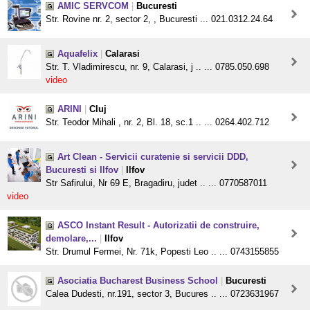
AMIC SERVCOM
|
Bucuresti
Str. Rovine nr. 2, sector 2, , Bucuresti ... 021.0312.24.64
Aquafelix
|
Calarasi
Str. T. Vladimirescu, nr. 9, Calarasi, j .. ... 0785.050.698
video
ARINI
|
Cluj
Str. Teodor Mihali , nr. 2, Bl. 18, sc.1 .. ... 0264.402.712
Art Clean - Servicii curatenie si servicii DDD,
Bucuresti si Ilfov
|
Ilfov
Str Safirului, Nr 69 E, Bragadiru, judet .. ... 0770587011
video
ASCO Instant Result - Autorizatii de construire,
demolare,...
|
Ilfov
Str. Drumul Fermei, Nr. 71k, Popesti Leo .. ... 0743155855
Asociatia Bucharest Business School
|
Bucuresti
Calea Dudesti, nr.191, sector 3, Bucures .. ... 0723631967