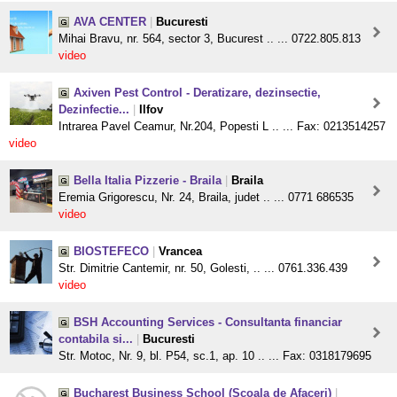
AVA CENTER
|
Bucuresti
Mihai Bravu, nr. 564, sector 3, Bucurest .. ... 0722.805.813
video
Axiven Pest Control - Deratizare, dezinsectie,
Dezinfectie...
|
Ilfov
Intrarea Pavel Ceamur, Nr.204, Popesti L .. ... Fax: 0213514257
video
Bella Italia Pizzerie - Braila
|
Braila
Eremia Grigorescu, Nr. 24, Braila, judet .. ... 0771 686535
video
BIOSTEFECO
|
Vrancea
Str. Dimitrie Cantemir, nr. 50, Golesti, .. ... 0761.336.439
video
BSH Accounting Services - Consultanta financiar
contabila si...
|
Bucuresti
Str. Motoc, Nr. 9, bl. P54, sc.1, ap. 10 .. ... Fax: 0318179695
Bucharest Business School (Scoala de Afaceri)
|