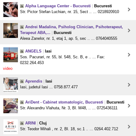
Alpha Language Center - Bucuresti
|
Bucuresti
Str. Pictor Stefan Luchian, nr. 15, Sect .. ... 0218920910
Andrei Madalina, Psiholog Clinician, Psihoterapeut,
Terapeut ABA,...
|
Bucuresti
Aleea Zanelor, nr. 1, etaj 1, ap. 5, sec .. ... 0764040555
ANGELS
|
Iasi
Sos. Pacurari, nr. 55, bl. 548, Sc. B, e .. ... Fax:
0232.264.453
video
Aprendis
|
Iasi
Iasi, judetul Iasi ... 0758.877.477
AriDent - Cabinet stomatologic, Bucuresti
|
Bucuresti
Str. Alexandru Vlahuta, Nr. 3, Bl. M48, .. ... 0725436111
ARINI
|
Cluj
Str. Teodor Mihali , nr. 2, Bl. 18, sc.1 .. ... 0264.402.712