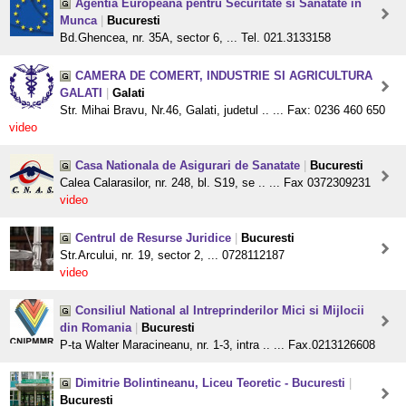
Agentia Europeana pentru Securitate si Sanatate in
Munca
|
Bucuresti
Bd.Ghencea, nr. 35A, sector 6, ... Tel. 021.3133158
CAMERA DE COMERT, INDUSTRIE SI AGRICULTURA
GALATI
|
Galati
Str. Mihai Bravu, Nr.46, Galati, judetul .. ... Fax: 0236 460 650
video
Casa Nationala de Asigurari de Sanatate
|
Bucuresti
Calea Calarasilor, nr. 248, bl. S19, se .. ... Fax 0372309231
video
Centrul de Resurse Juridice
|
Bucuresti
Str.Arcului, nr. 19, sector 2, ... 0728112187
video
Consiliul National al Intreprinderilor Mici si Mijlocii
din Romania
|
Bucuresti
P-ta Walter Maracineanu, nr. 1-3, intra .. ... Fax.0213126608
Dimitrie Bolintineanu, Liceu Teoretic - Bucuresti
|
Bucuresti