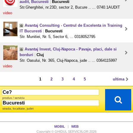
audit, Bucuresti
|
Bucuresti
Str.Gherghitei, nr.23D, sector 2, Bucure .. ... 0740.1AUDIT
video
Avantaj Consulting - Centrul de Excelenta in Training
IT Bucuresti
|
Bucuresti
Str. Munitiei, Nr. 5, Sector 6, ... 0318052795
Avantaj Invest, Cluj-Napoca - Pavaje, placi, dale si
borduri
|
Cluj
Str. Oasului, Nr. 365, Cluj-Napoca, jude .. ... 0364115997
video
1
2
3
4
5
ultima
produs / serviciu
strada, localitate, judet
MOBIL
|
WEB
Copyright © GHIDUL SERVICIILOR 2026