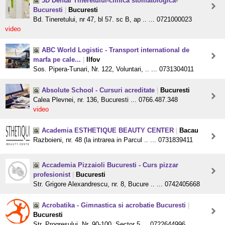
3D Dental Tineretului-clinica stomatologica-
Bucuresti
|
Bucuresti
Bd. Tineretului, nr 47, bl 57. sc B, ap .. ... 0721000023
video
ABC World Logistic - Transport international de
marfa pe cale...
|
Ilfov
Sos. Pipera-Tunari, Nr. 122, Voluntari, .. ... 0731304011
Absolute School - Cursuri acreditate
|
Bucuresti
Calea Plevnei, nr. 136, Bucuresti ... 0766.487.348
video
Academia ESTHETIQUE BEAUTY CENTER
|
Bacau
Razboieni, nr. 48 (la intrarea in Parcul .. ... 0731839411
Accademia Pizzaioli Bucuresti - Curs pizzar
profesionist
|
Bucuresti
Str. Grigore Alexandrescu, nr. 8, Bucure .. ... 0742405668
Acrobatika - Gimnastica si acrobatie Bucuresti
|
Bucuresti
Str. Progresului, Nr. 90-100, Sector 5 ... 0722644996