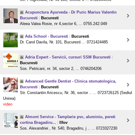
Acupunctura Ayurveda - Dr Puric Marius Valentin
Bucuresti
|
Bucuresti
Aleea Valea Rosie, nr 4,sector 6, ... 0755.242.049
Ada School - Bucuresti
|
Bucuresti
Dr. Carol Davila, Nr. 101, Bucuresti ... 0721424485
Adria Expert - Servicii, cursuri SSM Bucuresti
|
Bucuresti
Sos. Petricani, nr. 34, sector 2, ... 0746204206
Advanced Gentle Dentist - Clinica stomatologica,
Bucuresti
|
Bucuresti
Str. Constantin Aricescu, Nr. 36, sector .. ... 0723726125 (Sediul
Unirea)
video
Almont Service - Tamplarie pvc, aluminiu, pereti
cortina Bragadiru...
|
Ilfov
Sos. Alexandriei , Nr. 540, Bragadiru, j .. ... 0723327230