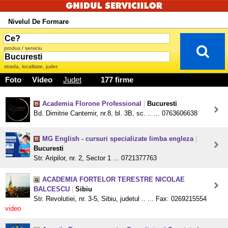
Nivelul De Formare
produs / serviciu
strada, localitate, judet
Foto
Video
Judet
177 firme
Academia Florone Professional
|
Bucuresti
Bd. Dimitrie Cantemir, nr.8, bl. 3B, sc. .. ... 0763606638
MG English - cursuri specializate limba engleza
|
Bucuresti
Str. Aripilor, nr. 2, Sector 1 ... 0721377763
ACADEMIA FORTELOR TERESTRE NICOLAE
BALCESCU
|
Sibiu
Str. Revolutiei, nr. 3-5, Sibiu, judetul .. ... Fax: 0269215554
video