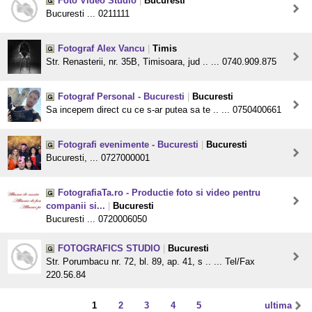
Foto Video Studio
|
Bucuresti
Bucuresti ... 0211111
Fotograf Alex Vancu
|
Timis
Str. Renasterii, nr. 35B, Timisoara, jud .. ... 0740.909.875
Fotograf Personal - Bucuresti
|
Bucuresti
Sa incepem direct cu ce s-ar putea sa te .. ... 0750400661
Fotografi evenimente - Bucuresti
|
Bucuresti
Bucuresti, ... 0727000001
FotografiaTa.ro - Productie foto si video pentru
companii si...
|
Bucuresti
Bucuresti ... 0720006050
FOTOGRAFICS STUDIO
|
Bucuresti
Str. Porumbacu nr. 72, bl. 89, ap. 41, s .. ... Tel/Fax
220.56.84
1
2
3
4
5
ultima