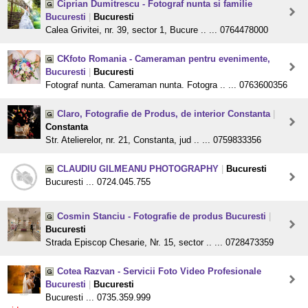
Ciprian Dumitrescu - Fotograf nunta si familie
Bucuresti
|
Bucuresti
Calea Grivitei, nr. 39, sector 1, Bucure .. ... 0764478000
CKfoto Romania - Cameraman pentru evenimente,
Bucuresti
|
Bucuresti
Fotograf nunta. Cameraman nunta. Fotogra .. ... 0763600356
Claro, Fotografie de Produs, de interior Constanta
|
Constanta
Str. Atelierelor, nr. 21, Constanta, jud .. ... 0759833356
CLAUDIU GILMEANU PHOTOGRAPHY
|
Bucuresti
Bucuresti ... 0724.045.755
Cosmin Stanciu - Fotografie de produs Bucuresti
|
Bucuresti
Strada Episcop Chesarie, Nr. 15, sector .. ... 0728473359
Cotea Razvan - Servicii Foto Video Profesionale
Bucuresti
|
Bucuresti
Bucuresti ... 0735.359.999