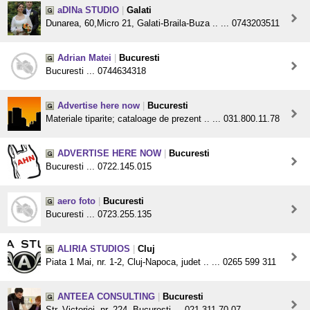
aDINa STUDIO
|
Galati
Dunarea, 60,Micro 21, Galati-Braila-Buza .. ... 0743203511
Adrian Matei
|
Bucuresti
Bucuresti ... 0744634318
Advertise here now
|
Bucuresti
Materiale tiparite; cataloage de prezent .. ... 031.800.11.78
ADVERTISE HERE NOW
|
Bucuresti
Bucuresti ... 0722.145.015
aero foto
|
Bucuresti
Bucuresti ... 0723.255.135
ALIRIA STUDIOS
|
Cluj
Piata 1 Mai, nr. 1-2, Cluj-Napoca, judet .. ... 0265 599 311
ANTEEA CONSULTING
|
Bucuresti
Str. Victoriei, nr. 224, Bucuresti ... 021.311.70.07