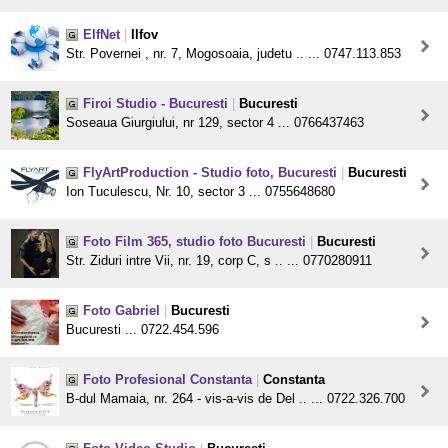
ElfNet
|
Ilfov
Str. Povernei , nr. 7, Mogosoaia, judetu .. ... 0747.113.853
Firoi Studio - Bucuresti
|
Bucuresti
Soseaua Giurgiului, nr 129, sector 4 ... 0766437463
FlyArtProduction - Studio foto, Bucuresti
|
Bucuresti
Ion Tuculescu, Nr. 10, sector 3 ... 0755648680
Foto Film 365, studio foto Bucuresti
|
Bucuresti
Str. Ziduri intre Vii, nr. 19, corp C, s .. ... 0770280911
Foto Gabriel
|
Bucuresti
Bucuresti ... 0722.454.596
Foto Profesional Constanta
|
Constanta
B-dul Mamaia, nr. 264 - vis-a-vis de Del .. ... 0722.326.700