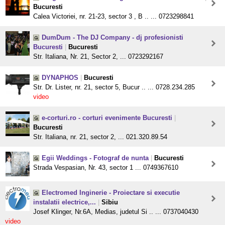
Bucuresti
Calea Victoriei, nr. 21-23, sector 3 , B .. ... 0723298841
DumDum - The DJ Company - dj profesionisti
Bucuresti
|
Bucuresti
Str. Italiana, Nr. 21, Sector 2, ... 0723292167
DYNAPHOS
|
Bucuresti
Str. Dr. Lister, nr. 21, sector 5, Bucur .. ... 0728.234.285
video
e-corturi.ro - corturi evenimente Bucuresti
|
Bucuresti
Str. Italiana, nr. 21, sector 2, ... 021.320.89.54
Egii Weddings - Fotograf de nunta
|
Bucuresti
Strada Vespasian, Nr. 43, sector 1 ... 0749367610
Electromed Inginerie - Proiectare si executie
instalatii electrice,...
|
Sibiu
Josef Klinger, Nr.6A, Medias, judetul Si .. ... 0737040430
video