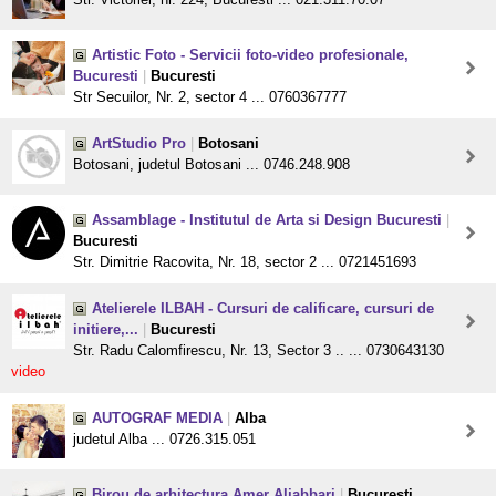
Artistic Foto - Servicii foto-video profesionale,
Bucuresti
|
Bucuresti
Str Secuilor, Nr. 2, sector 4 ... 0760367777
ArtStudio Pro
|
Botosani
Botosani, judetul Botosani ... 0746.248.908
Assamblage - Institutul de Arta si Design Bucuresti
|
Bucuresti
Str. Dimitrie Racovita, Nr. 18, sector 2 ... 0721451693
Atelierele ILBAH - Cursuri de calificare, cursuri de
initiere,...
|
Bucuresti
Str. Radu Calomfirescu, Nr. 13, Sector 3 .. ... 0730643130
video
AUTOGRAF MEDIA
|
Alba
judetul Alba ... 0726.315.051
Birou de arhitectura Amer Aljabbari
|
Bucuresti