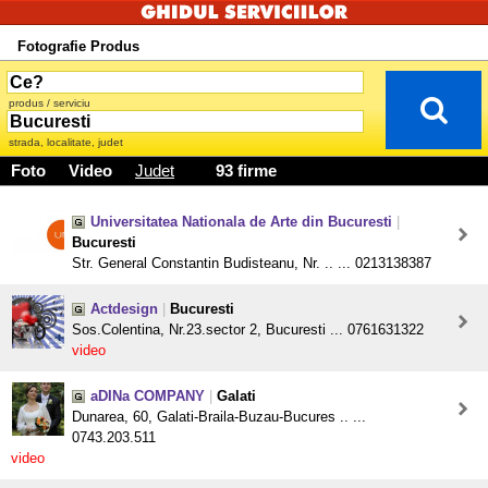
Fotografie Produs
produs / serviciu
strada, localitate, judet
Foto
Video
Judet
93 firme
Universitatea Nationala de Arte din Bucuresti
|
Bucuresti
Str. General Constantin Budisteanu, Nr. .. ... 0213138387
Actdesign
|
Bucuresti
Sos.Colentina, Nr.23.sector 2, Bucuresti ... 0761631322
video
aDINa COMPANY
|
Galati
Dunarea, 60, Galati-Braila-Buzau-Bucures .. ...
0743.203.511
video