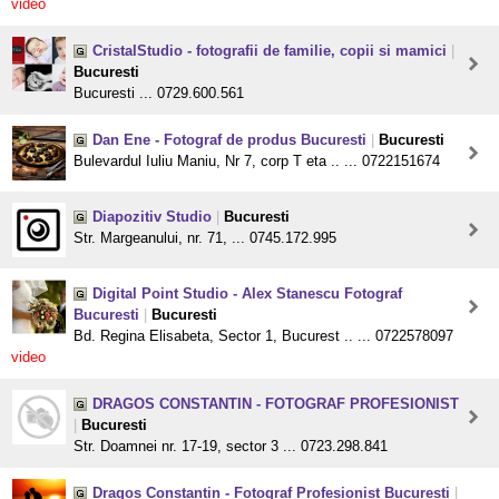
video
CristalStudio - fotografii de familie, copii si mamici
|
Bucuresti
Bucuresti ... 0729.600.561
Dan Ene - Fotograf de produs Bucuresti
|
Bucuresti
Bulevardul Iuliu Maniu, Nr 7, corp T eta .. ... 0722151674
Diapozitiv Studio
|
Bucuresti
Str. Margeanului, nr. 71, ... 0745.172.995
Digital Point Studio - Alex Stanescu Fotograf
Bucuresti
|
Bucuresti
Bd. Regina Elisabeta, Sector 1, Bucurest .. ... 0722578097
video
DRAGOS CONSTANTIN - FOTOGRAF PROFESIONIST
|
Bucuresti
Str. Doamnei nr. 17-19, sector 3 ... 0723.298.841
Dragos Constantin - Fotograf Profesionist Bucuresti
|