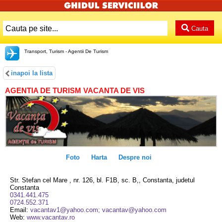
Cauta
Transport, Turism - Agentii De Turism
inapoi la lista
AGENTIA DE TURISM VACANTA DE VIS
Foto
Harta
Despre noi
Str. Stefan cel Mare , nr. 126, bl. F1B, sc. B,, Constanta, judetul
Constanta
0341.441.475
0724.552.371
Email:
vacantav1@yahoo.com; vacantav@yahoo.com
Web:
www.vacantav.ro