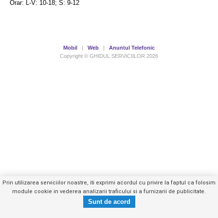
Orar: L-V: 10-18; S: 9-12
Mobil
|
Web
|
Anuntul Telefonic
Copyright © GHIDUL SERVICIILOR 2026
Prin utilizarea serviciilor noastre, iti exprimi acordul cu privire la faptul ca folosim
module cookie in vederea analizarii traficului si a furnizarii de publicitate.
0341.441.XXX
Trimite mesaj privat
- vezi telefon -