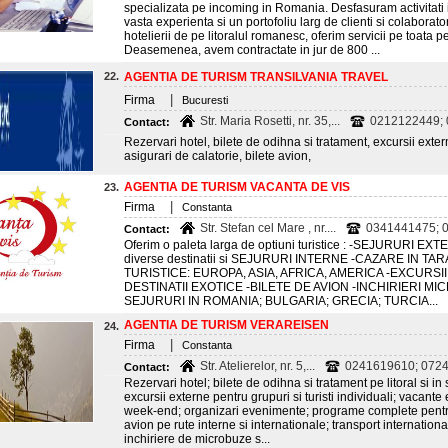
specializata pe incoming in Romania. Desfasuram activitati 
vasta experienta si un portofoliu larg de clienti si colaborato
hotelierii de pe litoralul romanesc, oferim servicii pe toata 
Deasemenea, avem contractate in jur de 800 ...
22.
AGENTIA DE TURISM TRANSILVANIA TRAVEL
|
Firma
Bucuresti
Str. Maria Rosetti, nr. 35,...
0212122449;
Contact:
Rezervari hotel, bilete de odihna si tratament, excursii exter
asigurari de calatorie, bilete avion,
AGENTIA DE TURISM VACANTA DE VIS
23.
|
Firma
Constanta
Str. Stefan cel Mare , nr....
0341441475; 
Contact:
Oferim o paleta larga de optiuni turistice : -SEJURURI EXTE
diverse destinatii si SEJURURI INTERNE -CAZARE IN TA
TURISTICE: EUROPA, ASIA, AFRICA, AMERICA -EXCURSI
DESTINATII EXOTICE -BILETE DE AVION -INCHIRIERI M
SEJURURI IN ROMANIA; BULGARIA; GRECIA; TURCIA...
AGENTIA DE TURISM VERAREISEN
24.
|
Firma
Constanta
Str. Atelierelor, nr. 5,...
0241619610; 0724
Contact:
Rezervari hotel; bilete de odihna si tratament pe litoral si i
excursii externe pentru grupuri si turisti individuali; vacant
week-end; organizari evenimente; programe complete pentru
avion pe rute interne si internationale; transport internatio
inchiriere de microbuze s...