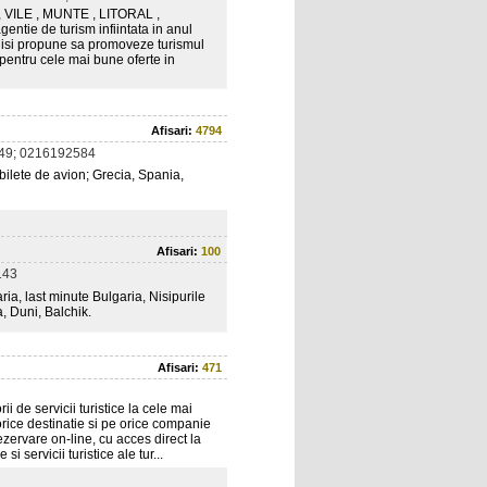
VILE , MUNTE , LITORAL ,
tie de turism infiintata in anul
e isi propune sa promoveze turismul
 pentru cele mai bune oferte in
Afisari:
4794
49; 0216192584
 bilete de avion; Grecia, Spania,
Afisari:
100
143
aria, last minute Bulgaria, Nisipurile
, Duni, Balchik.
Afisari:
471
 de servicii turistice la cele mai
orice destinatie si pe orice companie
zervare on-line, cu acces direct la
 servicii turistice ale tur...