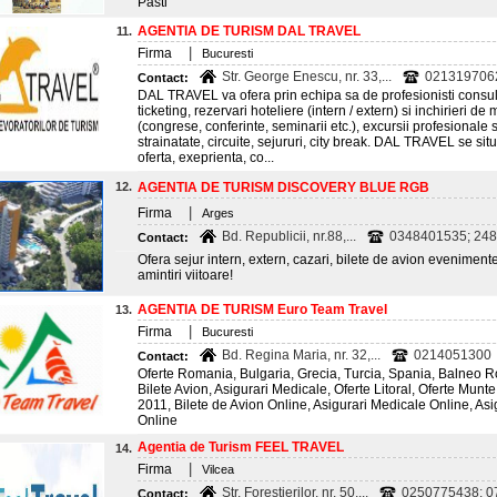
Pasti
AGENTIA DE TURISM DAL TRAVEL
11.
|
Firma
Bucuresti
Str. George Enescu, nr. 33,...
0213197062
Contact:
DAL TRAVEL va ofera prin echipa sa de profesionisti consul
ticketing, rezervari hoteliere (intern / extern) si inchirieri 
(congrese, conferinte, seminarii etc.), excursii profesionale s
strainatate, circuite, sejururi, city break. DAL TRAVEL se si
oferta, exeprienta, co...
12.
AGENTIA DE TURISM DISCOVERY BLUE RGB
|
Firma
Arges
Bd. Republicii, nr.88,...
0348401535; 24
Contact:
Ofera sejur intern, extern, cazari, bilete de avion evenime
amintiri viitoare!
AGENTIA DE TURISM Euro Team Travel
13.
|
Firma
Bucuresti
Bd. Regina Maria, nr. 32,...
0214051300
Contact:
Oferte Romania, Bulgaria, Grecia, Turcia, Spania, Balneo
Bilete Avion, Asigurari Medicale, Oferte Litoral, Oferte Munte
2011, Bilete de Avion Online, Asigurari Medicale Online, Asi
Online
Agentia de Turism FEEL TRAVEL
14.
|
Firma
Vilcea
Str. Forestierilor, nr. 50,...
0250775438; 07
Contact: