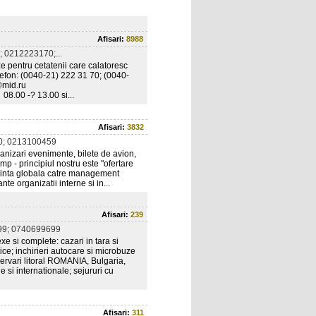
Afisari:
8988
 0212223170;...
ze pentru cetatenii care calatoresc
lefon: (0040-21) 222 31 70; (0040-
t@mid.ru
08.00 -? 13.00 si...
Afisari:
3832
0; 0213100459
ganizari evenimente, bilete de avion,
mp - principiul nostru este "ofertare
tendinta globala catre management
nte organizatii interne si in...
Afisari:
239
9; 0740699699
e si complete: cazari in tara si
stice; inchirieri autocare si microbuze
ezervari litoral ROMANIA, Bulgaria,
 si internationale; sejururi cu
Afisari:
311