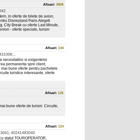
Afisari:
3808
042
rn, in oferte de bilete de avion,
entru Disneyland Paris.Alegeti
ng, City Break cu oferte Last Minute,
niori - oferte speciale, turism
Afisari:
144
31008;...
necesitatilor si exigentelor
tarea permanenta spre client,
le mai bune oferte pentru pachetele
rcuite turistice interesante, oferte
Afisari:
126
mai bune oferte de turism. Circuite,
Afisari:
124
3041; 40241483040
 cu statut TOUROPERATOR,