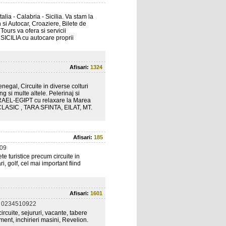
lia - Calabria - Sicilia. Va stam la
n si Autocar, Croaziere, Bilete de
Tours va ofera si servicii
CILIA cu autocare proprii
Afisari:
1324
egal, Circuite in diverse colturi
g si multe altele. Pelerinaj si
RAEL-EGIPT cu relaxare la Marea
ASIC , TARA SFINTA, EILAT, MT.
Afisari:
185
09
e turistice precum circuite in
ri, golf, cel mai important fiind
Afisari:
1601
 0234510922
ircuite, sejururi, vacante, tabere
ament, inchirieri masini, Revelion.