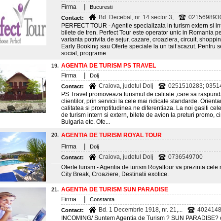
|
Firma
Bucuresti
Bd. Decebal, nr. 14 sector 3,
021569893
Contact:
PERFECT TOUR - Agentie specializata in turism extern si inte
bilete de tren. Perfect Tour este operator unic in Romania p
varianta potrivita de sejur, cazare, croaziera, circuit, shoppi
Early Booking sau Oferte speciale la un taif scazut. Pentru se
social, programe ...
AGENTIA DE TURISM PS TRAVEL
19.
|
Firma
Dolj
Craiova, judetul Dolj
0251510283; 03514
Contact:
PS Travel promoveaza turismul de calitate ,care sa raspunda 
clientilor, prin servicii la cele mai ridicate standarde. Orien
calitatea si promptitudinea ne diferentiaza. La noi gasiti ce
de turism intern si extern, bilete de avion la preturi promo, ci
Bulgaria etc. Ofe...
20.
AGENTIA DE TURISM ROYAL TOUR
|
Firma
Dolj
Craiova, judetul Dolj
0736549700
Contact:
Oferte turism - Agentia de turism Royaltour va prezinta cele 
City Break, Croaziere, Destinatii exotice.
AGENTIA DE TURISM SUN PARADISE
21.
|
Firma
Constanta
Bd. 1 Decembrie 1918, nr. 21,...
4024148
Contact:
INCOMING/ Suntem Agentia de Turism ? SUN PARADISE?