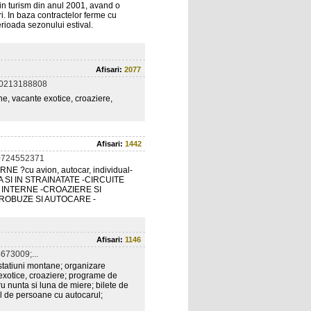
in turism din anul 2001, avand o
ri. In baza contractelor ferme cu
perioada sezonului estival.
Afisari:
2077
 0213188808
ne, vacante exotice, croaziere,
Afisari:
1442
0724552371
RNE ?cu avion, autocar, individual-
RA SI IN STRAINATATE -CIRCUITE
I INTERNE -CROAZIERE SI
ICROBUZE SI AUTOCARE -
Afisari:
1146
673009;...
n statiuni montane; organizare
e exotice, croaziere; programe de
 nunta si luna de miere; bilete de
nal de persoane cu autocarul;