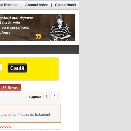
l Telefonic
|
Anuntul Video
|
Ghidul Nuntii
85 firme
1
2
Pagina:
•
partamente
baza de tratament
eologie