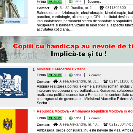
|
Firma
|
Bucuresti
Str. Sf. Dumitru, nr. 2 -...
0311302300
Contact:
Balneoterapie, fizioterapie, electroterapie, kinetoterapie, b
parafina, cardiologie, oftalmologie, ORL Institutul desfasoar
imbunatateasca permanent starea de sanatate a populatiei 
recuperare si balneara vizand in mod special aspectul functi
activitatea cotidiana,...
Ministerul Afacerilor Externe
2.
|
Firma
|
Bucuresti
Aleea Alexandru, nr. 31,...
0214311100; 0
Contact:
Asigura realizarea politicii externe a statului roman, inclusi
integrare europeana si euroatlantica a Romaniei, colabore
realizarea politicii economice a Romaniei, in conformitate cu
cu programul de guvernare Ministerul Afacerilor Externe Ad
Sector 1...
3.
Republica Moldova - Ambasada Republicii Moldova in R
|
Firma
|
Bucuresti
Aleea Alexandru, nr. 40,...
0212300474; 0
Contact:
Ambasada, sectie consulara; nu este nevoie de viza. Amba