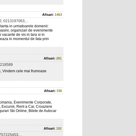
Afisari:
1463
; 0213197063;...
tanta in urmatoarele domenii:
de masini, organizari de evenimente
i vacante de vis in tara si in
tueaza in momentul de fata prin
Afisari:
281
8218589
nte, Vindem cele mai frumoase
Afisari:
336
 Romania, Evenimente Corporate,
, Excursii, Rent a Car, Croaziere
gurari Ski Online, Bilete de Autocar
Afisari:
192
57225453;...