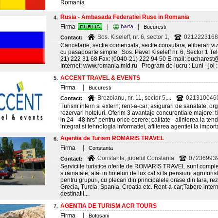
Romania
Rusia - Ambasada Federatiei Ruse in Romania
4.
|
Firma
|
Bucuresti
Sos. Kiseleff, nr. 6, sector 1,
0212223168;
Contact:
Cancelarie, sectie comerciala, sectie consulara; eliberari vi
cu pasapoarte simple Sos. Pavel Kiseleff nr. 6, Sector 1 Te
21) 222 31 68 Fax: (0040-21) 222 94 50 E-mail: buchares
Internet: www.romania.mid.ru Program de lucru : Luni - joi : 
ACCENT TRAVEL & EVENTS
5.
|
Firma
Bucuresti
Brezoianu, nr. 11, sector 5,...
021310046
Contact:
Turism intern si extern; rent-a-car; asigurari de sanatate; or
rezervari hoteluri. Oferim 3 avantaje concurentiale majore: ti
in 24 - 48 hrs" pentru orice cerere; calitate - alinierea la 
integrat si tehnologia informatiei, afilierea agentiei la importa
Agentia de Turism ROMARIS TRAVEL
6.
|
Firma
Constanta
Constanta, judetul Constanta
072369939
Contact:
Serviciile turistice oferite de ROMARIS TRAVEL sunt complex
strainatate, atat in hoteluri de lux cat si la pensiuni agroturi
pentru grupuri, cu plecari din principalele orase din tara, r
Grecia, Turcia, Spania, Croatia etc. Rent-a-car;Tabere interne
destinatii...
AGENTIA DE TURISM ACR TOURS
7.
|
Firma
Botosani