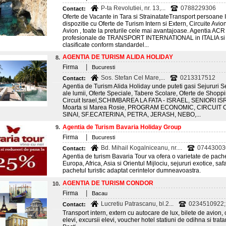
P-ta Revolutiei, nr. 13,...
0788229306
Contact:
Oferte de Vacante in Tara si StrainatateTransport persoane Ita
dispozitie cu Oferte de Turism Intern si Extern, Circuite Avio
Avion , toate la preturile cele mai avantajoase. Agentia ACR 
profesionale de TRANSPORT INTERNATIONAL in ITALIA si SI
clasificate conform standardel...
AGENTIA DE TURISM ALIDA HOLIDAY
8.
|
Firma
Bucuresti
Sos. Stefan Cel Mare,...
0213317512
Contact:
Agentia de Turism Alida Holiday unde puteti gasi Sejururi Sen
ale lumii, Oferte Speciale, Tabere Scolare, Oferte de Shoppin
Circuit Israel,SCHIMBAREA LA FATA - ISRAEL, SENIORI IS
Moarta si Marea Rosie, PROGRAM ECONOMIC, CIRCUIT CL
SINAI, SF.ECATERINA, PETRA, JERASH, NEBO,...
Agentia de Turism Bavaria Holiday Group
9.
|
Firma
Bucuresti
Bd. Mihail Kogalniceanu, nr....
07443003
Contact:
Agentia de turism Bavaria Tour va ofera o varietate de pachet
Europa, Africa, Asia si Orientul Mijlociu, sejururi exotice, safa
pachetul turistic adaptat cerintelor dumneavoastra.
AGENTIA DE TURISM CONDOR
10.
|
Firma
Bacau
Lucretiu Patrascanu, bl.2...
0234510922;
Contact:
Transport intern, extern cu autocare de lux, bilete de avion, c
elevi, excursii elevi, voucher hotel statiuni de odihna si trat