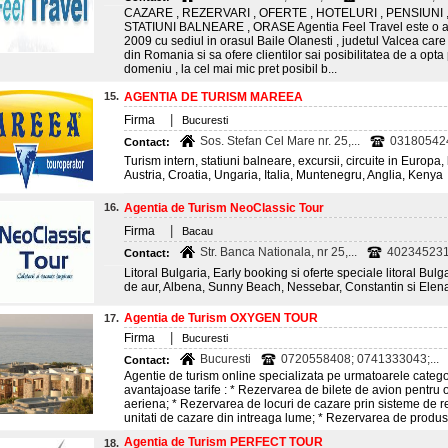
CAZARE , REZERVARI , OFERTE , HOTELURI , PENSIUNI , 
STATIUNI BALNEARE , ORASE Agentia Feel Travel este o agen
2009 cu sediul in orasul Baile Olanesti , judetul Valcea car
din Romania si sa ofere clientilor sai posibilitatea de a opta
domeniu , la cel mai mic pret posibil b...
15.
AGENTIA DE TURISM MAREEA
|
Firma
Bucuresti
Sos. Stefan Cel Mare nr. 25,...
03180542
Contact:
Turism intern, statiuni balneare, excursii, circuite in Europa,
Austria, Croatia, Ungaria, Italia, Muntenegru, Anglia, Kenya
16.
Agentia de Turism NeoClassic Tour
|
Firma
Bacau
Str. Banca Nationala, nr 25,...
40234523
Contact:
Litoral Bulgaria, Early booking si oferte speciale litoral Bulg
de aur, Albena, Sunny Beach, Nessebar, Constantin si Elena
Agentia de Turism OXYGEN TOUR
17.
|
Firma
Bucuresti
Bucuresti
0720558408; 0741333043;...
Contact:
Agentie de turism online specializata pe urmatoarele categorii
avantajoase tarife : * Rezervarea de bilete de avion pentru 
aeriena; * Rezervarea de locuri de cazare prin sisteme de re
unitati de cazare din intreaga lume; * Rezervarea de produse si
Agentia de Turism PERFECT TOUR
18.