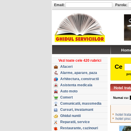
Email:
Parola:
Vezi toate cele 420 rubrici
Ce
Afaceri
Alarme, aparare, paza
pro
Arhitectura, constructii
Asistenta medicala
Hotel tra
Auto moto
Comert
Numai cu:
Comunicatii, massmedia
Cursuri, invatamant
•
hotel tra
Ghidul nuntii
•
hotel pis
Reparatii, service
Restaurante, cazinouri