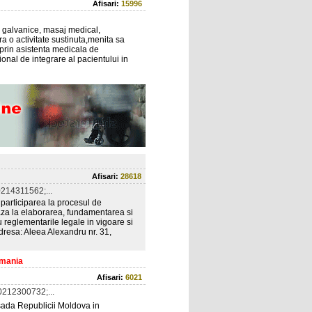
Afisari:
15996
ai galvanice, masaj medical,
a o activitate sustinuta,menita sa
prin asistenta medicala de
onal de integrare al pacientului in
Afisari:
28618
214311562;...
v participarea la procesul de
aza la elaborarea, fundamentarea si
 reglementarile legale in vigoare si
resa: Aleea Alexandru nr. 31,
omania
Afisari:
6021
212300732;...
sada Republicii Moldova in