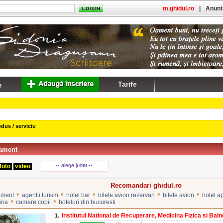
m.ghidul.ro
|
Anuntu
Tarife
dus / serviciu
tament
-- alege judet --
foto
video
Recomandari ghidul.ro
•
•
•
•
•
tament
agentii turism
hotel bar
bilete avion rezervari
bilete avion
hotel a
•
•
cina
camere copii
hoteluri din bucuresti
Institutul National de Recuperare, Medicina Fizica si Baln
1.