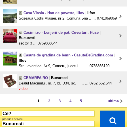
Casa Vlasia - Han de poveste, Ilfov
|
Ilfov
Soseaua Codrii Vlasiei, nr 2, Comuna Sna .. ... 0741069069
Casimi.ro - Lenjerii de pat; Cuverturi, Huse
|
Bucuresti
sector 3 ... 0769838544
Casute de gradina de lemn - CasuteDeGradina.com
|
Ilfov
Str. Levantica, Nr.9, Cornetu, judetul I .. ... 0736866120
CEMARFA.RO
|
Bucuresti
Dealul Macinului, nr. 7, bl. D34, sc. F, .. ... 0762.662.544
video
1
2
3
4
5
ultima
produs / serviciu