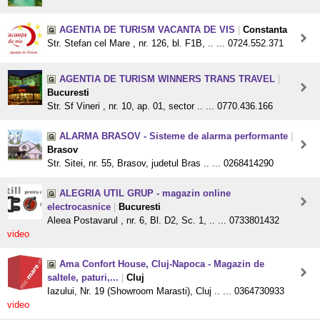
AGENTIA DE TURISM VACANTA DE VIS
|
Constanta
Str. Stefan cel Mare , nr. 126, bl. F1B, .. ... 0724.552.371
AGENTIA DE TURISM WINNERS TRANS TRAVEL
|
Bucuresti
Str. Sf Vineri , nr. 10, ap. 01, sector .. ... 0770.436.166
ALARMA BRASOV - Sisteme de alarma performante
|
Brasov
Str. Sitei, nr. 55, Brasov, judetul Bras .. ... 0268414290
ALEGRIA UTIL GRUP - magazin online
electrocasnice
|
Bucuresti
Aleea Postavarul , nr. 6, Bl. D2, Sc. 1, .. ... 0733801432
video
Ama Confort House, Cluj-Napoca - Magazin de
saltele, paturi,...
|
Cluj
Iazului, Nr. 19 (Showroom Marasti), Cluj .. ... 0364730933
video