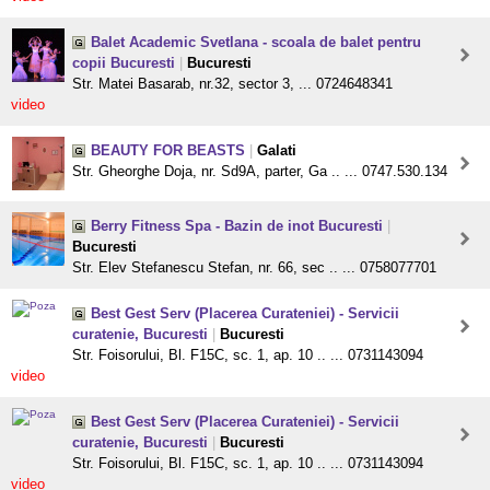
Balet Academic Svetlana - scoala de balet pentru
copii Bucuresti
|
Bucuresti
Str. Matei Basarab, nr.32, sector 3, ... 0724648341
video
BEAUTY FOR BEASTS
|
Galati
Str. Gheorghe Doja, nr. Sd9A, parter, Ga .. ... 0747.530.134
Berry Fitness Spa - Bazin de inot Bucuresti
|
Bucuresti
Str. Elev Stefanescu Stefan, nr. 66, sec .. ... 0758077701
Best Gest Serv (Placerea Curateniei) - Servicii
curatenie, Bucuresti
|
Bucuresti
Str. Foisorului, Bl. F15C, sc. 1, ap. 10 .. ... 0731143094
video
Best Gest Serv (Placerea Curateniei) - Servicii
curatenie, Bucuresti
|
Bucuresti
Str. Foisorului, Bl. F15C, sc. 1, ap. 10 .. ... 0731143094
video