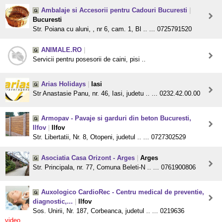
Ambalaje si Accesorii pentru Cadouri Bucuresti
|
Bucuresti
Str. Poiana cu aluni, , nr 6, cam. 1, Bl .. ... 0725791520
ANIMALE.RO
|
Servicii pentru posesorii de caini, pisi ..
Arias Holidays
|
Iasi
Str Anastasie Panu, nr. 46, Iasi, judetu .. ... 0232.42.00.00
Armopav - Pavaje si garduri din beton Bucuresti,
Ilfov
|
Ilfov
Str. Libertatii, Nr. 8, Otopeni, judetul .. ... 0727302529
Asociatia Casa Orizont - Arges
|
Arges
Str. Principala, nr. 77, Comuna Beleti-N .. ... 0761900806
Auxologico CardioRec - Centru medical de preventie,
diagnostic,...
|
Ilfov
Sos. Unirii, Nr. 187, Corbeanca, judetul .. ... 0219636
video