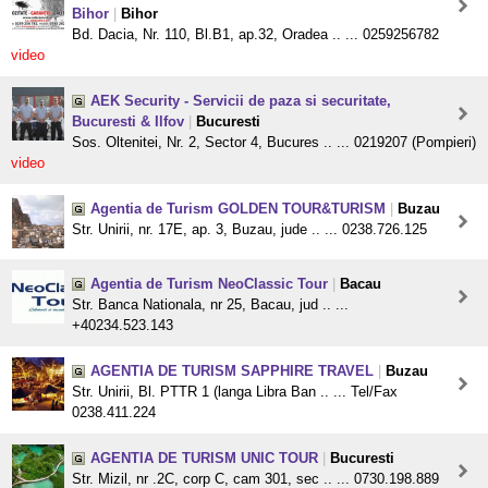
Bihor
|
Bihor
Bd. Dacia, Nr. 110, Bl.B1, ap.32, Oradea .. ... 0259256782
video
AEK Security - Servicii de paza si securitate,
Bucuresti & Ilfov
|
Bucuresti
Sos. Oltenitei, Nr. 2, Sector 4, Bucures .. ... 0219207 (Pompieri)
video
Agentia de Turism GOLDEN TOUR&TURISM
|
Buzau
Str. Unirii, nr. 17E, ap. 3, Buzau, jude .. ... 0238.726.125
Agentia de Turism NeoClassic Tour
|
Bacau
Str. Banca Nationala, nr 25, Bacau, jud .. ...
+40234.523.143
AGENTIA DE TURISM SAPPHIRE TRAVEL
|
Buzau
Str. Unirii, Bl. PTTR 1 (langa Libra Ban .. ... Tel/Fax
0238.411.224
AGENTIA DE TURISM UNIC TOUR
|
Bucuresti
Str. Mizil, nr .2C, corp C, cam 301, sec .. ... 0730.198.889