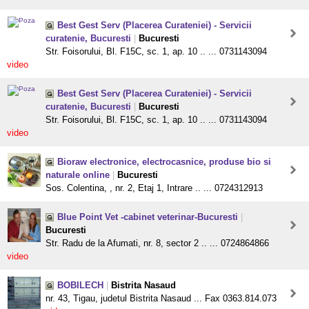
Best Gest Serv (Placerea Curateniei) - Servicii
curatenie, Bucuresti
|
Bucuresti
Str. Foisorului, Bl. F15C, sc. 1, ap. 10 .. ... 0731143094
video
Best Gest Serv (Placerea Curateniei) - Servicii
curatenie, Bucuresti
|
Bucuresti
Str. Foisorului, Bl. F15C, sc. 1, ap. 10 .. ... 0731143094
video
Bioraw electronice, electrocasnice, produse bio si
naturale online
|
Bucuresti
Sos. Colentina, , nr. 2, Etaj 1, Intrare .. ... 0724312913
Blue Point Vet -cabinet veterinar-Bucuresti
|
Bucuresti
Str. Radu de la Afumati, nr. 8, sector 2 .. ... 0724864866
video
BOBILECH
|
Bistrita Nasaud
nr. 43, Tigau, judetul Bistrita Nasaud ... Fax 0363.814.073