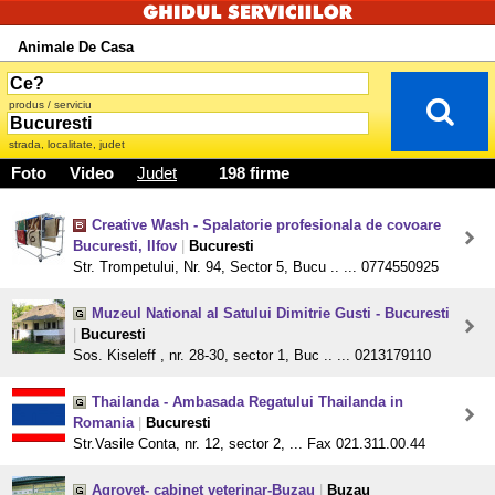
Animale De Casa
produs / serviciu
strada, localitate, judet
Foto
Video
Judet
198 firme
Creative Wash - Spalatorie profesionala de covoare
Bucuresti, Ilfov
|
Bucuresti
Str. Trompetului, Nr. 94, Sector 5, Bucu .. ... 0774550925
Muzeul National al Satului Dimitrie Gusti - Bucuresti
|
Bucuresti
Sos. Kiseleff , nr. 28-30, sector 1, Buc .. ... 0213179110
Thailanda - Ambasada Regatului Thailanda in
Romania
|
Bucuresti
Str.Vasile Conta, nr. 12, sector 2, ... Fax 021.311.00.44
Agrovet- cabinet veterinar-Buzau
|
Buzau