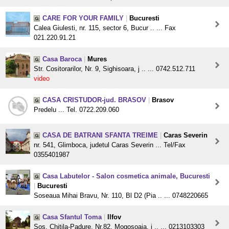
CARE FOR YOUR FAMILY
|
Bucuresti
Calea Giulesti, nr. 115, sector 6, Bucur .. ... Fax
021.220.91.21
Casa Baroca
|
Mures
Str. Cositorarilor, Nr. 9, Sighisoara, j .. ... 0742.512.711
video
CASA CRISTUDOR-jud. BRASOV
|
Brasov
Predelu ... Tel. 0722.209.060
CASA DE BATRANI SFANTA TREIME
|
Caras Severin
nr. 541, Glimboca, judetul Caras Severin ... Tel/Fax
0355401987
Casa Labutelor - Salon cosmetica animale, Bucuresti
|
Bucuresti
Soseaua Mihai Bravu, Nr. 110, Bl D2 (Pia .. ... 0748220665
Casa Sfantul Toma
|
Ilfov
Sos. Chitila-Padure, Nr.82, Mogosoaia, j .. ... 0213103303