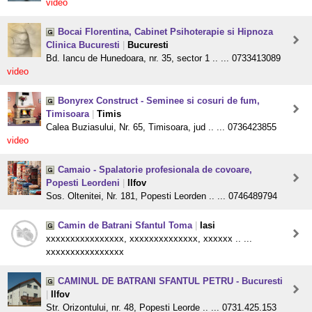
video
Bocai Florentina, Cabinet Psihoterapie si Hipnoza
Clinica Bucuresti
|
Bucuresti
Bd. Iancu de Hunedoara, nr. 35, sector 1 .. ... 0733413089
video
Bonyrex Construct - Seminee si cosuri de fum,
Timisoara
|
Timis
Calea Buziasului, Nr. 65, Timisoara, jud .. ... 0736423855
video
Camaio - Spalatorie profesionala de covoare,
Popesti Leordeni
|
Ilfov
Sos. Oltenitei, Nr. 181, Popesti Leorden .. ... 0746489794
Camin de Batrani Sfantul Toma
|
Iasi
xxxxxxxxxxxxxxxx, xxxxxxxxxxxxxx, xxxxxx .. ...
xxxxxxxxxxxxxxxx
CAMINUL DE BATRANI SFANTUL PETRU - Bucuresti
|
Ilfov
Str. Orizontului, nr. 48, Popesti Leorde .. ... 0731.425.153