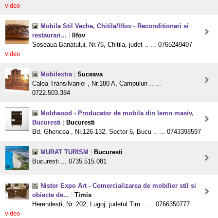
video
Mobila Stil Veche, Chitila/Ilfov - Reconditionari si
restaurari...
|
Ilfov
Soseaua Banatului, Nr.76, Chitila, judet .. ... 0765249407
video
Mobilextra
|
Suceava
Calea Transilvaniei , Nr.180 A, Campulun .. ...
0722.503.384
Moldwood - Producator de mobila din lemn masiv,
Bucuresti
|
Bucuresti
Bd. Ghencea , Nr.126-132, Sector 6, Bucu .. ... 0743398597
MURAT TURISM
|
Bucuresti
Bucuresti ... 0735.515.081
Nistor Expo Art - Comercializarea de mobilier stil si
obiecte de...
|
Timis
Herendesti, Nr. 202, Lugoj, judetul Tim .. ... 0766350777
video