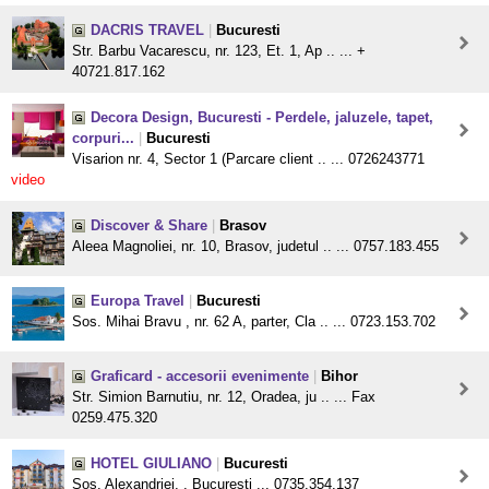
DACRIS TRAVEL
|
Bucuresti
Str. Barbu Vacarescu, nr. 123, Et. 1, Ap .. ... +
40721.817.162
Decora Design, Bucuresti - Perdele, jaluzele, tapet,
corpuri...
|
Bucuresti
Visarion nr. 4, Sector 1 (Parcare client .. ... 0726243771
video
Discover & Share
|
Brasov
Aleea Magnoliei, nr. 10, Brasov, judetul .. ... 0757.183.455
Europa Travel
|
Bucuresti
Sos. Mihai Bravu , nr. 62 A, parter, Cla .. ... 0723.153.702
Graficard - accesorii evenimente
|
Bihor
Str. Simion Barnutiu, nr. 12, Oradea, ju .. ... Fax
0259.475.320
HOTEL GIULIANO
|
Bucuresti
Sos. Alexandriei, , Bucuresti ... 0735.354.137