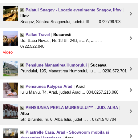
Palatul Snagov - Locatie evenimente Snagov, Ilfov
|
Ilfov
Snagov, Silistea Snagovului, judetul Ilf .. ... 0722796703
Pallas Travel
|
Bucuresti
Bd. Baba Novac, Nr. 18 Bl. 24B, sc. A, a .. ...
0722.522.040
video
Pensiune Manastirea Humorului
|
Suceava
Prundului, 195, Manastirea Humorului, ju .. ... 0230.572.701
Pensiunea Kalypso Arad
|
Arad
Iuliu Maniu, 74, Arad, judetul Arad ... 004.0257.213.060
PENSIUNEA PERLA MURESULUI*** - JUD. ALBA
|
Alba
Str. Biruintei, nr. 6, Alba Iulia, judet .. ... 0724.578.704
Piastrelle Casa, Arad - Showroom mobila si