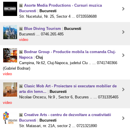
Asorte Media Productions - Cursuri muzica
Bucuresti
|
Bucuresti
Str. Nucetului, Nr. 25, Sector 4 ... 0733558688
Blue Diving Tourism
|
Bucuresti
Bucuresti ... 0746.265.485
video
Bodnar Group - Productie mobila la comanda Cluj-
Napoca
|
Cluj
Campina, Nr.62, Cluj-Napoca, judetul Clu .. ... 0741740366
(Gabriel Bodnar)
video
Clasic Mob Art - Proiectare si executare mobilier de
arta din lemn...
|
Bucuresti
Nicolae Oncecu, Nr.9 , Sector 6, Bucures .. ... 0731335465
video
Creative Arts - centru de dezvoltare a creativitatii
Bucuresti
|
Bucuresti
Str. Matasari, nr. 21A, sector 2 ... 0721321890