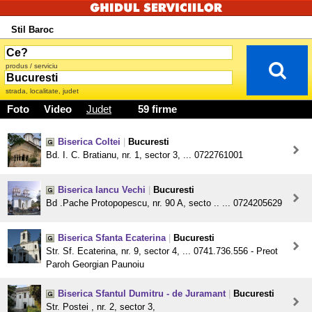
Stil Baroc
produs / serviciu
strada, localitate, judet
Foto
Video
Judet
59 firme
Biserica Coltei
|
Bucuresti
Bd. I. C. Bratianu, nr. 1, sector 3, ... 0722761001
Biserica Iancu Vechi
|
Bucuresti
Bd .Pache Protopopescu, nr. 90 A, secto .. ... 0724205629
Biserica Sfanta Ecaterina
|
Bucuresti
Str. Sf. Ecaterina, nr. 9, sector 4, ... 0741.736.556 - Preot
Paroh Georgian Paunoiu
Biserica Sfantul Dumitru - de Juramant
|
Bucuresti
Str. Postei , nr. 2, sector 3,