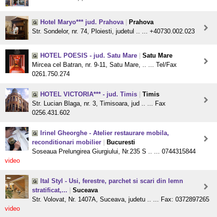
Hotel Maryo*** jud. Prahova
|
Prahova
Str. Sondelor, nr. 74, Ploiesti, judetul .. ... +40730.002.023
HOTEL POESIS - jud. Satu Mare
|
Satu Mare
Mircea cel Batran, nr. 9-11, Satu Mare, .. ... Tel/Fax
0261.750.274
HOTEL VICTORIA*** - jud. Timis
|
Timis
Str. Lucian Blaga, nr. 3, Timisoara, jud .. ... Fax
0256.431.602
Irinel Gheorghe - Atelier restaurare mobila,
reconditionari mobilier
|
Bucuresti
Soseaua Prelungirea Giurgiului, Nr.235 S .. ... 0744315844
video
Ital Styl - Usi, ferestre, parchet si scari din lemn
stratificat,...
|
Suceava
Str. Volovat, Nr. 1407A, Suceava, judetu .. ... Fax: 0372897265
video