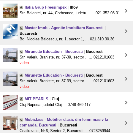
Italia Grup Freesimpex
|
Ilfov
Str. Balantei, nr. 44, Corbeanca, judetu .. ... 021.352.03.01
Master Imob - Agentie Imobiliara Bucuresti
|
Bucuresti
Bd. Nicolae Balcescu, nr. 1, sector 1, ... 021.310.30.36
Mirunette Education - Bucuresti
|
Bucuresti
Str. Valeriu Braniste, nr. 37-39, sector .. ... 0212101603
video
Mirunette Education - Bucuresti
|
Bucuresti
Str. Valeriu Braniste, nr. 37-39, sector .. ... 0212101603
video
MIT PEARLS
|
Cluj
Cluj Napoca, judetul Cluj ... 0748.469.117
Mobiclass - Mobilier clasic din lemn masiv la
comanda, Bucuresti
|
Bucuresti
Ceaikovski, Nr.6, Sector 2, Bucuresti ... 0723259944