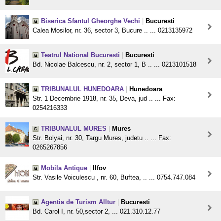
Biserica Sfantul Gheorghe Vechi
|
Bucuresti
Calea Mosilor, nr. 36, sector 3, Bucure .. ... 0213135972
Teatrul National Bucuresti
|
Bucuresti
Bd. Nicolae Balcescu, nr. 2, sector 1, B .. ... 0213101518
TRIBUNALUL HUNEDOARA
|
Hunedoara
Str. 1 Decembrie 1918, nr. 35, Deva, jud .. ... Fax:
0254216333
TRIBUNALUL MURES
|
Mures
Str. Bolyai, nr. 30, Targu Mures, judetu .. ... Fax:
0265267856
Mobila Antique
|
Ilfov
Str. Vasile Voiculescu , nr. 60, Buftea, .. ... 0754.747.084
Agentia de Turism Alltur
|
Bucuresti
Bd. Carol I, nr. 50,sector 2, ... 021.310.12.77