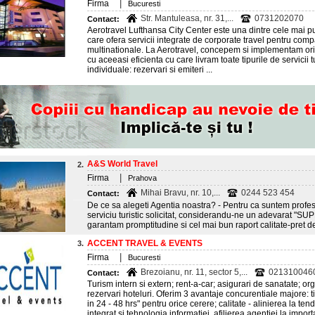
|
Firma
Bucuresti
Str. Mantuleasa, nr. 31,...
0731202070
Contact:
Aerotravel Lufthansa City Center este una dintre cele mai 
care ofera servicii integrate de corporate travel pentru comp
multinationale. La Aerotravel, concepem si implementam oric
cu aceeasi eficienta cu care livram toate tipurile de servicii t
individuale: rezervari si emiteri ...
A&S World Travel
2.
|
Firma
Prahova
Mihai Bravu, nr. 10,...
0244 523 454
Contact:
De ce sa alegeti Agentia noastra? - Pentru ca suntem profesi
serviciu turistic solicitat, considerandu-ne un adevarat "
garantam promptitudine si cel mai bun raport calitate-pret de
ACCENT TRAVEL & EVENTS
3.
|
Firma
Bucuresti
Brezoianu, nr. 11, sector 5,...
021310046
Contact:
Turism intern si extern; rent-a-car; asigurari de sanatate; or
rezervari hoteluri. Oferim 3 avantaje concurentiale majore: ti
in 24 - 48 hrs" pentru orice cerere; calitate - alinierea la 
integrat si tehnologia informatiei, afilierea agentiei la importa