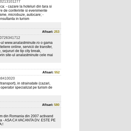
 0213101277
a: - cazare la hoteluri din tara si
are de conferinte si evenimente
urisme, microbuze, autocare; -
onsultanta in turism
Afisari:
253
 0726341712
te-ul www.analastminute.ro o gama
teliere online, servicii de transfer,
, sejururi de tip city break,
prin site-ul analastminute cele mai
Afisari:
552
38410020
ansport), in strainatate (cazari,
ur operator specializat pe turism de
Afisari:
580
ism din Romania din 2007 activand
 altora - ASA CA VACANTA DV. ESTE PE
 !