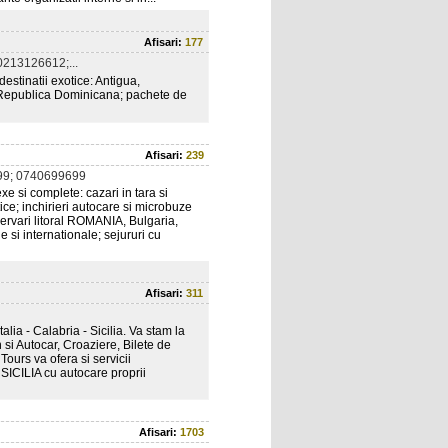
Afisari:
177
213126612;...
estinatii exotice: Antigua,
 Republica Dominicana; pachete de
Afisari:
239
9; 0740699699
e si complete: cazari in tara si
stice; inchirieri autocare si microbuze
ezervari litoral ROMANIA, Bulgaria,
 si internationale; sejururi cu
Afisari:
311
lia - Calabria - Sicilia. Va stam la
n si Autocar, Croaziere, Bilete de
Tours va ofera si servicii
CILIA cu autocare proprii
Afisari:
1703