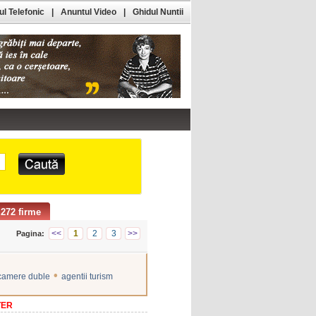
l Telefonic
|
Anuntul Video
|
Ghidul Nuntii
272 firme
<<
1
2
3
>>
Pagina:
•
 camere duble
agentii turism
TER