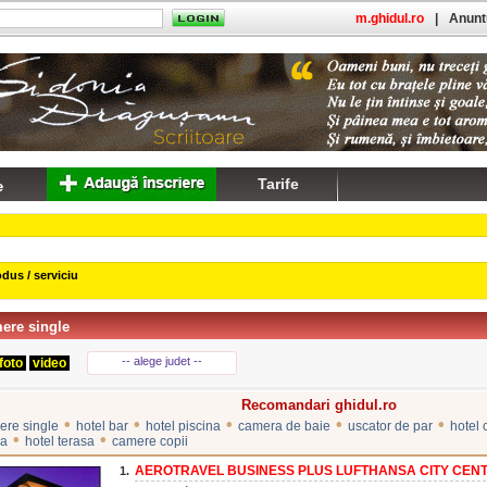
m.ghidul.ro
|
Anuntu
Tarife
dus / serviciu
ere single
-- alege judet --
foto
video
Recomandari ghidul.ro
•
•
•
•
•
ere single
hotel bar
hotel piscina
camera de baie
uscator de par
hotel
•
•
na
hotel terasa
camere copii
AEROTRAVEL BUSINESS PLUS LUFTHANSA CITY CEN
1.