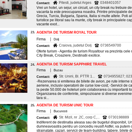
Pitesti, judetul Arges
0348401057
Contact:
Vrei un hotel, un sejur, un circuit, un city break nu trebuie de
vacanta ta este preocuparea noastra. Printre principalele d
Grecia, Turcia, Bulgaria, Spania, Italia si multe altele. Poti 
turistice pe litoral sau la munte, city break in principalele 
vacante exot...
23.
AGENTIA DE TURISM ROYAL TOUR
|
Firma
Dolj
Craiova, judetul Dolj
0736549700
Contact:
Oferte turism - Agentia de turism Royaltour va prezinta cele 
City Break, Croaziere, Destinatii exotice.
AGENTIA DE TURISM SAPPHIRE TRAVEL
24.
|
Firma
Buzau
Str. Unirii, Bl. PTTR 1...
0734955827; 02
Contact:
-Rezervarea si emiterea de bilete de avion, pe rute interne si
aeriene, inclusiv operatorii de curse low-cost; -Servicii de ca
la peste 50.000 de hoteluri prin colaborarea cu importanti tou
Organizarea de conferinte, simpozioane si diverse eveniment
tara si...
AGENTIA DE TURISM UNIC TOUR
25.
|
Firma
Bucuresti
Str. Mizil, nr .2C, corp C,...
0730198889
Contact:
Indiferent de destinatia aleasa sau de bugetul disponibil, Un
dumneavoastra pentru un concediu reusit! Astfel, va putem ofer
strainatate, cazari, servicii de team-building, tabere, bilete 