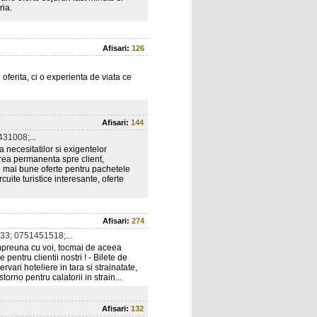
ria.
Afisari:
126
oferita, ci o experienta de viata ce
Afisari:
144
31008;...
necesitatilor si exigentelor
tarea permanenta spre client,
le mai bune oferte pentru pachetele
rcuite turistice interesante, oferte
Afisari:
274
3; 0751451518;...
preuna cu voi, tocmai de aceea
pentru clientii nostri ! - Bilete de
rvari hoteliere in tara si strainatate,
torno pentru calatorii in strain...
Afisari:
132