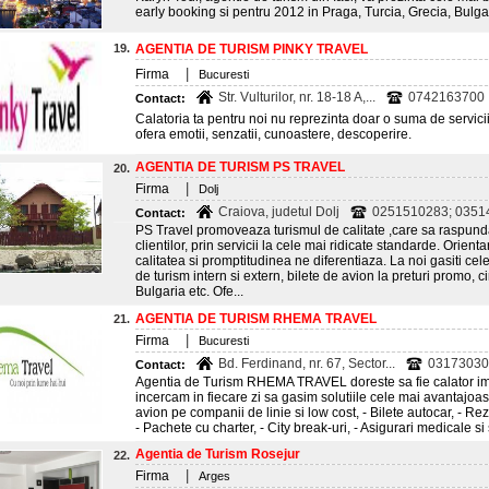
early booking si pentru 2012 in Praga, Turcia, Grecia, Bulga
19.
AGENTIA DE TURISM PINKY TRAVEL
|
Firma
Bucuresti
Str. Vulturilor, nr. 18-18 A,...
0742163700
Contact:
Calatoria ta pentru noi nu reprezinta doar o suma de servicii 
ofera emotii, senzatii, cunoastere, descoperire.
AGENTIA DE TURISM PS TRAVEL
20.
|
Firma
Dolj
Craiova, judetul Dolj
0251510283; 03514
Contact:
PS Travel promoveaza turismul de calitate ,care sa raspunda 
clientilor, prin servicii la cele mai ridicate standarde. Orien
calitatea si promptitudinea ne diferentiaza. La noi gasiti ce
de turism intern si extern, bilete de avion la preturi promo, ci
Bulgaria etc. Ofe...
AGENTIA DE TURISM RHEMA TRAVEL
21.
|
Firma
Bucuresti
Bd. Ferdinand, nr. 67, Sector...
031730303
Contact:
Agentia de Turism RHEMA TRAVEL doreste sa fie calator im
incercam in fiecare zi sa gasim solutiile cele mai avantajoase 
avion pe companii de linie si low cost, - Bilete autocar, - Reze
- Pachete cu charter, - City break-uri, - Asigurari medicale si s
Agentia de Turism Rosejur
22.
|
Firma
Arges