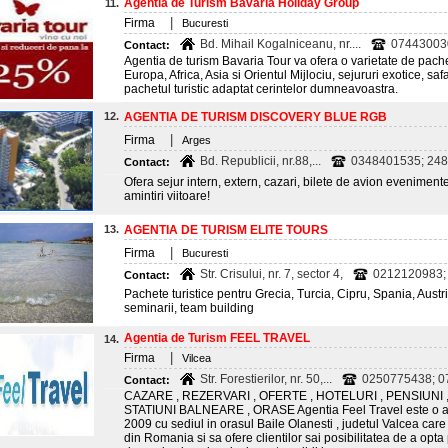
Agentia de Turism Bavaria Holiday Group
11.
|
Firma
Bucuresti
Bd. Mihail Kogalniceanu, nr....
07443003
Contact:
Agentia de turism Bavaria Tour va ofera o varietate de pachet
Europa, Africa, Asia si Orientul Mijlociu, sejururi exotice, safa
pachetul turistic adaptat cerintelor dumneavoastra.
12.
AGENTIA DE TURISM DISCOVERY BLUE RGB
|
Firma
Arges
Bd. Republicii, nr.88,...
0348401535; 24
Contact:
Ofera sejur intern, extern, cazari, bilete de avion evenime
amintiri viitoare!
13.
AGENTIA DE TURISM ELITE TOURS
|
Firma
Bucuresti
Str. Crisului, nr. 7, sector 4,
0212120983; 
Contact:
Pachete turistice pentru Grecia, Turcia, Cipru, Spania, Austria
seminarii, team building
Agentia de Turism FEEL TRAVEL
14.
|
Firma
Vilcea
Str. Forestierilor, nr. 50,...
0250775438; 07
Contact:
CAZARE , REZERVARI , OFERTE , HOTELURI , PENSIUNI , 
STATIUNI BALNEARE , ORASE Agentia Feel Travel este o agen
2009 cu sediul in orasul Baile Olanesti , judetul Valcea car
din Romania si sa ofere clientilor sai posibilitatea de a opta