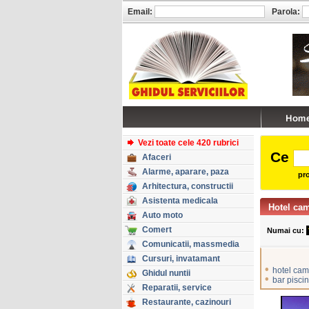
Email:
Parola:
Vezi toate cele 420 rubrici
Ce
Afaceri
Alarme, aparare, paza
pro
Arhitectura, constructii
Asistenta medicala
Hotel cam
Auto moto
Comert
Numai cu:
Comunicatii, massmedia
Cursuri, invatamant
•
hotel cam
Ghidul nuntii
•
bar pisci
Reparatii, service
Restaurante, cazinouri