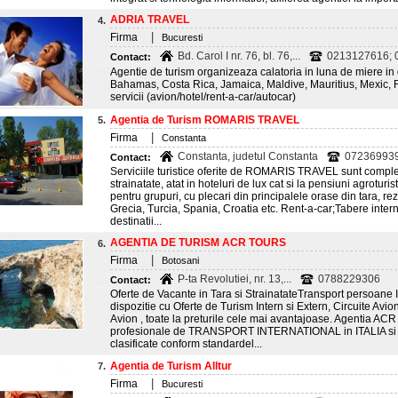
ADRIA TRAVEL
4.
|
Firma
Bucuresti
Bd. Carol I nr. 76, bl. 76,...
0213127616; 0
Contact:
Agentie de turism organizeaza calatoria in luna de miere in d
Bahamas, Costa Rica, Jamaica, Maldive, Mauritius, Mexic,
servicii (avion/hotel/rent-a-car/autocar)
Agentia de Turism ROMARIS TRAVEL
5.
|
Firma
Constanta
Constanta, judetul Constanta
072369939
Contact:
Serviciile turistice oferite de ROMARIS TRAVEL sunt complex
strainatate, atat in hoteluri de lux cat si la pensiuni agroturi
pentru grupuri, cu plecari din principalele orase din tara, r
Grecia, Turcia, Spania, Croatia etc. Rent-a-car;Tabere interne
destinatii...
AGENTIA DE TURISM ACR TOURS
6.
|
Firma
Botosani
P-ta Revolutiei, nr. 13,...
0788229306
Contact:
Oferte de Vacante in Tara si StrainatateTransport persoane Ita
dispozitie cu Oferte de Turism Intern si Extern, Circuite Avio
Avion , toate la preturile cele mai avantajoase. Agentia ACR 
profesionale de TRANSPORT INTERNATIONAL in ITALIA si SI
clasificate conform standardel...
Agentia de Turism Alltur
7.
|
Firma
Bucuresti