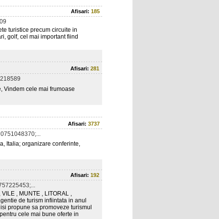
Afisari:
185
09
e turistice precum circuite in
ri, golf, cel mai important fiind
Afisari:
281
8218589
nte, Vindem cele mai frumoase
Afisari:
3737
0751048370;...
, Italia; organizare conferinte,
Afisari:
192
57225453;...
VILE , MUNTE , LITORAL ,
tie de turism infiintata in anul
e isi propune sa promoveze turismul
 pentru cele mai bune oferte in