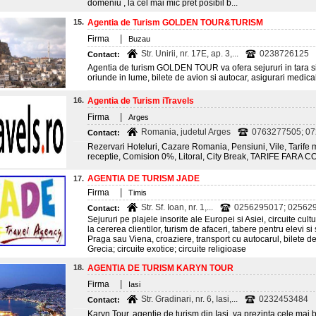
domeniu , la cel mai mic pret posibil b...
15.
Agentia de Turism GOLDEN TOUR&TURISM
|
Firma
Buzau
Str. Unirii, nr. 17E, ap. 3,...
0238726125
Contact:
Agentia de turism GOLDEN TOUR va ofera sejururi in tara si i
oriunde in lume, bilete de avion si autocar, asigurari medica
16.
Agentia de Turism iTravels
|
Firma
Arges
Romania, judetul Arges
0763277505; 0
Contact:
Rezervari Hoteluri, Cazare Romania, Pensiuni, Vile, Tarife ma
receptie, Comision 0%, Litoral, City Break, TARIFE FAR
AGENTIA DE TURISM JADE
17.
|
Firma
Timis
Str. Sf. Ioan, nr. 1,...
0256295017; 02562
Contact:
Sejururi pe plajele insorite ale Europei si Asiei, circuite cu
la cererea clientilor, turism de afaceri, tabere pentru elevi 
Praga sau Viena, croaziere, transport cu autocarul, bilete de
Grecia; circuite exotice; circuite religioase
18.
AGENTIA DE TURISM KARYN TOUR
|
Firma
Iasi
Str. Gradinari, nr. 6, Iasi,...
0232453484
Contact:
Karyn Tour, agentie de turism din Iasi, va prezinta cele mai b