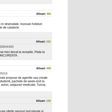
Afisari:
465
n strainatate, rezevari hoteluri
le de calatorie.
Afisari:
102
726844492
i mici decat la receptie, Plata la
A CONCURENTA.
Afisari:
990
95016
lturale propuse de agentie sau create
si studenti, pachete de week-end la
 avion, asigurari medicale; Turcia,
Afisari:
159
une oferte sejururi last minute si