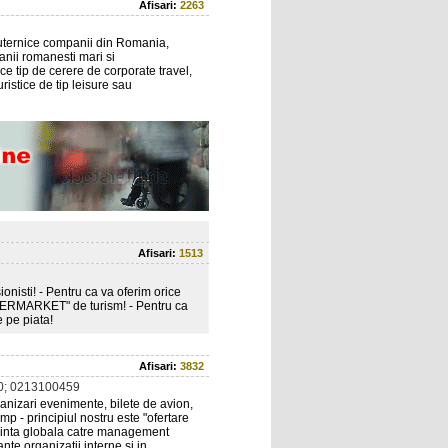
Afisari:
2263
puternice companii din Romania,
anii romanesti mari si
e tip de cerere de corporate travel,
uristice de tip leisure sau
Afisari:
1513
onisti! - Pentru ca va oferim orice
SUPERMARKET" de turism! - Pentru ca
 pe piata!
Afisari:
3832
0; 0213100459
ganizari evenimente, bilete de avion,
mp - principiul nostru este "ofertare
tendinta globala catre management
nte organizatii interne si in...