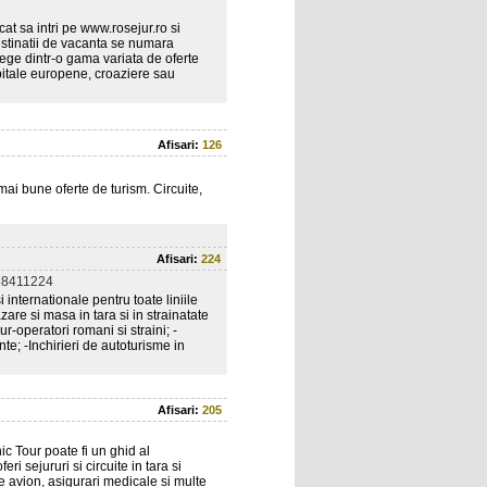
cat sa intri pe www.rosejur.ro si
estinatii de vacanta se numara
alege dintr-o gama variata de oferte
capitale europene, croaziere sau
Afisari:
126
mai bune oferte de turism. Circuite,
Afisari:
224
38411224
 internationale pentru toate liniile
zare si masa in tara si in strainatate
r-operatori romani si straini; -
e; -Inchirieri de autoturisme in
Afisari:
205
ic Tour poate fi un ghid al
i sejururi si circuite in tara si
de avion, asigurari medicale si multe