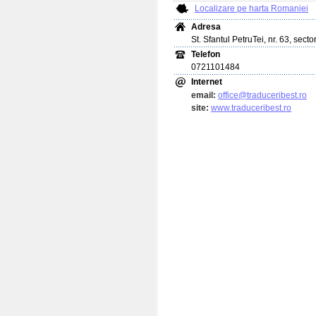
Localizare pe harta Romaniei
Adresa
St. Sfantul PetruTei, nr. 63, secto
Telefon
0721101484
Internet
email:
office@traduceribest.ro
site:
www.traduceribest.ro