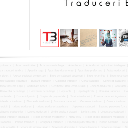
i poloneza
|
Acte constitutive
|
Acte conventia haga
|
Acte deces
|
Acte divort copii minori intelegere
za traduceri juridice
|
Apostila haga
|
Apostilare documente
|
Apostilare prefectura
|
Araba traduceri
|
t divort
|
Avocat societati comerciale
|
Birou de traduceri bucuresti
|
Birou notar ilfov
|
Birou notar sp
rou traduceri legalizate
|
Bulgara traduceri
|
Catalana traduceri
|
Ceha traduceri
|
Certificat casatorie
tificat nastere copil
|
Certificate deces
|
Certificate stare civila straini
|
Chineza traduceri
|
Contracte c
Conventia de la haga
|
Conventiei de la haga
|
Copii acte
|
Copii legalizate
|
Coreana traduceri
|
Cor
e notariala
|
Domeniul juridic
|
Dreptul de proprietate
|
Ebraica traduceri
|
Ebraica traduceri legalizate
inlandeza traduceri
|
Flamanda traduceri
|
Franceza traduceri
|
Germana traduceri
|
Greaca traduceri
servicii
|
Italiana traduceri
|
Italiana traduceri autorizate
|
Japoneza traduceri
|
Leasing persoane fizice
alizarea traducerilor
|
Letona traduceri
|
Limba engleza afaceri
|
Limbi straine
|
Lituaniana traduceri
|
iana traduceri legalizate
|
Notar certificat mostenitor
|
Notar ilfov
|
Notar imobil dobandire mostenire
|
traduceri
|
Polona traduceri
|
Portugheza traduceri
|
Proceduri judecatoresti
|
Procuri notariale
|
Revi
ii de apostila
|
Servicii de interpretariat
|
Servicii la domiciliu
|
Servicii leasing
|
Servicii medicale
|
Se