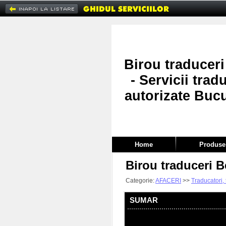
Birou traduceri
- Servicii trad
autorizate Bucu
Home
Produse 
Birou traduceri Be
Categorie:
AFACERI
>>
Traducatori, 
SUMAR