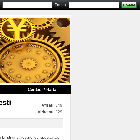
:
Parola:
Contact / Harta
esti
Afisari:
149
Vizitatori:
129
mbi straine, revizie de specialitate