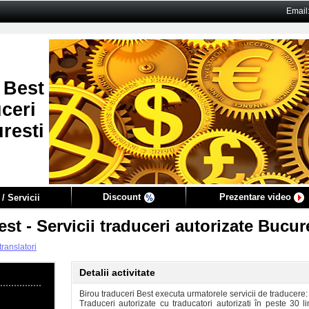
Email
 Best
uceri
resti
Discount
Prezentare video
/ Servicii
st - Servicii traduceri autorizate Bucur
translatori
Detalii activitate
Birou traduceri Best executa urmatorele servicii de traducere:
Traduceri autorizate cu traducatori autorizati în peste 30 li