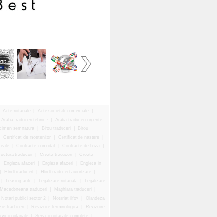
|
Acte notariale
|
Acte societati comerciale
|
Araba traduceri tehnice
|
Araba traduceri urgente
ecimen semnatura
|
Birou traduceri
|
Birou
|
Certificat de mostenitor
|
Certificat de nastere
|
ivile
|
Contracte comodat
|
Contracte de baza
|
ectura traduceri
|
Croata traduceri
|
Croata
|
Engleza afaceri
|
Engleza afaceri
|
Engleza in
|
Hindi traduceri
|
Hindi traduceri autorizate
|
|
Leasing auto
|
Legalizare notariala
|
Legalizare
Macedoneana traduceri
|
Maghiara traduceri
|
Notari publici sector 2
|
Notariat ilfov
|
Olandeza
zie traduceri
|
Revizuire terminologica
|
Revizuire
rvicii notariale
|
Servicii notariale complete
|