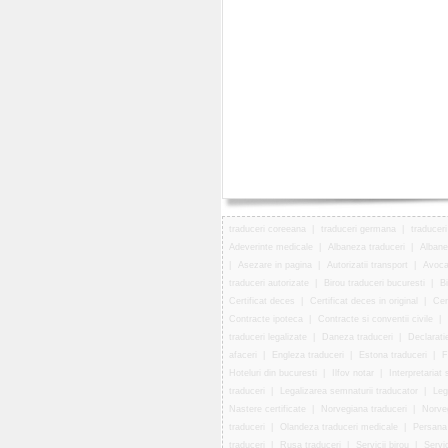
traduceri coreeana
|
traduceri germana
|
traducer
Adeverinte medicale
|
Albaneza traduceri
|
Albane
|
Asezare in pagina
|
Autorizatii transport
|
Avoca
traduceri autorizate
|
Birou traduceri bucuresti
|
Bi
Certificat deces
|
Certificat deces in original
|
Cer
Contracte ipoteca
|
Contracte si conventii civile
|
traduceri legalizate
|
Daneza traduceri
|
Declarati
afaceri
|
Engleza traduceri
|
Estona traduceri
|
F
Hoteluri din bucuresti
|
Ilfov notar
|
Interpretariat 
traduceri
|
Legalizarea semnaturii traducator
|
Leg
Nastere certificate
|
Norvegiana traduceri
|
Norveg
traduceri
|
Olandeza traduceri medicale
|
Persana 
traduceri
|
Rusa traduceri
|
Servicii birou
|
Servic