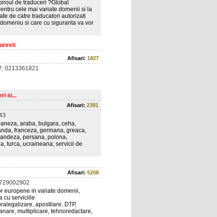
biroul de traduceri ?Global
entru cele mai variate domenii si la
ate de catre traducatori autorizati
t domeniu si care cu siguranta va vor
uresti
Afisari:
1827
7; 0213361821
i si...
Afisari:
2391
43
albaneza, araba, bulgara, ceha,
manda, franceza, germana, greaca,
landeza, persana, polona,
, turca, ucraineana; servicii de
Afisari:
5208
0729002902
lor europene in variate domenii,
 cu serviciile
pralegalizare, apostilare, DTP,
anare, multiplicare, tehnoredactare,