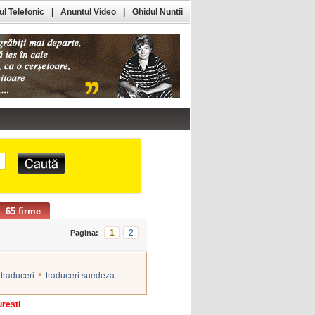
l Telefonic
|
Anuntul Video
|
Ghidul Nuntii
65 firme
1
2
Pagina:
•
traduceri
traduceri suedeza
resti