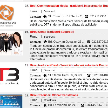
19.
Best Communication Media - traduceri, interpretariat Bu
|
Firma
Bucuresti
Str. Tunari, nr. 61 Sector 2,
0212117354
Contact:
Best Communication Media ofera servicii de traduceri, interpr
subtitrare, DTP în domenii specializate de activitate
Birou Gentil Traduceri Bucuresti
20.
|
Firma
Bucuresti
Bd. Octavian Goga, nr. 23,...
0213270617
Contact:
Traduceri specializate Traduceri specializate din domeniile: te
In functie de profilul documentului, selectam traducatorul ca
adecvata. Astfel garantam o traducere exacta a informatiilor
Toate traducerile sunt revizuite de un al doilea lingvist inaint
Interpretare...
Birou traduceri Best - Servicii traduceri autorizate Bucur
21.
|
Firma
Bucuresti
St. Sfantul PetruTei, nr. 63,...
072110148
Contact:
Birou traduceri Best executa urmatorele servicii de traducer
traducatori autorizati în peste 30 limbi straine, revizie de spe
consecutiv la biroul notarului public, la oficiul starii civile, la
complete, legalizare notariala traduceri autorizate, legaliza
Birou Traduceri Global Translations
22.
|
Firma
Constanta
Bd. Ferdinand, nr. 24,...
0341455567; 07
Contact: