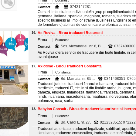
|
Firma
Bucuresti
0742147281
Contact:
Cursuri limbi straine individuale/in grup pt copii/tineri/adult
germana, italiana, spaniola, maghiara, romana, suedeza etc.
specific business al limbilor straine (Business English) b) ema
de formulare c) abilitati de comunicare telefonica cu strainii d
16.
As Roviva - Birou traduceri Bucuresti
|
Firma
Bucuresti
Sos. Alexandriei, nr. 6, Bl....
0737400300
Contact:
As Roviva ofera servicii de traducere din toate limbile, in cel
avantajoase
Axiotime - Birou Traduceri Constanta
17.
|
Firma
Constanta
Bd. Mamaia, nr. 65,...
0341468351; 076
Contact:
Traduceri juridice, traduceri financiar-bancare, traduceri te
medicale, traduceri IT, etc. in si din limbile araba, bulgara,
daneza, engleza, finlandeza, flamanda, franceza, germana, g
hindi, lituaniana, macedoneana, maghiara, norvegiana, ola
poloneza, rusa, sarba,...
18.
Babylon Consult - Birou de traduceri autorizate si interpret
|
Firma
Bucuresti
Bd. Carol I,, nr. 27,
0212328515; 07222
Contact:
Traduceri autorizate, traduceri legalizate, subtitrari, apostile,
simultana, traducere consecutiva, traducere de conferinta, t