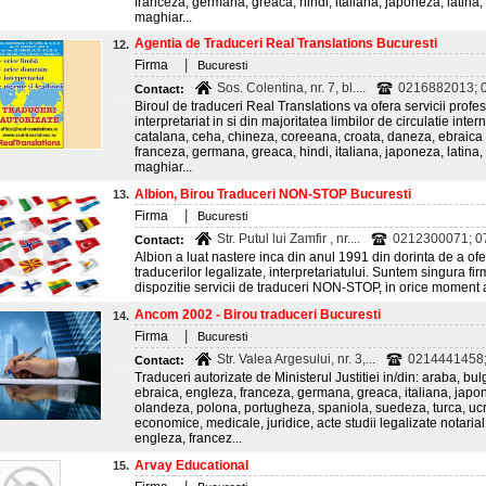
franceza, germana, greaca, hindi, italiana, japoneza, latina
maghiar...
Agentia de Traduceri Real Translations Bucuresti
12.
|
Firma
Bucuresti
Sos. Colentina, nr. 7, bl....
0216882013; 0
Contact:
Biroul de traduceri Real Translations va ofera servicii profes
interpretariat in si din majoritatea limbilor de circulatie int
catalana, ceha, chineza, coreeana, croata, daneza, ebraica (
franceza, germana, greaca, hindi, italiana, japoneza, latina
maghiar...
Albion, Birou Traduceri NON-STOP Bucuresti
13.
|
Firma
Bucuresti
Str. Putul lui Zamfir , nr....
0212300071; 07
Contact:
Albion a luat nastere inca din anul 1991 din dorinta de a ofer
traducerilor legalizate, interpretariatului. Suntem singura fi
dispozitie servicii de traduceri NON-STOP, in orice moment
Ancom 2002 - Birou traduceri Bucuresti
14.
|
Firma
Bucuresti
Str. Valea Argesului, nr. 3,...
0214441458
Contact:
Traduceri autorizate de Ministerul Justitiei in/din: araba, bu
ebraica, engleza, franceza, germana, greaca, italiana, jap
olandeza, polona, portugheza, spaniola, suedeza, turca, uc
economice, medicale, juridice, acte studii legalizate notarial,
engleza, francez...
Arvay Educational
15.