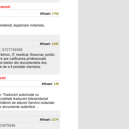
curesti
Afisari:
1752
etariat, legalizare notariala,
Afisari:
1445
; 0727730369
hnic, IT, medical, financiar, juridic.
re are calificarea profesionala
 si ideilor din documentele dvs.
e de a fi predate clientului.
esti
Afisari:
149
4
e: Traduceri autorizate cu
cialitate traduceri.Interpretariat
 întâlniri de afaceri.Servicii notariale
re documente autentice....
Afisari:
2174
21875549