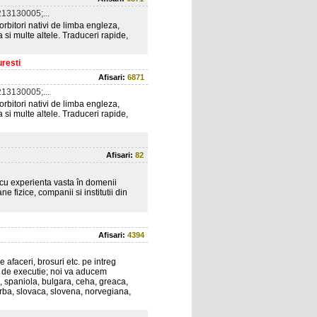
13130005;...
rbitori nativi de limba engleza,
si multe altele. Traduceri rapide,
resti
Afisari:
6871
13130005;...
rbitori nativi de limba engleza,
si multe altele. Traduceri rapide,
Afisari:
82
i cu experienta vasta în domenii
ne fizice, companii si institutii din
Afisari:
4394
afaceri, brosuri etc. pe intreg
mp de executie; noi va aducem
, spaniola, bulgara, ceha, greaca,
rba, slovaca, slovena, norvegiana,