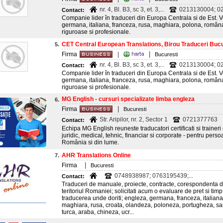
nr. 4, Bl. B3, sc 3, et. 3,...
0213130004; 02
Contact:
Companie lider în traduceri din Europa Centrala si de Est. Vo
germana, italiana, franceza, rusa, maghiara, polona, româna 
riguroase si profesionale.
CET Central European Translations, Birou Traduceri Bucu
5.
|
Firma
|
Bucuresti
nr. 4, Bl. B3, sc 3, et. 3,...
0213130004; 02
Contact:
Companie lider în traduceri din Europa Centrala si de Est. Vo
germana, italiana, franceza, rusa, maghiara, polona, româna 
riguroase si profesionale.
MG English - cursuri specializate limba engleza
6.
|
Firma
Bucuresti
Str. Aripilor, nr. 2, Sector 1
0721377763
Contact:
Echipa MG English reuneste traducatori certificati si trainer
juridic, medical, tehnic, financiar si corporate - pentru persoa
România si din lume.
AHR Translations Online
7.
|
Firma
Bucuresti
0748938987; 0763195439;...
Contact:
Traduceri de manuale, proiecte, contracte, corespondenta de 
teritoriul Romaniei; solicitati acum o evaluare de pret si ti
traducerea unde doriti; engleza, germana, franceza, italiana
maghiara, rusa, croata, olandeza, poloneza, portugheza, sa
turca, araba, chineza, ucr...