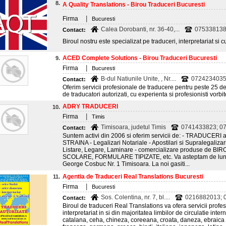
8.
A Quality Translations - Birou Traduceri Bucuresti
|
Firma
Bucuresti
Calea Dorobanti, nr. 36-40,...
07533813
Contact:
Biroul nostru este specializat pe traduceri, interpretariat si c
ACED Complete Solutions - Birou Traduceri Bucuresti
9.
|
Firma
Bucuresti
B-dul Natiunile Unite, , Nr....
072423403
Contact:
Oferim servicii profesionale de traducere pentru peste 25 
de traducatori autorizati, cu experienta si profesionisti vorbit
ADRY TRADUCERI
10.
|
Firma
Timis
Timisoara, judetul Timis
0741433823; 07
Contact:
Suntem activi din 2006 si oferim servicii de: - TRADUCERI 
STRAINA - Legalizari Notariale - Apostilari si Supralegaliza
Listare, Legare, Laminare - comercializare produse de 
SCOLARE, FORMULARE TIPIZATE, etc. Va asteptam de luni p
George Cosbuc Nr. 1 Timisoara. La noi gasiti...
Agentia de Traduceri Real Translations Bucuresti
11.
|
Firma
Bucuresti
Sos. Colentina, nr. 7, bl....
0216882013; 0
Contact:
Biroul de traduceri Real Translations va ofera servicii profes
interpretariat in si din majoritatea limbilor de circulatie int
catalana, ceha, chineza, coreeana, croata, daneza, ebraica (