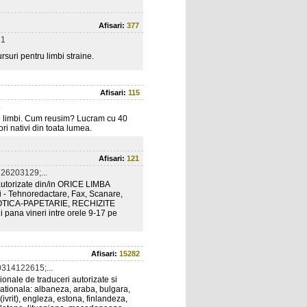
Afisari:
377
81
ursuri pentru limbi straine.
Afisari:
115
5
de limbi. Cum reusim? Lucram cu 40
ori nativi din toata lumea.
Afisari:
121
26203129;...
autorizate din/in ORICE LIMBA
ri - Tehnoredactare, Fax, Scanare,
BIROTICA-PAPETARIE, RECHIZITE
ana vineri intre orele 9-17 pe
Afisari:
15282
314122615;...
ionale de traduceri autorizate si
ernationala: albaneza, araba, bulgara,
ivrit), engleza, estona, finlandeza,