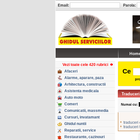
Email:
Parola:
Vezi toate cele 420 rubrici
Ce
Afaceri
Alarme, aparare, paza
pro
Arhitectura, constructii
Asistenta medicala
Traducer
Auto moto
Comert
Numai cu:
Comunicatii, massmedia
Cursuri, invatamant
•
traduceri
Ghidul nuntii
•
traduceri
Reparatii, service
Restaurante, cazinouri