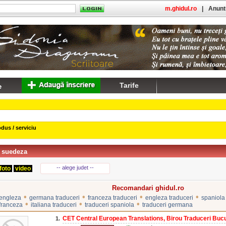
m.ghidul.ro
|
Anuntu
Tarife
dus / serviciu
i suedeza
-- alege judet --
foto
video
Recomandari ghidul.ro
•
•
•
•
 engleza
germana traduceri
franceza traduceri
engleza traduceri
spaniola 
•
•
•
 franceza
italiana traduceri
traduceri spaniola
traduceri germana
CET Central European Translations, Birou Traduceri Bucu
1.