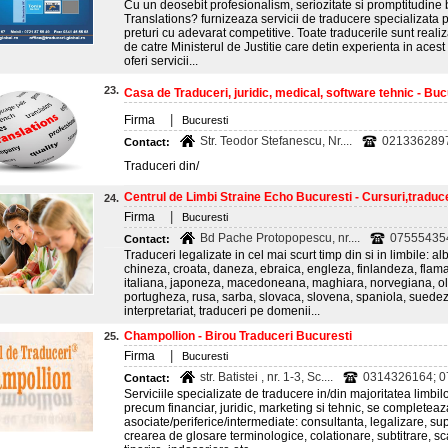
Cu un deosebit profesionalism, seriozitate si promptitudine 
Translations? furnizeaza servicii de traducere specializata p
preturi cu adevarat competitive. Toate traducerile sunt realiz
de catre Ministerul de Justitie care detin experienta in aces
oferi servicii...
23.
Casa de Traduceri, juridic, medical, software tehnic - Buc
|
Firma
Bucuresti
Str. Teodor Stefanescu, Nr....
021336289
Contact:
Traduceri din/
Centrul de Limbi Straine Echo Bucuresti - Cursuri,traducer
24.
|
Firma
Bucuresti
Bd Pache Protopopescu, nr....
07555435
Contact:
Traduceri legalizate in cel mai scurt timp din si in limbile: 
chineza, croata, daneza, ebraica, engleza, finlandeza, fla
italiana, japoneza, macedoneana, maghiara, norvegiana, o
portugheza, rusa, sarba, slovaca, slovena, spaniola, suedeza
interpretariat, traduceri pe domenii...
Champollion - Birou Traduceri Bucuresti
25.
|
Firma
Bucuresti
str. Batistei , nr. 1-3, Sc....
0314326164; 
Contact:
Serviciile specializate de traducere in/din majoritatea limbi
precum financiar, juridic, marketing si tehnic, se completeaza
asociate/periferice/intermediate: consultanta, legalizare, su
crearea de glosare terminologice, colationare, subtitrare, sc