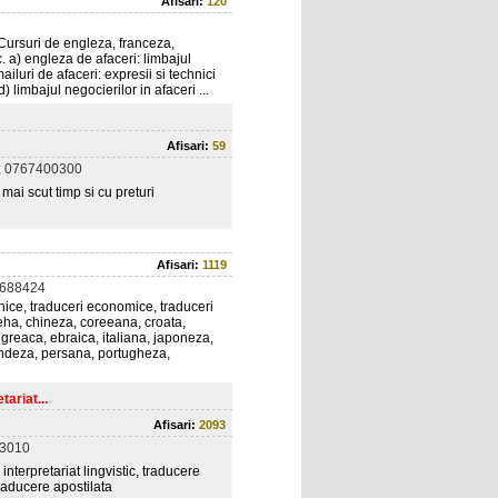
Afisari:
120
i Cursuri de engleza, franceza,
 a) engleza de afaceri: limbajul
iluri de afaceri: expresii si technici
) limbajul negocierilor in afaceri ...
Afisari:
59
; 0767400300
 mai scut timp si cu preturi
Afisari:
1119
5688424
hnice, traduceri economice, traduceri
 ceha, chineza, coreeana, croata,
reaca, ebraica, italiana, japoneza,
ndeza, persana, portugheza,
ariat...
Afisari:
2093
23010
 interpretariat lingvistic, traducere
raducere apostilata