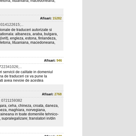
, letona, lituaniana, macedoneana,
Afisari:
15282
314122615;...
ionale de traduceri autorizate si
ernationala: albaneza, araba, bulgara,
ivrit), engleza, estona, finlandeza,
, letona, lituaniana, macedoneana,
Afisari:
946
22341026;...
i servicii de calitate in domeniul
rma de traduceri ce va pune la
 ati avea nevoie de acestea
Afisari:
2768
; 0721159382
lgara, ceha, chineza, croata, daneza,
oneza, maghiara, norvegiana,
raineana in toate domeniile tehnico-
 supralegalizare; translatori in/din