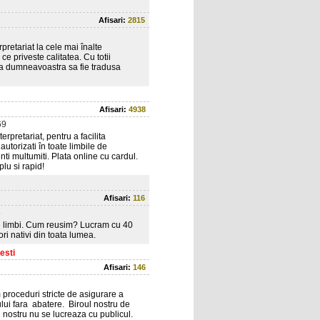
Afisari:
2815
rpretariat la cele mai înalte
 priveste calitatea. Cu totii
rea dumneavoastra sa fie tradusa
Afisari:
4938
69
rpretariat, pentru a facilita
torizati în toate limbile de
nti multumiti. Plata online cu cardul.
lu si rapid!
Afisari:
116
5
de limbi. Cum reusim? Lucram cu 40
ori nativi din toata lumea.
esti
Afisari:
146
im proceduri stricte de asigurare a
tului fara abatere. Biroul nostru de
l nostru nu se lucreaza cu publicul.