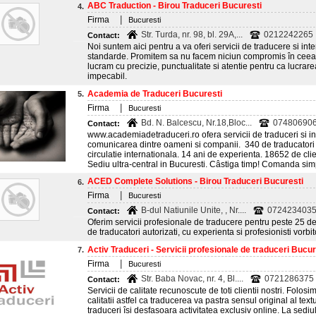
ABC Traduction - Birou Traduceri Bucuresti
4.
|
Firma
Bucuresti
Str. Turda, nr. 98, bl. 29A,...
0212242265
Contact:
Noi suntem aici pentru a va oferi servicii de traducere si inte
standarde. Promitem sa nu facem niciun compromis în ceea ce
lucram cu precizie, punctualitate si atentie pentru ca lucra
impecabil.
Academia de Traduceri Bucuresti
5.
|
Firma
Bucuresti
Bd. N. Balcescu, Nr.18,Bloc...
07480690
Contact:
www.academiadetraduceri.ro ofera servicii de traduceri si inte
comunicarea dintre oameni si companii. 340 de traducatori au
circulatie internationala. 14 ani de experienta. 18652 de clie
Sediu ultra-central in Bucuresti. Câstiga timp! Comanda simp
ACED Complete Solutions - Birou Traduceri Bucuresti
6.
|
Firma
Bucuresti
B-dul Natiunile Unite, , Nr....
072423403
Contact:
Oferim servicii profesionale de traducere pentru peste 25 
de traducatori autorizati, cu experienta si profesionisti vorbit
Activ Traduceri - Servicii profesionale de traduceri Bucur
7.
|
Firma
Bucuresti
Str. Baba Novac, nr. 4, Bl....
0721286375
Contact:
Servicii de calitate recunoscute de toti clientii nostri. Folos
calitatii astfel ca traducerea va pastra sensul original al tex
traduceri îsi desfasoara activitatea exclusiv online. La sediu