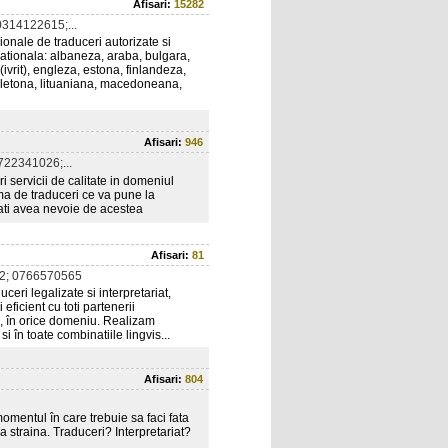
Afisari:
15282
314122615;...
ionale de traduceri autorizate si
ernationala: albaneza, araba, bulgara,
ivrit), engleza, estona, finlandeza,
, letona, lituaniana, macedoneana,
Afisari:
946
22341026;...
i servicii de calitate in domeniul
rma de traduceri ce va pune la
 ati avea nevoie de acestea
Afisari:
81
2; 0766570565
eri legalizate si interpretariat,
eficient cu toti partenerii
, în orice domeniu. Realizam
si în toate combinatiile lingvis...
Afisari:
804
mentul în care trebuie sa faci fata
 straina. Traduceri? Interpretariat?