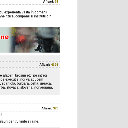
Afisari:
82
i cu experienta vasta în domenii
ne fizice, companii si institutii din
Afisari:
4394
afaceri, brosuri etc. pe intreg
mp de executie; noi va aducem
, spaniola, bulgara, ceha, greaca,
rba, slovaca, slovena, norvegiana,
Afisari:
378
81
ursuri pentru limbi straine.