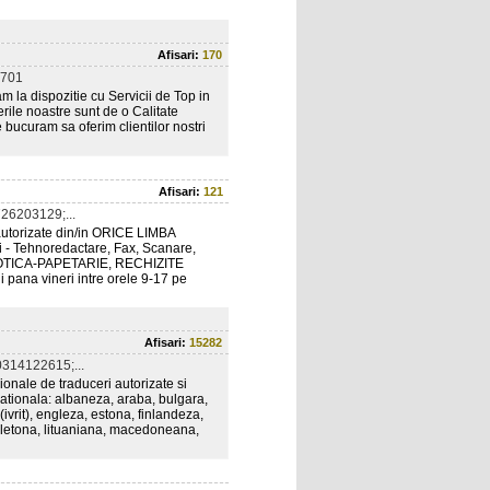
Afisari:
170
701
m la dispozitie cu Servicii de Top in
ile noastre sunt de o Calitate
 bucuram sa oferim clientilor nostri
Afisari:
121
26203129;...
autorizate din/in ORICE LIMBA
ri - Tehnoredactare, Fax, Scanare,
BIROTICA-PAPETARIE, RECHIZITE
ana vineri intre orele 9-17 pe
Afisari:
15282
314122615;...
ionale de traduceri autorizate si
ernationala: albaneza, araba, bulgara,
ivrit), engleza, estona, finlandeza,
, letona, lituaniana, macedoneana,