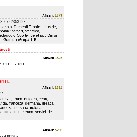
Afisari:
1373
3; 0722353123
notariala. Domenii:Tehnic: industrie,
nomic: comert, statistica,
edagogic, Sportiv, Beletristic Din si
 – GermanaGrupa II: B...
uresti
Afisari:
1827
7; 0213361821
i si...
Afisari:
2392
43
albaneza, araba, bulgara, ceha,
manda, franceza, germana, greaca,
landeza, persana, polona,
, turca, ucraineana; servicii de
Afisari:
5208
0729002902