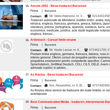
Ancom 2002 - Birou traduceri Bucuresti
15.
|
Firma
Bucuresti
Str. Valea Argesului, nr. 3,...
0214441458
Contact:
Traduceri autorizate de Ministerul Justitiei in/din: araba, bu
ebraica, engleza, franceza, germana, greaca, italiana, jap
olandeza, polona, portugheza, spaniola, suedeza, turca, uc
economice, medicale, juridice, acte studii legalizate notarial,
engleza, francez...
Artistouch - Cursuri limbi straine
16.
|
Firma
Bucuresti
Str. Vasile Lascar, nr. 8,...
0724621705; 
Contact:
Predam limba engleza, germana, franceza, italiana, rusa si sp
interes general. Oferim cursuri de pregatire pentru examenu
pregatirea examenelor pentru competente specifice: Camrid
Sprachdiplom, Zertifikat Deutsch, CELI, CILS, DELE. Avem cu
adresate copiilor si adoles...
17.
As Roviva - Birou traduceri Bucuresti
|
Firma
Bucuresti
Sos. Alexandriei, nr. 6, Bl....
0737400300
Contact:
As Roviva ofera servicii de traducere din toate limbile, in cel
avantajoase
18.
Best Communication Media - traduceri, interpretariat Bu
|
Firma
Bucuresti