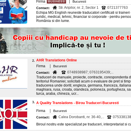
|
Firma
Bucuresti
Str. Aripilor, nr. 2, Sector 1
0721377763
Contact:
Echipa MG English reuneste traducatori certificati si trainer
juridic, medical, tehnic, financiar si corporate - pentru persoa
România si din lume.
AHR Translations Online
2.
|
Firma
Bucuresti
0748938987; 0763195439;...
Contact:
Traduceri de manuale, proiecte, contracte, corespondenta de 
teritoriul Romaniei; solicitati acum o evaluare de pret si ti
traducerea unde doriti; engleza, germana, franceza, italiana
maghiara, rusa, croata, olandeza, poloneza, portugheza, sa
turca, araba, chineza, ucr...
3.
A Quality Translations - Birou Traduceri Bucuresti
|
Firma
Bucuresti
Calea Dorobanti, nr. 36-40,...
07533813
Contact:
Biroul nostru este specializat pe traduceri, interpretariat si c