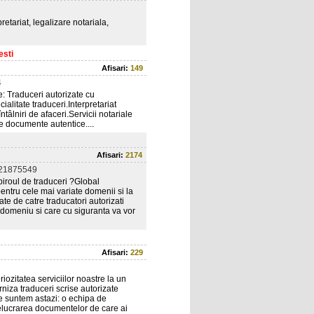
etariat, legalizare notariala,
esti
Afisari:
149
4
e: Traduceri autorizate cu
cialitate traduceri.Interpretariat
 întâlniri de afaceri.Servicii notariale
re documente autentice....
Afisari:
2174
21875549
biroul de traduceri ?Global
entru cele mai variate domenii si la
ate de catre traducatori autorizati
t domeniu si care cu siguranta va vor
Afisari:
229
iozitatea serviciilor noastre la un
rniza traduceri scrise autorizate
e suntem astazi: o echipa de
prelucrarea documentelor de care ai