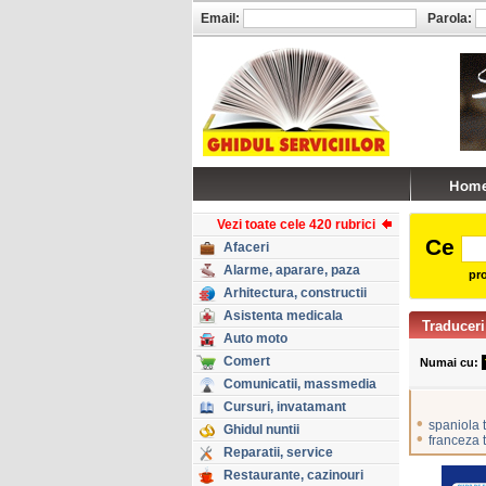
Email:
Parola:
Vezi toate cele 420 rubrici
Ce
Afaceri
Alarme, aparare, paza
pro
Arhitectura, constructii
Asistenta medicala
Traduceri
Auto moto
Comert
Numai cu:
Comunicatii, massmedia
Cursuri, invatamant
•
spaniola 
Ghidul nuntii
•
franceza 
Reparatii, service
Restaurante, cazinouri