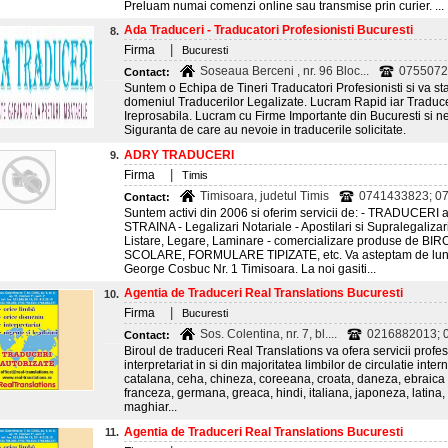
Preluam numai comenzi online sau transmise prin curier. ...
Ada Traduceri - Traducatori Profesionisti Bucuresti
8.
|
Firma
Bucuresti
Soseaua Berceni , nr. 96 Bloc...
0755072
Contact:
Suntem o Echipa de Tineri Traducatori Profesionisti si va sta
domeniul Traducerilor Legalizate. Lucram Rapid iar Traducer
Ireprosabila. Lucram cu Firme Importante din Bucuresti si ne
Siguranta de care au nevoie in traducerile solicitate.
ADRY TRADUCERI
9.
|
Firma
Timis
Timisoara, judetul Timis
0741433823; 07
Contact:
Suntem activi din 2006 si oferim servicii de: - TRADUCERI 
STRAINA - Legalizari Notariale - Apostilari si Supralegaliza
Listare, Legare, Laminare - comercializare produse de 
SCOLARE, FORMULARE TIPIZATE, etc. Va asteptam de luni p
George Cosbuc Nr. 1 Timisoara. La noi gasiti...
Agentia de Traduceri Real Translations Bucuresti
10.
|
Firma
Bucuresti
Sos. Colentina, nr. 7, bl....
0216882013; 0
Contact:
Biroul de traduceri Real Translations va ofera servicii profes
interpretariat in si din majoritatea limbilor de circulatie int
catalana, ceha, chineza, coreeana, croata, daneza, ebraica (
franceza, germana, greaca, hindi, italiana, japoneza, latina
maghiar...
Agentia de Traduceri Real Translations Bucuresti
11.