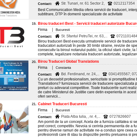
Str. Tunari, nr. 61 Sector 2,
0212117354
Contact:
Best Communication Media ofera servicii de traduceri, interpr
subtitrare, DTP în domenii specializate de activitate
Birou traduceri Best - Servicii traduceri autorizate Bucur
19.
|
Firma
Bucuresti
St. Sfantul PetruTei, nr. 63,...
072110148
Contact:
Birou traduceri Best executa urmatorele servicii de traducer
traducatori autorizati în peste 30 limbi straine, revizie de spe
consecutiv la biroul notarului public, la oficiul starii civile, la
complete, legalizare notariala traduceri autorizate, legaliza
Birou Traduceri Global Translations
20.
|
Firma
Constanta
Bd. Ferdinand, nr. 24,...
0341455567; 07
Contact:
Cu un deosebit profesionalism, seriozitate si promptitudine 
Translations? furnizeaza servicii de traducere specializata p
preturi cu adevarat competitive. Toate traducerile sunt realiz
de catre Ministerul de Justitie care detin experienta in aces
oferi servicii...
Cabinet Traduceri Bucuresti
21.
|
Firma
Bucuresti
Piata Alba Iulia, , nr. 4,...
0727826607
Contact:
Am pornit de la un concept. Acela de a furniza calitatea si ser
pret corect, competitiv. Nevoia si cerinta permanenta de a fu
pentru diverse ramuri de activitate ne-a condus spre ceea c
profesionisti care iti stau la dispozitie pentru preluarea si 