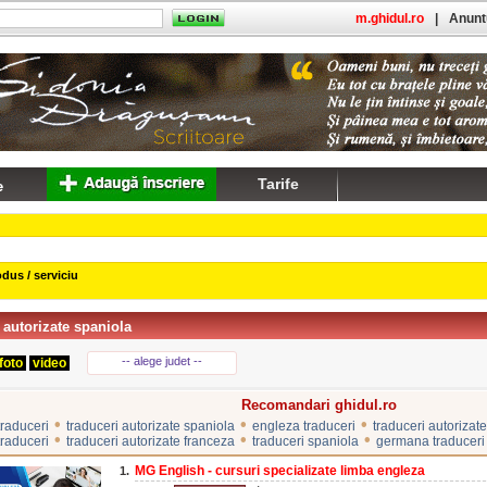
m.ghidul.ro
|
Anuntu
Tarife
dus / serviciu
 autorizate spaniola
-- alege judet --
foto
video
Recomandari ghidul.ro
•
•
•
traduceri
traduceri autorizate spaniola
engleza traduceri
traduceri autorizat
•
•
•
traduceri
traduceri autorizate franceza
traduceri spaniola
germana traduceri
MG English - cursuri specializate limba engleza
1.