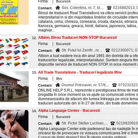
|
Firma
Bucuresti
Sos. Colentina, nr. 7, bl....
0216882013; 0
Contact:
Biroul de traduceri Real Translations va ofera servicii profes
interpretariat in si din majoritatea limbilor de circulatie int
catalana, ceha, chineza, coreeana, croata, daneza, ebraica (
franceza, germana, greaca, hindi, italiana, japoneza, latina
maghiar...
Albion, Birou Traduceri NON-STOP Bucuresti
12.
|
Firma
Bucuresti
Str. Putul lui Zamfir , nr....
0212300071; 07
Contact:
Albion a luat nastere inca din anul 1991 din dorinta de a ofer
traducerilor legalizate, interpretariatului. Suntem singura fi
dispozitie servicii de traduceri NON-STOP, in orice moment
All Trade Translations - Traduceri legalizate Ilfov
13.
|
Firma
Ilfov
Drumul Potcoavei, nr. 57/II,...
073232322
Contact:
ONLINE HELP S.R.L. reprezinta o prestigioasa firma de traduc
pregatita în orice moment sa va ajute sa comunicati online si 
dumneavoastra de afaceri din lumea întreaga pe orice tema
traduceri autorizate din si în 27 de limbi, din toate domeniile 
Alpha Language Center - Bucuresti
14.
|
Firma
Bucuresti
Str. Pictor Stefan Luchian,...
0218920910
Contact:
Alpha Language Center este partenerul tau de nadejde în mo
oricarui tip de provocare ce vizeaza comunicarea într-o limba
Cursuri de limbi straine? Noi îti oferim solutia optima!