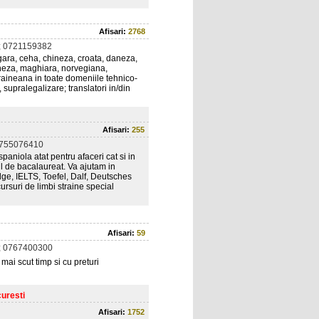
Afisari:
2768
; 0721159382
lgara, ceha, chineza, croata, daneza,
oneza, maghiara, norvegiana,
raineana in toate domeniile tehnico-
 supralegalizare; translatori in/din
Afisari:
255
0755076410
aniola atat pentru afaceri cat si in
l de bacalaureat. Va ajutam in
ge, IELTS, Toefel, Dalf, Deutsches
rsuri de limbi straine special
Afisari:
59
; 0767400300
 mai scut timp si cu preturi
curesti
Afisari:
1752