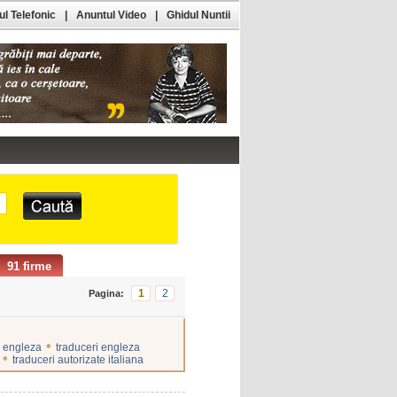
l Telefonic
|
Anuntul Video
|
Ghidul Nuntii
91 firme
1
2
Pagina:
•
e engleza
traduceri engleza
•
traduceri autorizate italiana