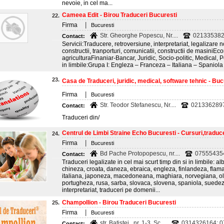
nevoie, in cel ma...
Cameea Edit - Birou Traduceri Bucuresti
22.
|
Firma
Bucuresti
Str. Gheorghe Popescu, Nr....
021335382
Contact:
Servicii:Traducere, retroversiune, interpretariat, legalizare 
constructii, tranporturi, comunicatii, constructii de masiniEco
agriculturaFinaniar-Bancar, Juridic, Socio-politic, Medical, P
in limbile:Grupa I: Engleza – Franceza – Italiana – Spaniola
23.
Casa de Traduceri, juridic, medical, software tehnic - Buc
|
Firma
Bucuresti
Str. Teodor Stefanescu, Nr....
021336289
Contact:
Traduceri din/
Centrul de Limbi Straine Echo Bucuresti - Cursuri,traducer
24.
|
Firma
Bucuresti
Bd Pache Protopopescu, nr....
07555435
Contact:
Traduceri legalizate in cel mai scurt timp din si in limbile: 
chineza, croata, daneza, ebraica, engleza, finlandeza, fla
italiana, japoneza, macedoneana, maghiara, norvegiana, o
portugheza, rusa, sarba, slovaca, slovena, spaniola, suedeza
interpretariat, traduceri pe domenii...
Champollion - Birou Traduceri Bucuresti
25.
|
Firma
Bucuresti
str. Batistei , nr. 1-3, Sc....
0314326164; 
Contact: