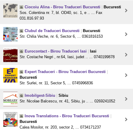
Ciocoiu Alina - Birou Traduceri Bucuresti
|
Bucuresti
Sos. Colentina nr. 7, bl. OD40, sc. 1, e .. ... Fax
031.816.97.93
Clubul de Traduceri Bucuresti
|
Bucuresti
Str. Chilia Veche, nr. 6, Sector 6, ... 0361816153
Eurocontact - Birou Traduceri Iasi
|
Iasi
Str. Costache Negri , nr.64, Iasi, judet .. ... 0740199878
Expert Traduceri - Birou Traduceri Bucuresti
|
Bucuresti
Str. Surlei, nr. 11, Sector 5, ... 0745996836
Imobilgest-Sibiu
|
Sibiu
Str. Nicolae Balcescu, nr. 41, Sibiu, ju .. ... 0269241052
Inova Translations - Birou Traduceri Bucuresti
|
Bucuresti
Calea Mosilor, nr. 203, sector 2, ... 0734171237