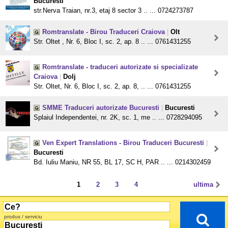
Bucuresti
str.Nerva Traian, nr.3, etaj 8 sector 3 .. ... 0724273787
Romtranslate - Birou Traduceri Craiova
|
Olt
Str. Oltet , Nr. 6, Bloc I, sc. 2, ap. 8 .. ... 0761431255
Romtranslate - traduceri autorizate si specializate
Craiova
|
Dolj
Str. Oltet, Nr. 6, Bloc I, sc. 2, ap. 8, .. ... 0761431255
SMME Traduceri autorizate Bucuresti
|
Bucuresti
Splaiul Independentei, nr. 2K, sc. 1, me .. ... 0728294095
Ven Expert Translations - Birou Traduceri Bucuresti
|
Bucuresti
Bd. Iuliu Maniu, NR 55, BL 17, SC H, PAR .. ... 0214302459
1
2
3
4
ultima
produs / serviciu