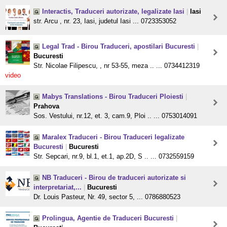
Interactis, Traduceri autorizate, legalizate Iasi
|
Iasi
str. Arcu , nr. 23, Iasi, judetul Iasi ... 0723353052
Legal Trad - Birou Traduceri, apostilari Bucuresti
|
Bucuresti
Str. Nicolae Filipescu, , nr 53-55, meza .. ... 0734412319
video
Mabys Translations - Birou Traduceri Ploiesti
|
Prahova
Sos. Vestului, nr.12, et. 3, cam.9, Ploi .. ... 0753014091
Maralex Traduceri - Birou Traduceri legalizate
Bucuresti
|
Bucuresti
Str. Sepcari, nr.9, bl.1, et.1, ap.2D, S .. ... 0732559159
NB Traduceri - Birou de traduceri autorizate si
interpretariat,...
|
Bucuresti
Dr. Louis Pasteur, Nr. 49, sector 5, ... 0786880523
Prolingua, Agentie de Traduceri Bucuresti
|