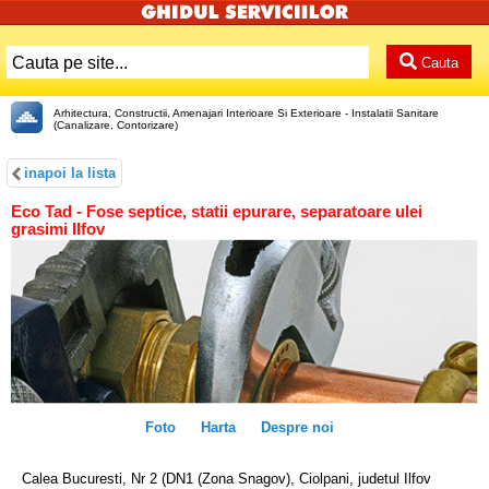
Cauta
Arhitectura, Constructii, Amenajari Interioare Si Exterioare - Instalatii Sanitare
(Canalizare, Contorizare)
inapoi la lista
Eco Tad - Fose septice, statii epurare, separatoare ulei
grasimi Ilfov
Foto
Harta
Despre noi
Calea Bucuresti, Nr 2 (DN1 (Zona Snagov), Ciolpani, judetul Ilfov