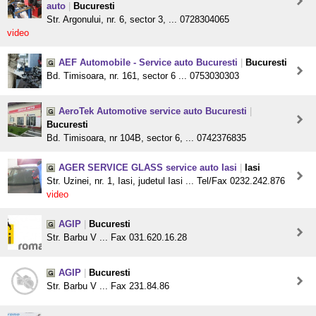
auto
|
Bucuresti
Str. Argonului, nr. 6, sector 3, ... 0728304065
video
AEF Automobile - Service auto Bucuresti
|
Bucuresti
Bd. Timisoara, nr. 161, sector 6 ... 0753030303
AeroTek Automotive service auto Bucuresti
|
Bucuresti
Bd. Timisoara, nr 104B, sector 6, ... 0742376835
AGER SERVICE GLASS service auto Iasi
|
Iasi
Str. Uzinei, nr. 1, Iasi, judetul Iasi ... Tel/Fax 0232.242.876
video
AGIP
|
Bucuresti
Str. Barbu V ... Fax 031.620.16.28
AGIP
|
Bucuresti
Str. Barbu V ... Fax 231.84.86