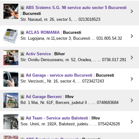
ABS Sistems S.G. 98 service auto sector 5 Bucuresti
|
Bucuresti
Str. Nasaud, nr. 26, sector 5, ... 0213018523
ACLAS ROMANIA
|
Bucuresti
Str. Lugojana, nr.11,sector 3, Bucuresti ... 031.805.54.32
Activ Service
|
Bihor
Str. Ovidiu Densuseanu, nr. 52, Oradea, .. ... 0736.017.291
Ad Garage - service auto Bucuresti
|
Bucuresti
Str. Verzisori,, Nr. 16, sector 4, ... 0723427243
Ad Garage Berceni
|
Ilfov
Bd. 1 Mai, Nr. 61F, Berceni, judetul Il .. ... 0748683684
Ad Team - Service auto Balotesti
|
Ilfov
Sos. Unirii, nr. 192A, Balotesti, judetu .. ... 0754242628