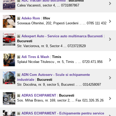
ADC Tractari auto Bucuresti
|
Bucuresti
Calea Vacaresti, sector 4, ... 0731887867
Adeko Rom
|
Ilfov
Soseaua Oltenitei, 202, Popesti Leordeni .. ... 0785 111 432
Adexpert Auto - Service auto multimarca Bucuresti
|
Bucuresti
Str. Varciorova, nr. 9, Sector 4 ... 0723723529
Adi Tires & Wash
|
Timis
Splaiul Nicolae Titulescu , nr. 5, Timis .. ... 0720.471.956
ADN Com Autoserv - Scule si echipamente
industriale
|
Bucuresti
Str. Docolina, nr. 9, sector 5, Bucurest .. ... 0314258097
ADRAS ECHIPAMENT
|
Bucuresti
Sos. Mihai Bravu, nr. 169, sector 2, ... Fax 021.326.35.26
ADRAS ECHIPAMENT - Echipamente pentru service