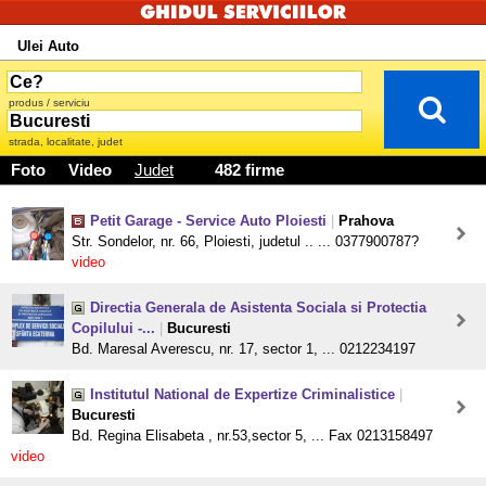
Ulei Auto
produs / serviciu
strada, localitate, judet
Foto
Video
Judet
482 firme
Petit Garage - Service Auto Ploiesti
|
Prahova
Str. Sondelor, nr. 66, Ploiesti, judetul .. ... 0377900787?
video
Directia Generala de Asistenta Sociala si Protectia
Copilului -...
|
Bucuresti
Bd. Maresal Averescu, nr. 17, sector 1, ... 0212234197
Institutul National de Expertize Criminalistice
|
Bucuresti
Bd. Regina Elisabeta , nr.53,sector 5, ... Fax 0213158497
video