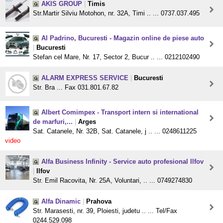
AKIS GROUP
|
Timis
Str.Martir Silviu Motohon, nr. 32A, Timi .. ... 0737.037.495
Al Padrino, Bucuresti - Magazin online de piese auto
|
Bucuresti
Stefan cel Mare, Nr. 17, Sector 2, Bucur .. ... 0212102490
ALARM EXPRESS SERVICE
|
Bucuresti
Str. Bra ... Fax 031.801.67.82
Albert Comimpex - Transport intern si international
de marfuri,...
|
Arges
Sat. Catanele, Nr. 32B, Sat. Catanele, j .. ... 0248611225
video
Alfa Business Infinity - Service auto profesional Ilfov
|
Ilfov
Str. Emil Racovita, Nr. 25A, Voluntari, .. ... 0749274830
Alfa Dinamic
|
Prahova
Str. Marasesti, nr. 39, Ploiesti, judetu .. ... Tel/Fax
0244.529.098