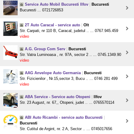
Service Auto Mobil Bucuresti Ilfov
|
Bucuresti
Bucuresti ... 0721726853
2T Auto Caracal - service auto
|
Olt
Str. Carpati, nr 110 B, Caracal, judetul .. ... 0767.945.459
video
A.G. Group Com Serv
|
Bucuresti
Str. Vatra Luminoasa , nr. 97A, sector 2 .. ... 0745.1349.90
video
AAG Anvelope Auto Germania
|
Bucuresti
Str. Fizicienilor , Nr.15,sector 3, Bucu .. ... 0746 281 499
video
ABA Service - Service auto Otopeni
|
Ilfov
Str. 23 August, nr. 67,, Otopeni, judet .. ... 0765570114
ABI Auto Ricambi - service auto Bucuresti
|
Bucuresti
Str. Cutitul de Argint, nr. 2 A, Sector .. ... 0745017656