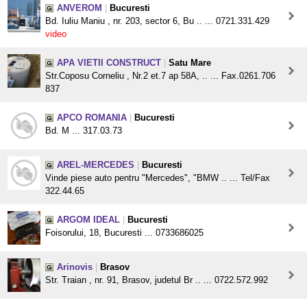
ANVEROM
|
Bucuresti
Bd. Iuliu Maniu , nr. 203, sector 6, Bu .. ... 0721.331.429
video
APA VIETII CONSTRUCT
|
Satu Mare
Str.Coposu Corneliu , Nr.2 et.7 ap 58A, .. ... Fax.0261.706
837
APCO ROMANIA
|
Bucuresti
Bd. M ... 317.03.73
AREL-MERCEDES
|
Bucuresti
Vinde piese auto pentru "Mercedes", "BMW .. ... Tel/Fax
322.44.65
ARGOM IDEAL
|
Bucuresti
Foisorului, 18, Bucuresti ... 0733686025
Arinovis
|
Brasov
Str. Traian , nr. 91, Brasov, judetul Br .. ... 0722.572.992