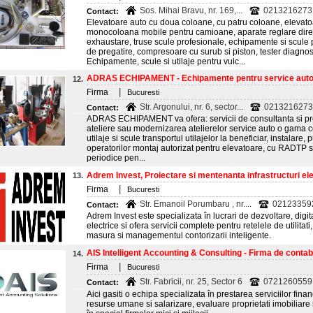
Sos. Mihai Bravu, nr. 169,...
0213216273
Contact:
Elevatoare auto cu doua coloane, cu patru coloane, elevatoa
monocoloana mobile pentru camioane, aparate reglare direct
exhaustare, truse scule profesionale, echipamente si scule
de pregatire, compresoare cu surub si piston, tester diagnos
Echipamente, scule si utilaje pentru vulc...
ADRAS ECHIPAMENT - Echipamente pentru service aut
12.
|
Firma
Bucuresti
Str. Argonului, nr. 6, sector...
0213216273
Contact:
ADRAS ECHIPAMENT va ofera: servicii de consultanta si pro
ateliere sau modernizarea atelierelor service auto o gama 
utilaje si scule transportul utilajelor la beneficiar, instalare,
operatorilor montaj autorizat pentru elevatoare, cu RADTP si
periodice pen...
Adrem Invest, Proiectare si mentenanta infrastructuri elec
13.
|
Firma
Bucuresti
Str. Emanoil Porumbaru , nr....
02123359
Contact:
Adrem Invest este specializata în lucrari de dezvoltare, digit
electrice si ofera servicii complete pentru retelele de utilitat
masura si managementul contorizarii inteligente.
AIS Intelligent Accounting & Consulting - Firma de contabil
14.
|
Firma
Bucuresti
Str. Fabricii, nr. 25, Sector 6
0721260559
Contact:
Aici gasiti o echipa specializata în prestarea serviciilor finan
resurse umane si salarizare, evaluare proprietati imobiliare 