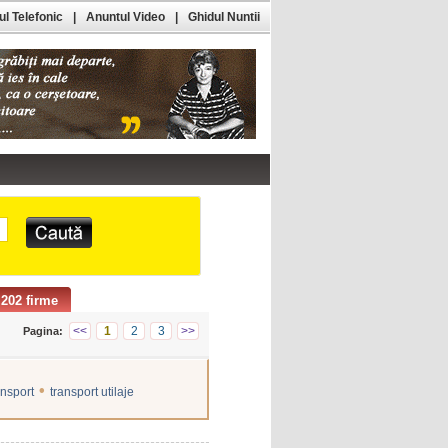
l Telefonic
|
Anuntul Video
|
Ghidul Nuntii
202 firme
<<
1
2
3
>>
Pagina:
•
ansport
transport utilaje