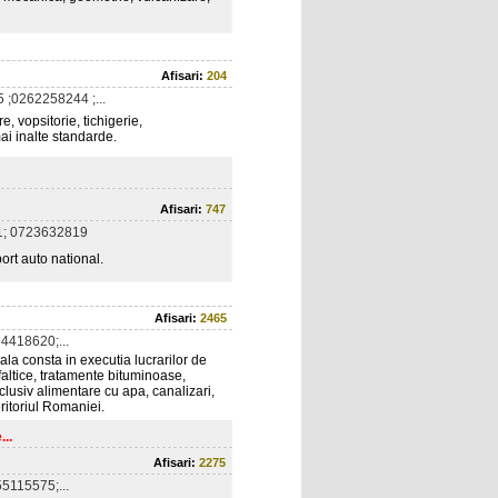
Afisari:
204
 ;0262258244 ;...
, vopsitorie, tichigerie,
mai inalte standarde.
Afisari:
747
; 0723632819
ort auto national.
Afisari:
2465
4418620;...
ala consta in executia lucrarilor de
sfaltice, tratamente bituminoase,
nclusiv alimentare cu apa, canalizari,
eritoriul Romaniei.
...
Afisari:
2275
5115575;...