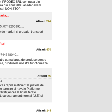
RION PRODEX SRL compusa din
utiera din anul 2008 asadar avem
 nostri NON STOP
rfa,...
Afisari:
274
; 0748200991;...
e de marfuri si grupaje, transport
fturi
Afisari:
670
744648040;...
tat o gama larga de produse pentru
abile, produsele noastre functioneaza
Afisari:
46
44
es rapid si eficient la pietele de
e terestre si navale Platforme
tati; Acces la liniile ferate
R, cu ecartament normal (U.E.)si
Afisari:
148