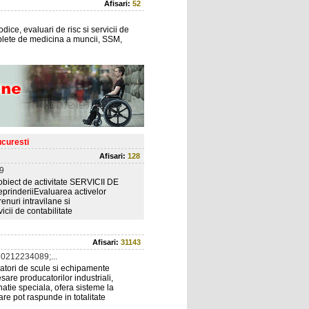
Afisari:
52
ice, evaluari de risc si servicii de
mplete de medicina a muncii, SSM,
ucuresti
Afisari:
128
9
ect de activitate SERVICII DE
inderiiEvaluarea activelor
nuri intravilane si
icii de contabilitate
Afisari:
31143
0212234089;...
catori de scule si echipamente
 producatorilor industriali,
inatie speciala, ofera sisteme la
re pot raspunde in totalitate