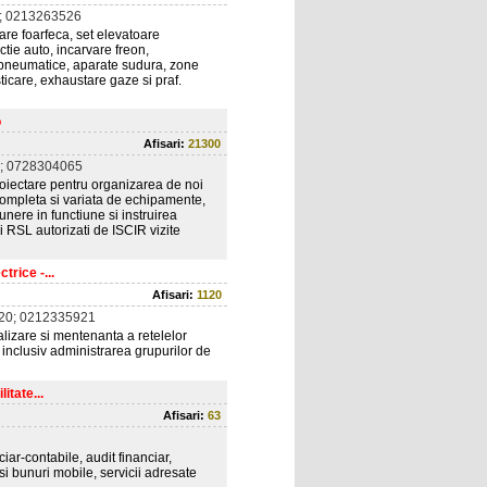
; 0213263526
re foarfeca, set elevatoare
ie auto, incarvare freon,
 pneumatice, aparate sudura, zone
ticare, exhaustare gaze si praf.
o
Afisari:
21300
; 0728304065
iectare pentru organizarea de noi
completa si variata de echipamente,
 punere in functiune si instruirea
 RSL autorizati de ISCIR vizite
trice -...
Afisari:
1120
20; 0212335921
alizare si mentenanta a retelelor
i, inclusiv administrarea grupurilor de
itate...
Afisari:
63
ciar-contabile, audit financiar,
si bunuri mobile, servicii adresate