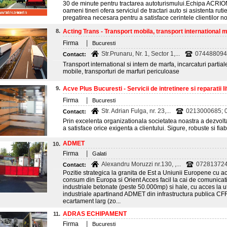
30 de minute pentru tractarea autoturismului.Echipa AC
oameni tineri ofera serviciul de tractari auto si asistenta r
pregatirea necesara pentru a satisface cerintele clientilor
8.
Acting Trans - Transport mobila, transport international ma
|
Firma
Bucuresti
Str.Prunaru, Nr. 1, Sector 1,...
0744880945
Contact:
Transport international si intern de marfa, incarcaturi partial
mobile, transporturi de marfuri periculoase
9.
Acve Plus Bucuresti - Servicii de intretinere si reparatii li
|
Firma
Bucuresti
Str. Adrian Fulga, nr. 23,...
0213000685; 0
Contact:
Prin excelenta organizationala societatea noastra a dezvol
a satisface orice exigenta a clientului. Sigure, robuste si fi
ADMET
10.
|
Firma
Galati
Alexandru Moruzzi nr.130, ,...
07281372
Contact:
Pozitie strategica la granita de Est a Uniunii Europene cu acc
consum din Europa si Orient Acces facil la cai de comunicati
industriale betonate (peste 50.000mp) si hale, cu acces la utili
industriale apartinand ADMET din infrastructura publica CF
ecartament larg (zo...
ADRAS ECHIPAMENT
11.
|
Firma
Bucuresti