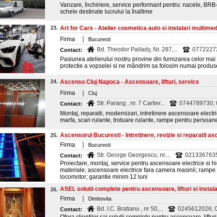
Vanzare, închiriere, service performant pentru: nacele, BRB-u
schele destinate lucrului la înaltime
23.
Art for Cars - Atelier cosmetica auto si instalari multimedi
|
Firma
Bucuresti
Bd. Theodor Pallady, Nr. 287,...
0772227
Contact:
Pasiunea atelierului nostru provine din furnizarea celor mai 
protectie a vopselei si ne mândrim sa folosim numai produse
24.
Ascenso Cluj Napoca - Ascensoare, lifturi, service
|
Firma
Cluj
Str. Parang , nr. 7 Cartier...
0744789730; 
Contact:
Montaj, reparatii, modernizari, intretinere ascensoare elect
marfa, scari rulante, trotuare rulante, rampe pentru persoa
Ascensorul Bucuresti - Intretinere, revizie si reparatii a
25.
|
Firma
Bucuresti
Str. George Georgescu, nr....
0213367635
Contact:
Proiectare, montaj, service pentru ascensoare electrice si 
materiale; ascensoare electrice fara camera masinii; ramp
locomotor; garantie minim 12 luni
ASEL solutii complete pentru ascensoare, lifturi si instalati
26.
|
Firma
Dimbovita
Bd. I.C. Bratianu , nr 50,...
0245612026; 
Contact: