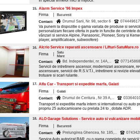
în special firmelor mici si mijlocii.
Alarm Service '96 Impex
15.
|
Firma
Bucuresti
Drumul Sarii, Nr. 98, sector 6
074449617
Contact:
Va punem la dispozitie o gama variata de produse si servicii
personalizam fiecare oferta in parte in functie de cerintel
vânzari si service Alpine, Panasonic, Pioneer, Sony si Ke
player, amplificatoare, subwoofere)
Alcrio Service reparatii ascensoare / Lifturi-SatuMare.ro
16.
Satu
|
Firma
Mare
Bd. Independentei, nr. 14A,...
0771458681
Contact:
Servicii de intretinere ascensor, modernizari ascesnoare, r
ascensoare, servicii de R.S.V.T.I., intretinere si revizie elevat
trotuare si scari rulante.
17.
Alfa Car - Transport si expeditie marfa, Galati
|
Firma
Galati
Drumul de Centura , Nr 39 A,...
0336401
Contact:
Transport si expeditie marfa intern si international cu auto p
propriu 25 autocamioane cu prelata 24 to , dotate ADR.
18.
ALO Garage Solutions - Service auto si vulcanizare mobil
|
Firma
Bucuresti
Prelungirea Ghencea, Nr. 185,...
074342
Contact:
Service Auto autorizat RAR, cu o gama completa de servicii