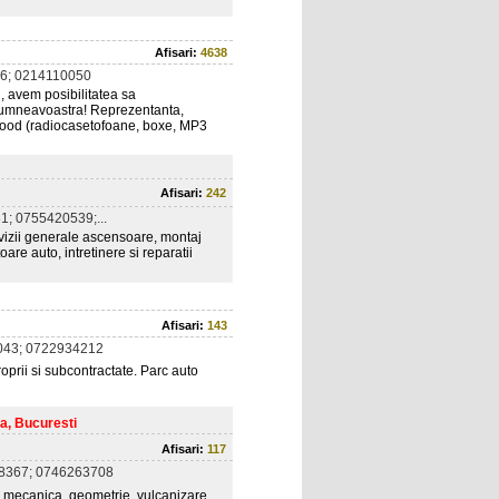
Afisari:
4638
6; 0214110050
, avem posibilitatea sa
e dumneavoastra! Reprezentanta,
nwood (radiocasetofoane, boxe, MP3
Afisari:
242
; 0755420539;...
evizii generale ascensoare, montaj
oare auto, intretinere si reparatii
Afisari:
143
043; 0722934212
roprii si subcontractate. Parc auto
a, Bucuresti
Afisari:
117
8367; 0746263708
: mecanica, geometrie, vulcanizare,