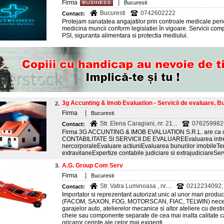
|
Firma
Bucuresti
Bucuresti
0742602222
Contact:
Protejam sanatatea angajatilor prin controale medicale period
medicina muncii conform legislatiei în vigoare. Servicii co
PSI, siguranta alimentara si protectia mediului.
3g Accunting & Imob Evaluation - Servicii de evaluare, B
2.
|
Firma
Bucuresti
Str. Elena Caragiani, nr. 21...
076259982
Contact:
Firma 3G ACCUNTING & IMOB EVALUATION S.R.L. are ca obi
CONTABILITATE SI SERVICII DE EVALUAREEvaluarea intrepr
nercorporaleEvaluare actiuniEvaluarea bunurilor imobileTere
extravilaneExpertize contabile judiciare si extrajudiciareServ
A.G. Group Com Serv
3.
|
Firma
Bucuresti
Str. Vatra Luminoasa , nr....
0212234092; 
Contact:
Importator si reprezentant autorizat unic al unor mari produ
(FACOM, SAXON, FOG, MOTORSCAN, FIAC, TELWIN) necesare
garajelor auto, atelierelor mecanice si altor ateliere cu dest
cheie sau componente separate de cea mai inalta calitate ca
oricaror cerinte ale celor mai exigenti...