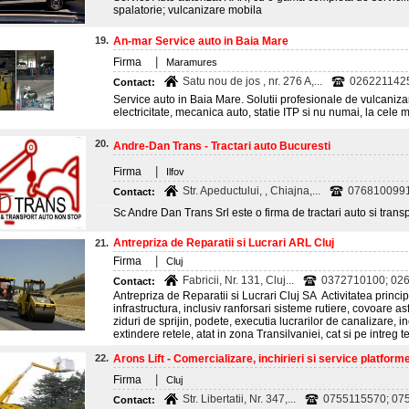
spalatorie; vulcanizare mobila
19.
An-mar Service auto in Baia Mare
|
Firma
Maramures
Satu nou de jos , nr. 276 A,...
0262211425
Contact:
Service auto in Baia Mare. Solutii profesionale de vulcanizare
electricitate, mecanica auto, statie ITP si nu numai, la cele 
20.
Andre-Dan Trans - Tractari auto Bucuresti
|
Firma
Ilfov
Str. Apeductului, , Chiajna,...
0768100991
Contact:
Sc Andre Dan Trans Srl este o firma de tractari auto si transp
Antrepriza de Reparatii si Lucrari ARL Cluj
21.
|
Firma
Cluj
Fabricii, Nr. 131, Cluj...
0372710100; 026
Contact:
Antrepriza de Reparatii si Lucrari Cluj SA Activitatea princip
infrastructura, inclusiv ranforsari sisteme rutiere, covoare a
ziduri de sprijin, podete, executia lucrarilor de canalizare, i
extindere retele, atat in zona Transilvaniei, cat si pe intreg t
22.
Arons Lift - Comercializare, inchirieri si service platforme
|
Firma
Cluj
Str. Libertatii, Nr. 347,...
0755115570; 075
Contact: