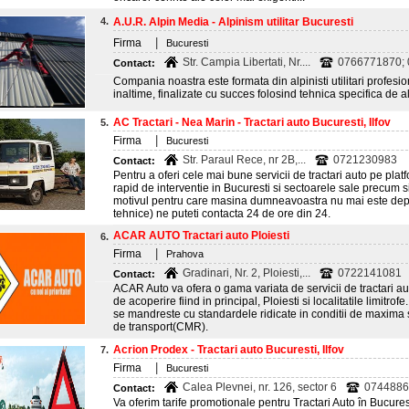
4.
A.U.R. Alpin Media - Alpinism utilitar Bucuresti
|
Firma
Bucuresti
Str. Campia Libertati, Nr....
0766771870;
Contact:
Compania noastra este formata din alpinisti utilitari profesioni
inaltime, finalizate cu succes folosind tehnica specifica de al
AC Tractari - Nea Marin - Tractari auto Bucuresti, Ilfov
5.
|
Firma
Bucuresti
Str. Paraul Rece, nr 2B,...
0721230983
Contact:
Pentru a oferi cele mai bune servicii de tractari auto pe pla
rapid de interventie in Bucuresti si sectoarele sale precum si 
motivul pentru care masina dumneavoastra nu mai este dep
tehnice) ne puteti contacta 24 de ore din 24.
ACAR AUTO Tractari auto Ploiesti
6.
|
Firma
Prahova
Gradinari, Nr. 2, Ploiesti,...
0722141081
Contact:
ACAR Auto va ofera o gama variata de servicii de tractari aut
de acoperire fiind in principal, Ploiesti si localitatile limi
se mandreste cu standardele ridicate in conditii de maxima 
de transport(CMR).
Acrion Prodex - Tractari auto Bucuresti, Ilfov
7.
|
Firma
Bucuresti
Calea Plevnei, nr. 126, sector 6
07448862
Contact:
Va oferim tarife promotionale pentru Tractari Auto în Bucuresti