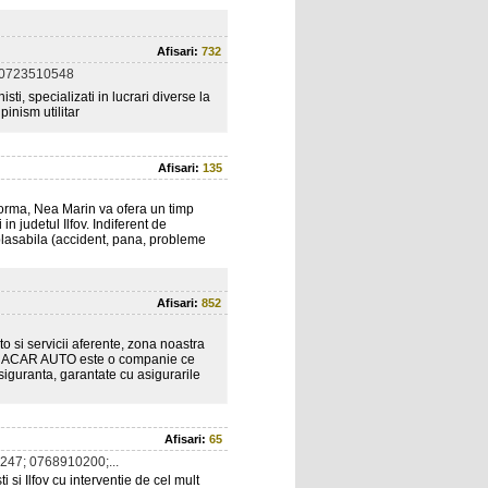
Afisari:
732
 0723510548
sti, specializati in lucrari diverse la
pinism utilitar
Afisari:
135
tforma, Nea Marin va ofera un timp
in judetul Ilfov. Indiferent de
lasabila (accident, pana, probleme
Afisari:
852
o si servicii aferente, zona noastra
trofe. ACAR AUTO este o companie ce
siguranta, garantate cu asigurarile
Afisari:
65
47; 0768910200;...
 si Ilfov cu interventie de cel mult