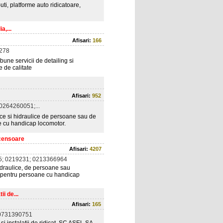
ti, platforme auto ridicatoare,
a,...
Afisari:
166
278
bune servicii de detailing si
 de calitate
Afisari:
952
0264260051;...
rice si hidraulice de persoane sau de
ne cu handicap locomotor.
scensoare
Afisari:
4207
; 0219231; 0213366964
hidraulice, de persoane sau
e pentru persoane cu handicap
i de...
Afisari:
165
0731390751