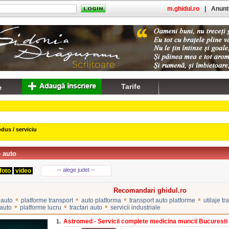
m.ghidul.ro
|
Anuntu
Tarife
dus / serviciu
 auto
-- alege judet --
foto
video
Recomandari ghidul.ro
•
•
•
•
 auto
platforme transport
auto platforma
transport auto platforme
utilaje tr
•
•
•
 auto
platforme lucru
tractari auto
servicii industriale
Astromed - Servicii complete medicina muncii Bucuresti
1.