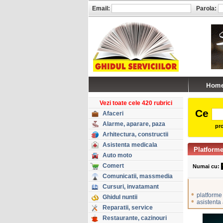
Email:
Parola:
Vezi toate cele 420 rubrici
Ce
Afaceri
Alarme, aparare, paza
pro
Arhitectura, constructii
Asistenta medicala
Platforme
Auto moto
Comert
Numai cu:
Comunicatii, massmedia
Cursuri, invatamant
•
platforme
Ghidul nuntii
•
asistenta
Reparatii, service
Restaurante, cazinouri