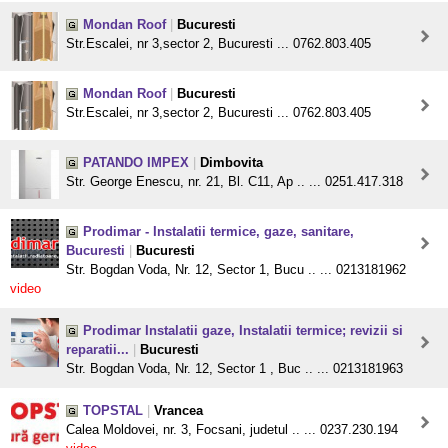
Mondan Roof
|
Bucuresti
Str.Escalei, nr 3,sector 2, Bucuresti ... 0762.803.405
Mondan Roof
|
Bucuresti
Str.Escalei, nr 3,sector 2, Bucuresti ... 0762.803.405
PATANDO IMPEX
|
Dimbovita
Str. George Enescu, nr. 21, Bl. C11, Ap .. ... 0251.417.318
Prodimar - Instalatii termice, gaze, sanitare,
Bucuresti
|
Bucuresti
Str. Bogdan Voda, Nr. 12, Sector 1, Bucu .. ... 0213181962
video
Prodimar Instalatii gaze, Instalatii termice; revizii si
reparatii...
|
Bucuresti
Str. Bogdan Voda, Nr. 12, Sector 1 , Buc .. ... 0213181963
TOPSTAL
|
Vrancea
Calea Moldovei, nr. 3, Focsani, judetul .. ... 0237.230.194