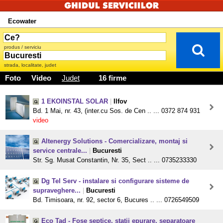
Ecowater
produs / serviciu
strada, localitate, judet
Foto
Video
Judet
16 firme
1 EKOINSTAL SOLAR
|
Ilfov
Bd. 1 Mai, nr. 43, (inter.cu Sos. de Cen .. ... 0372 874 931
video
Altenergy Solutions - Comercializare, montaj si
service centrale...
|
Bucuresti
Str. Sg. Musat Constantin, Nr. 35, Sect .. ... 0735233330
Dg Tel Serv - instalare si configurare sisteme de
supraveghere...
|
Bucuresti
Bd. Timisoara, nr. 92, sector 6, Bucures .. ... 0726549509
Eco Tad - Fose septice, statii epurare, separatoare