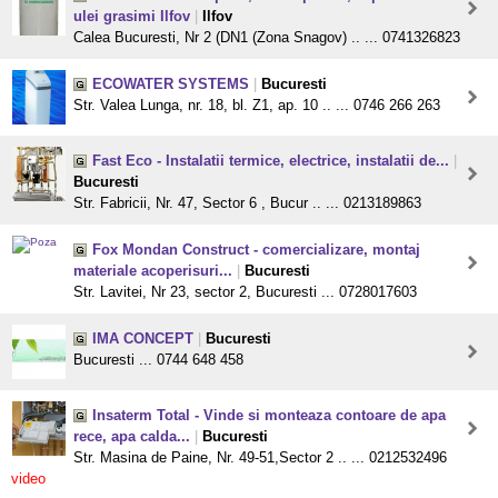
ulei grasimi Ilfov
|
Ilfov
Calea Bucuresti, Nr 2 (DN1 (Zona Snagov) .. ... 0741326823
ECOWATER SYSTEMS
|
Bucuresti
Str. Valea Lunga, nr. 18, bl. Z1, ap. 10 .. ... 0746 266 263
Fast Eco - Instalatii termice, electrice, instalatii de...
|
Bucuresti
Str. Fabricii, Nr. 47, Sector 6 , Bucur .. ... 0213189863
Fox Mondan Construct - comercializare, montaj
materiale acoperisuri...
|
Bucuresti
Str. Lavitei, Nr 23, sector 2, Bucuresti ... 0728017603
IMA CONCEPT
|
Bucuresti
Bucuresti ... 0744 648 458
Insaterm Total - Vinde si monteaza contoare de apa
rece, apa calda...
|
Bucuresti
Str. Masina de Paine, Nr. 49-51,Sector 2 .. ... 0212532496
video