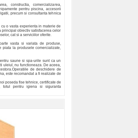
rea, constructia, comercializarea,
hipamente pentru piscina, accesorii
igatii, precum si consultanta tehnica
 cu o vasta experienta in materie de
 principal obiectiv satisfacerea celor
elor, cat si a serviciilor oferite.
oarte vasta si variata de produse,
 piata la produsele comercializate,
pentru saune si spa-urile sunt ca un
ati uleiul, nu functioneaza. De aceea,
acestora.Operatiile de deschidere de
rna, este recomandat a fi realizate de
i poseda fise tehnice, certificate de
, totul pentru igiena si siguranta