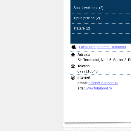
Spa si wellness (2)
Tipuri piscine (2)
Tratare (2)
Localizare pe harta Romaniei
Adresa
Str. Torentului, Nr. 1-5, Sector 2, 
Telefon
0727116540
Internet
email:
office@totalpool.ro
site:
www.totalpool.ro