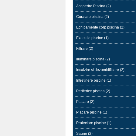
Acoperire Piscina (2)
Curatare piscina (2)
Echipamente corp piscina (2)
Executie piscine (1)
Filtrare (2)
Iluminare piscina (2)
Incalzire si dezumidificare (2)
Intretinere piscine (1)
Periferice piscina (2)
Placare (2)
Placare piscine (1)
Proiectare piscine (1)
Saune (2)