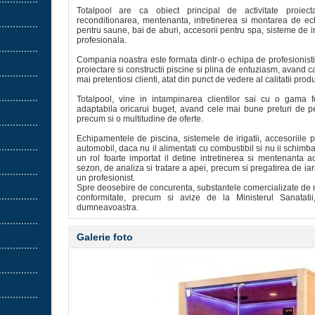
Totalpool are ca obiect principal de activitate proiecta
reconditionarea, mentenanta, intretinerea si montarea de ec
pentru saune, bai de aburi, accesorii pentru spa, sisteme de ir
profesionala.
Compania noastra este formata dintr-o echipa de profesionisti
proiectare si constructii piscine si plina de entuziasm, avand ca
mai pretentiosi clienti, atat din punct de vedere al calitatii produs
Totalpool, vine in intampinarea clientilor sai cu o gama f
adaptabila oricarui buget, avand cele mai bune preturi de pe
precum si o multitudine de oferte.
Echipamentele de piscina, sistemele de irigatii, accesoriile 
automobil, daca nu il alimentati cu combustibil si nu ii schimb
un rol foarte importat il detine intretinerea si mentenanta 
sezon, de analiza si tratare a apei, precum si pregatirea de ia
un profesionist.
Spre deosebire de concurenta, substantele comercializate de no
conformitate, precum si avize de la Ministerul Sanatatii
dumneavoastra.
Galerie foto