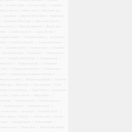
rii instalatii
|
Accesorii optionale
|
Accesorii
a
|
Accesorii tabla
|
Accesorii table
|
Acoperire
Adeziv placare
|
Adeziv sticla
|
Alimentare apa
|
Apa plata
|
Aplicare hidroizolatie
|
Aspersoare
|
Aspiratoare filtrare apa
|
Aspiratoare piscina
|
riera termica
|
Baza de tratament
|
Bazine apa
|
entare
|
Cabluri tractiune
|
Capac din otel
|
mpanie animale
|
Companii aeriene
|
Concentratie
aturii
|
Control la distanta
|
Costuri mentenanta
|
r
|
Curatare piscine
|
Curatare scari
|
Curatarea
|
Decoratiuni sticla
|
Deplasarea
|
Deplasarea in
ice
|
Detergent dezinfectant
|
Detergent praf
|
rofesionisti
|
Echipa medicala
|
Echipament
icurare
|
Echipamente electrice
|
Echipamente
nzari
|
Echipamente recuperare medicala
|
lemente acoperis
|
Elemente asamblare
|
Elemente
Filtre apa
|
Filtre nisip
|
Filtre presiune
|
Filtre
Gama de temperatura
|
Geam sticla
|
Generatoare
e color
|
Hartie vanzari
|
Hidroizolatie
|
ardoseala
|
Incalzire piscina
|
Incalzire piscine
|
|
Instalatii piscine
|
Intretinere mozaic
|
Jocuri active
|
Jocuri apa
|
Jocuri de lumini
|
Micro filtrare
|
Microni
|
Mod de viata
|
Module
l beton
|
Otel galvanizat
|
Otel inoxidabil
|
Pereti externi
|
Pereti sticla
|
Performante optime