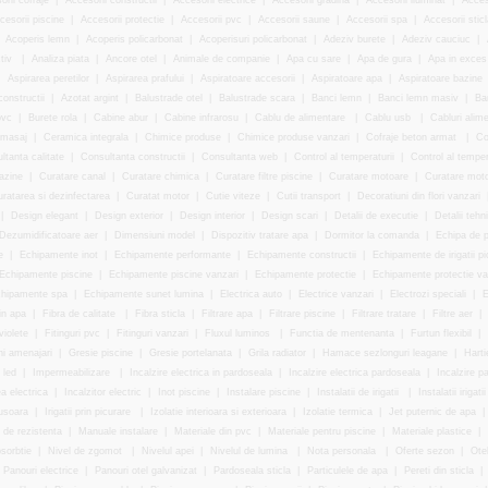
rii cofraje
|
Accesorii constructii
|
Accesorii electrice
|
Accesorii gradina
|
Accesorii iluminat
|
Acceso
cesorii piscine
|
Accesorii protectie
|
Accesorii pvc
|
Accesorii saune
|
Accesorii spa
|
Accesorii sticl
|
Acoperis lemn
|
Acoperis policarbonat
|
Acoperisuri policarbonat
|
Adeziv burete
|
Adeziv cauciuc
|
ctiv
|
Analiza piata
|
Ancore otel
|
Animale de companie
|
Apa cu sare
|
Apa de gura
|
Apa in exces
|
Aspirarea peretilor
|
Aspirarea prafului
|
Aspiratoare accesorii
|
Aspiratoare apa
|
Aspiratoare bazine
onstructii
|
Azotat argint
|
Balustrade otel
|
Balustrade scara
|
Banci lemn
|
Banci lemn masiv
|
Ba
pvc
|
Burete rola
|
Cabine abur
|
Cabine infrarosu
|
Cablu de alimentare
|
Cablu usb
|
Cabluri alim
omasaj
|
Ceramica integrala
|
Chimice produse
|
Chimice produse vanzari
|
Cofraje beton armat
|
Co
ltanta calitate
|
Consultanta constructii
|
Consultanta web
|
Control al temperaturii
|
Control al temper
azine
|
Curatare canal
|
Curatare chimica
|
Curatare filtre piscine
|
Curatare motoare
|
Curatare moto
ratarea si dezinfectarea
|
Curatat motor
|
Cutie viteze
|
Cutii transport
|
Decoratiuni din flori vanzari
|
Design elegant
|
Design exterior
|
Design interior
|
Design scari
|
Detalii de executie
|
Detalii tehn
Dezumidificatoare aer
|
Dimensiuni model
|
Dispozitiv tratare apa
|
Dormitor la comanda
|
Echipa de p
e
|
Echipamente inot
|
Echipamente performante
|
Echipamente constructii
|
Echipamente de irigatii p
Echipamente piscine
|
Echipamente piscine vanzari
|
Echipamente protectie
|
Echipamente protectie va
hipamente spa
|
Echipamente sunet lumina
|
Electrica auto
|
Electrice vanzari
|
Electrozi speciali
|
E
in apa
|
Fibra de calitate
|
Fibra sticla
|
Filtrare apa
|
Filtrare piscine
|
Filtrare tratare
|
Filtre aer
|
violete
|
Fitinguri pvc
|
Fitinguri vanzari
|
Fluxul luminos
|
Functia de mentenanta
|
Furtun flexibil
|
ni amenajari
|
Gresie piscine
|
Gresie portelanata
|
Grila radiator
|
Hamace sezlonguri leagane
|
Harti
 led
|
Impermeabilizare
|
Incalzire electrica in pardoseala
|
Incalzire electrica pardoseala
|
Incalzire p
ea electrica
|
Incalzitor electric
|
Inot piscine
|
Instalare piscine
|
Instalatii de irigatii
|
Instalatii irigatii
 usoara
|
Irigatii prin picurare
|
Izolatie interioara si exterioara
|
Izolatie termica
|
Jet puternic de apa
|
 de rezistenta
|
Manuale instalare
|
Materiale din pvc
|
Materiale pentru piscine
|
Materiale plastice
|
sorbtie
|
Nivel de zgomot
|
Nivelul apei
|
Nivelul de lumina
|
Nota personala
|
Oferte sezon
|
Ote
Panouri electrice
|
Panouri otel galvanizat
|
Pardoseala sticla
|
Particulele de apa
|
Pereti din sticla
|