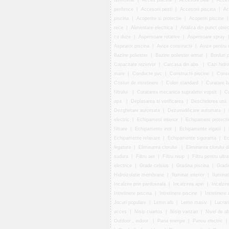
termostat
|
Acces piscina
|
Accesorii baie
|
Acceso
periferice
|
Accesorii pesti
|
Accesorii piscina
|
Ac
piscina
|
Acoperire si protectie
|
Acoperiri piscine
rece
|
Alimentare electrica
|
Analiza din punct obie
cu duze
|
Aspersoare rotative
|
Aspersoare spray
Aspirator piscina
|
Avize constructii
|
Avize pentru c
Bazine poliester
|
Bazine poliester armat
|
Borduri 
Capacitate rezervor
|
Carcasa din abs
|
Cazi hidr
mare
|
Conducte pvc
|
Constructii piscine
|
Consu
Costuri de intretinere
|
Culori standard
|
Curatare b
filtrului
|
Curatarea mecanica suprafetei vopsit
|
Cu
apa
|
Deplasarea si verificarea
|
Deschiderea usii
Dezghetare automata
|
Dezumidificare automata
|
electric
|
Echipament interior
|
Echipament protecti
filtrare
|
Echipamente inot
|
Echipamente irigatii
|
Echipamente relaxare
|
Echipamente siguranta
|
Ec
legatura
|
Eliminarea clorului
|
Eliminarea clorului d
sudura
|
Filtru aer
|
Filtru nisip
|
Filtru pentru ultra
electrice
|
Grade celsius
|
Gradina piscina
|
Gradi
Hidroizolatie membrane
|
Iluminat interior
|
Iluminat
Incalzire prin pardoseala
|
Incalzirea apei
|
Incalzir
Intretinere piscina
|
Intretinere piscine
|
Intretinere
Jocuri populare
|
Lemn alb
|
Lemn masiv
|
Lucrari
acces
|
Nisip cuartos
|
Nisip vanzari
|
Nivel de ab
Outdoor , indoor
|
Pana energie
|
Panou electric
|