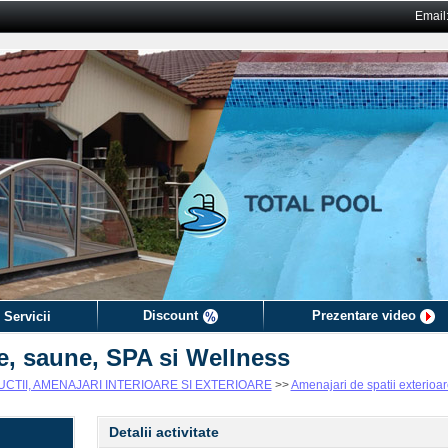
Email
Discount
Prezentare video
 Servicii
ne, saune, SPA si Wellness
TII, AMENAJARI INTERIOARE SI EXTERIOARE
>>
Amenajari de spatii exterioare
Detalii activitate