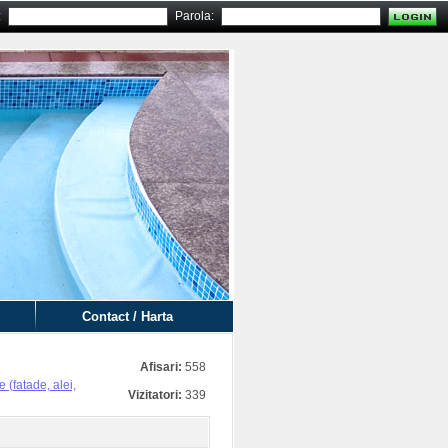
:
Parola:
Contact / Harta
Afisari:
558
 (fatade, alei,
Vizitatori:
339