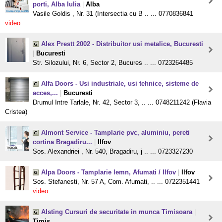
porti, Alba Iulia
|
Alba
Vasile Goldis , Nr. 31 (Intersectia cu B .. ... 0770836841
video
Alex Prestt 2002 - Distribuitor usi metalice, Bucuresti
|
Bucuresti
Str. Silozului, Nr. 6, Sector 2, Bucures .. ... 0723264485
Alfa Doors - Usi industriale, usi tehnice, sisteme de
acces,...
|
Bucuresti
Drumul Intre Tarlale, Nr. 42, Sector 3, .. ... 0748211242 (Flavia
Cristea)
Almont Service - Tamplarie pvc, aluminiu, pereti
cortina Bragadiru...
|
Ilfov
Sos. Alexandriei , Nr. 540, Bragadiru, j .. ... 0723327230
Alpa Doors - Tamplarie lemn, Afumati / Ilfov
|
Ilfov
Sos. Stefanesti, Nr. 57 A, Com. Afumati, .. ... 0722351441
video
Alsting Cursuri de securitate in munca Timisoara
|
Timis