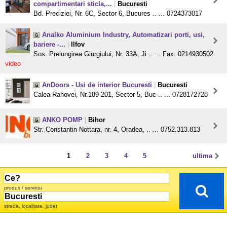
compartimentari sticla,...
|
Bucuresti
Bd. Preciziei, Nr. 6C, Sector 6, Bucures .. ... 0724373017
Analko Aluminium Industry, Automatizari porti, usi,
bariere -...
|
Ilfov
Sos. Prelungirea Giurgiului, Nr. 33A, Ji .. ... Fax: 0214930502
video
AnDoors - Usi de interior Bucuresti
|
Bucuresti
Calea Rahovei, Nr.189-201, Sector 5, Buc .. ... 0728172728
ANKO POMP
|
Bihor
Str. Constantin Nottara, nr. 4, Oradea, .. ... 0752.313.813
1
2
3
4
5
ultima
produs / serviciu
strada, localitate, judet