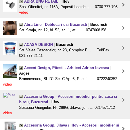
ABRA BNG RETAIL
|
Ilfov
Sos. Oltenitei, nr. 115A, Popesti-Leorde .. ... 0730.777.705
video
Abra Line - Deblocari usi Bucuresti
|
Bucuresti
Str. Straja, nr. 12, bl. 52, sc. 1, et. .. ... 0747068158
ACASA DESIGN
|
Bucuresti
Str. Valea Cascadelor, nr. 23, Complex E .. ... Tel/Fax
021.777.21.11
Accent Design, Pitesti - Arhitect Adrian Iovescu
|
Arges
Brancoveanu, Bl. D1 Sc. C Ap. 6, Pitesti .. ... 0722240352
video
Accesoria Group - Accesorii mobilier pentru casa si
birou, Bucuresti
|
Ilfov
Soseaua Giurgiului, Nr. 288G, Jilava, ju .. ... 0214571712
video
Accesoria Group, Jilava / Ilfov - Accesorii mobilier si