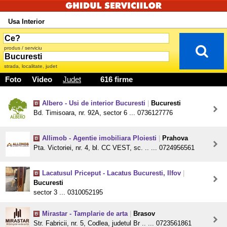
Usa Interior
produs / serviciu
strada, localitate, judet
Foto
Video
Judet
616 firme
Albero - Usi de interior Bucuresti
|
Bucuresti
Bd. Timisoara, nr. 92A, sector 6 ... 0736127776
Allimob - Agentie imobiliara Ploiesti
|
Prahova
Pta. Victoriei, nr. 4, bl. CC VEST, sc. .. ... 0724956561
Lacatusul Priceput - Lacatus Bucuresti, Ilfov
|
Bucuresti
sector 3 ... 0310052195
Mirastar - Tamplarie de arta
|
Brasov
Str. Fabricii, nr. 5, Codlea, judetul Br .. ... 0723561861