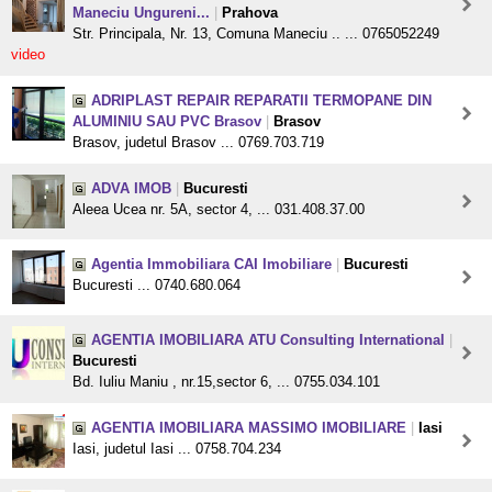
Maneciu Ungureni...
|
Prahova
Str. Principala, Nr. 13, Comuna Maneciu .. ... 0765052249
video
ADRIPLAST REPAIR REPARATII TERMOPANE DIN
ALUMINIU SAU PVC Brasov
|
Brasov
Brasov, judetul Brasov ... 0769.703.719
ADVA IMOB
|
Bucuresti
Aleea Ucea nr. 5A, sector 4, ... 031.408.37.00
Agentia Immobiliara CAI Imobiliare
|
Bucuresti
Bucuresti ... 0740.680.064
AGENTIA IMOBILIARA ATU Consulting International
|
Bucuresti
Bd. Iuliu Maniu , nr.15,sector 6, ... 0755.034.101
AGENTIA IMOBILIARA MASSIMO IMOBILIARE
|
Iasi
Iasi, judetul Iasi ... 0758.704.234