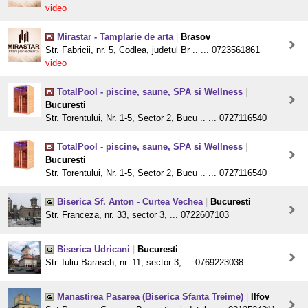
video
Mirastar - Tamplarie de arta
|
Brasov
Str. Fabricii, nr. 5, Codlea, judetul Br .. ... 0723561861
video
TotalPool - piscine, saune, SPA si Wellness
|
Bucuresti
Str. Torentului, Nr. 1-5, Sector 2, Bucu .. ... 0727116540
TotalPool - piscine, saune, SPA si Wellness
|
Bucuresti
Str. Torentului, Nr. 1-5, Sector 2, Bucu .. ... 0727116540
Biserica Sf. Anton - Curtea Vechea
|
Bucuresti
Str. Franceza, nr. 33, sector 3, ... 0722607103
Biserica Udricani
|
Bucuresti
Str. Iuliu Barasch, nr. 11, sector 3, ... 0769223038
Manastirea Pasarea (Biserica Sfanta Treime)
|
Ilfov