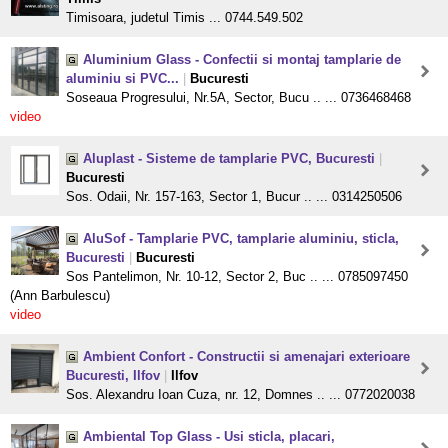
Timisoara, judetul Timis ... 0744.549.502
Aluminium Glass - Confectii si montaj tamplarie de
aluminiu si PVC...
|
Bucuresti
Soseaua Progresului, Nr.5A, Sector, Bucu .. ... 0736468468
video
Aluplast - Sisteme de tamplarie PVC, Bucuresti
|
Bucuresti
Sos. Odaii, Nr. 157-163, Sector 1, Bucur .. ... 0314250506
AluSof - Tamplarie PVC, tamplarie aluminiu, sticla,
Bucuresti
|
Bucuresti
Sos Pantelimon, Nr. 10-12, Sector 2, Buc .. ... 0785097450
(Ann Barbulescu)
video
Ambient Confort - Constructii si amenajari exterioare
Bucuresti, Ilfov
|
Ilfov
Sos. Alexandru Ioan Cuza, nr. 12, Domnes .. ... 0772020038
Ambiental Top Glass - Usi sticla, placari,