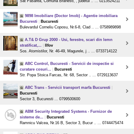
Sat Pasarea, Comuna Branesti, , judetul .. ... 0213524211
9898 Imobiliare (Doctor Imob) - Agentie imobiliara
Bucuresti
|
Bucuresti
Bulevardul Corneliu Coposu, Nr.6-8, Clad .. ... 0758989898
A.T& D Grup 2000 - Usi, ferestre, scari din lemn
stratificat,...
|
Ilfov
Sos. Atomistilor, Nr. 46-49, Magurele, j .. ... 0733714122
ABC Control, Bucuresti - Servicii de inspectie si
curatare cosuri...
|
Bucuresti
Str. Popa Stoica Farcas, Nr. 68, Sector .. ... 0729113637
ABC Trans - Servicii transport marfa Bucuresti
|
Bucuresti
Sector 3, Bucuresti ... 0799500600
ABM Security Integrated Systems - Furnizor de
sisteme de...
|
Bucuresti
Ramnicu Valcea, Nr.16 B, Sector 3, Bucur .. ... 0744475474