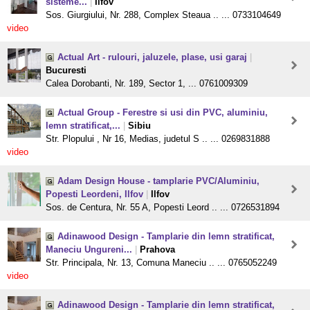
sisteme...
|
Ilfov
Sos. Giurgiului, Nr. 288, Complex Steaua .. ... 0733104649
video
Actual Art - rulouri, jaluzele, plase, usi garaj
|
Bucuresti
Calea Dorobanti, Nr. 189, Sector 1, ... 0761009309
Actual Group - Ferestre si usi din PVC, aluminiu,
lemn stratificat,...
|
Sibiu
Str. Plopului , Nr 16, Medias, judetul S .. ... 0269831888
video
Adam Design House - tamplarie PVC/Aluminiu,
Popesti Leordeni, Ilfov
|
Ilfov
Sos. de Centura, Nr. 55 A, Popesti Leord .. ... 0726531894
Adinawood Design - Tamplarie din lemn stratificat,
Maneciu Ungureni...
|
Prahova
Str. Principala, Nr. 13, Comuna Maneciu .. ... 0765052249
video
Adinawood Design - Tamplarie din lemn stratificat,