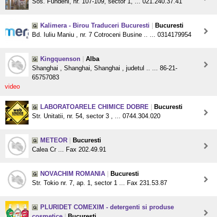
Sos. Fundeni, nr. 107-109, sector 1, ... 021.240.37.41
Kalimera - Birou Traduceri Bucuresti
|
Bucuresti
Bd. Iuliu Maniu , nr. 7 Cotroceni Busine .. ... 0314179954
Kingquenson
|
Alba
Shanghai , Shanghai, Shanghai , judetul .. ... 86-21-
65757083
video
LABORATOARELE CHIMICE DOBRE
|
Bucuresti
Str. Unitatii, nr. 54, sector 3 , ... 0744.304.020
METEOR
|
Bucuresti
Calea Cr ... Fax 202.49.91
NOVACHIM ROMANIA
|
Bucuresti
Str. Tokio nr. 7, ap. 1, sector 1 ... Fax 231.53.87
PLURIDET COMEXIM - detergenti si produse
cosmetice
|
Bucuresti