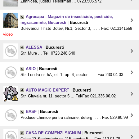
Zimnicea, judetul Teleorman ... 0723.505.572
Agrocapa - Magazin de insecticide, pesticide,
ingrasaminte, Bucuresti
|
Bucuresti
Bulevardul Hristo Botev, Nr.1, Sector 3, .. ... Fax: 0213141669
video
ALESSA
|
Bucuresti
Str. Mure ... Tel. 0723.248.640
ASIO
|
Bucuresti
Str. Londra nr. 5A, et. 1, ap. 4, sector .. ... Fax 230.04.33
AUTO MAGIC EXPERT
|
Bucuresti
Str. Giuvala nr. 11, sector 5 ... Tel/Fax 021.335.96.02
BASF
|
Bucuresti
Produse chimice pentru rafinarie, deterg .. ... Fax 529.90.99
CASA DE COMENZI SIGNUM
|
Bucuresti
Calea 13 Septembrie nr. 115, sector 5 ... Fax 412.01.78