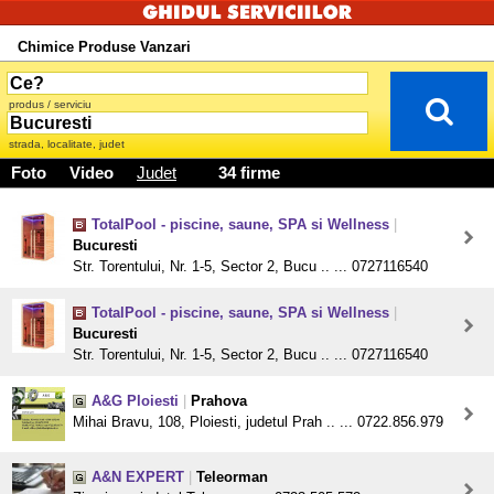
Chimice Produse Vanzari
produs / serviciu
strada, localitate, judet
Foto
Video
Judet
34 firme
TotalPool - piscine, saune, SPA si Wellness
|
Bucuresti
Str. Torentului, Nr. 1-5, Sector 2, Bucu .. ... 0727116540
TotalPool - piscine, saune, SPA si Wellness
|
Bucuresti
Str. Torentului, Nr. 1-5, Sector 2, Bucu .. ... 0727116540
A&G Ploiesti
|
Prahova
Mihai Bravu, 108, Ploiesti, judetul Prah .. ... 0722.856.979
A&N EXPERT
|
Teleorman