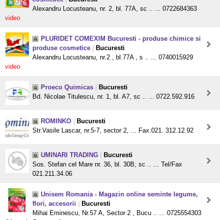
Alexandru Locusteanu, nr. 2, bl. 77A, sc .. ... 0722684363
video
PLURIDET COMEXIM Bucuresti - produse chimice si
produse cosmetice
|
Bucuresti
Alexandru Locusteanu, nr.2 , bl.77A , s .. ... 0740015929
video
Proeco Quimicas
|
Bucuresti
Bd. Nicolae Titulescu, nr. 1, bl. A7, sc .. ... 0722.592.916
ROMINKO
|
Bucuresti
Str.Vasile Lascar, nr.5-7, sector 2, ... Fax.021. 312.12.92
UMINARI TRADING
|
Bucuresti
Sos. Stefan cel Mare nr. 36, bl. 30B, sc .. ... Tel/Fax
021.211.34.06
Unisem Romania - Magazin online seminte legume,
flori, accesorii
|
Bucuresti
Mihai Eminescu, Nr.57 A, Sector 2 , Bucu .. ... 0725554303