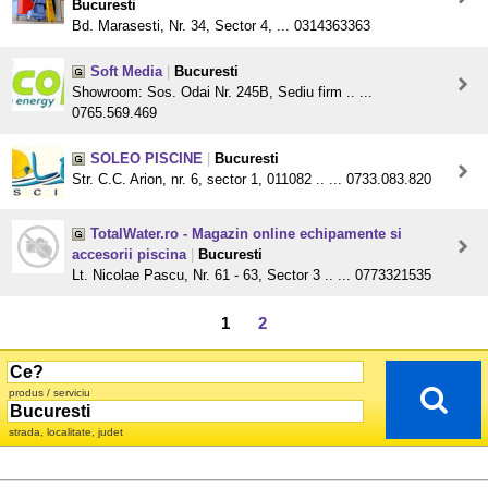
Bucuresti
Bd. Marasesti, Nr. 34, Sector 4, ... 0314363363
Soft Media
|
Bucuresti
Showroom: Sos. Odai Nr. 245B, Sediu firm .. ...
0765.569.469
SOLEO PISCINE
|
Bucuresti
Str. C.C. Arion, nr. 6, sector 1, 011082 .. ... 0733.083.820
TotalWater.ro - Magazin online echipamente si
accesorii piscina
|
Bucuresti
Lt. Nicolae Pascu, Nr. 61 - 63, Sector 3 .. ... 0773321535
1
2
produs / serviciu
strada, localitate, judet