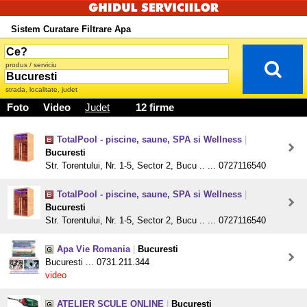
Sistem Curatare Filtrare Apa
produs / serviciu
strada, localitate, judet
Foto
Video
Judet
12 firme
TotalPool - piscine, saune, SPA si Wellness
|
Bucuresti
Str. Torentului, Nr. 1-5, Sector 2, Bucu .. ... 0727116540
TotalPool - piscine, saune, SPA si Wellness
|
Bucuresti
Str. Torentului, Nr. 1-5, Sector 2, Bucu .. ... 0727116540
Apa Vie Romania
|
Bucuresti
Bucuresti ... 0731.211.344
video
ATELIER SCULE ONLINE
|
Bucuresti