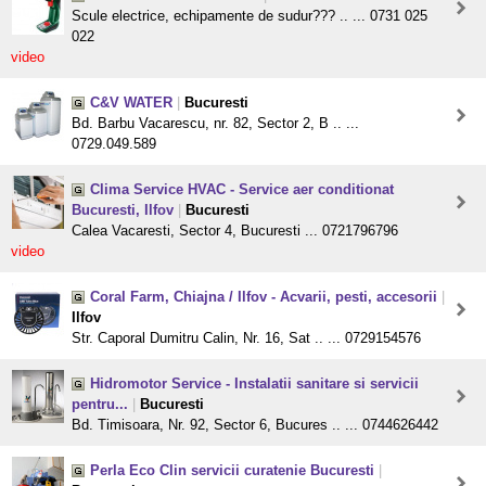
Scule electrice, echipamente de sudur??? .. ... 0731 025
022
video
C&V WATER
|
Bucuresti
Bd. Barbu Vacarescu, nr. 82, Sector 2, B .. ...
0729.049.589
Clima Service HVAC - Service aer conditionat
Bucuresti, Ilfov
|
Bucuresti
Calea Vacaresti, Sector 4, Bucuresti ... 0721796796
video
Coral Farm, Chiajna / Ilfov - Acvarii, pesti, accesorii
|
Ilfov
Str. Caporal Dumitru Calin, Nr. 16, Sat .. ... 0729154576
Hidromotor Service - Instalatii sanitare si servicii
pentru...
|
Bucuresti
Bd. Timisoara, Nr. 92, Sector 6, Bucures .. ... 0744626442
Perla Eco Clin servicii curatenie Bucuresti
|