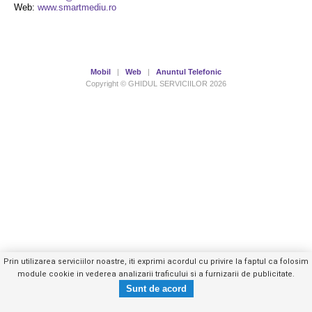
Web:
www.smartmediu.ro
Mobil
|
Web
|
Anuntul Telefonic
Copyright © GHIDUL SERVICIILOR 2026
Prin utilizarea serviciilor noastre, iti exprimi acordul cu privire la faptul ca folosim
module cookie in vederea analizarii traficului si a furnizarii de publicitate.
0737313XXX
Trimite mesaj privat
- vezi telefon -