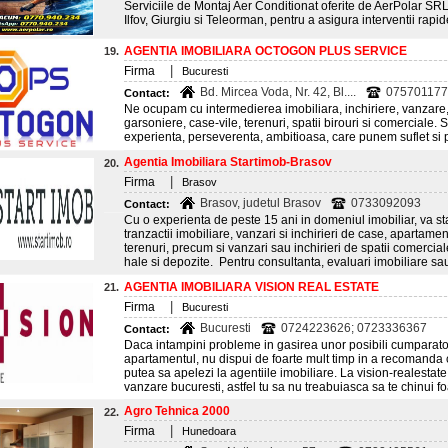
Serviciile de Montaj Aer Conditionat oferite de AerPolar SRL
Ilfov, Giurgiu si Teleorman, pentru a asigura interventii rapide
AGENTIA IMOBILIARA OCTOGON PLUS SERVICE
19.
|
Firma
Bucuresti
Bd. Mircea Voda, Nr. 42, Bl....
0757011774
Contact:
Ne ocupam cu intermedierea imobiliara, inchiriere, vanzar
garsoniere, case-vile, terenuri, spatii birouri si comerciale.
experienta, perseverenta, ambitioasa, care punem suflet si
Agentia Imobiliara Startimob-Brasov
20.
|
Firma
Brasov
Brasov, judetul Brasov
0733092093
Contact:
Cu o experienta de peste 15 ani in domeniul imobiliar, va s
tranzactii imobiliare, vanzari si inchirieri de case, apartament
terenuri, precum si vanzari sau inchirieri de spatii comerciale
hale si depozite. Pentru consultanta, evaluari imobiliare sau
AGENTIA IMOBILIARA VISION REAL ESTATE
21.
|
Firma
Bucuresti
Bucuresti
0724223626; 0723336367
Contact:
Daca intampini probleme in gasirea unor posibili cumparator
apartamentul, nu dispui de foarte mult timp in a recomanda c
putea sa apelezi la agentiile imobiliare. La vision-realesta
vanzare bucuresti, astfel tu sa nu treabuiasca sa te chinui fo
Agro Tehnica 2000
22.
|
Firma
Hunedoara