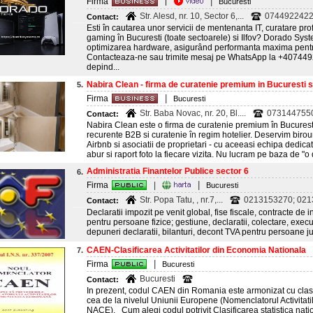
|
Firma
|
Bucuresti
Str. Alesd, nr. 10, Sector 6,...
074492242
Contact:
Esti în cautarea unor servicii de mentenanta IT, curatare pro
gaming în Bucuresti (toate sectoarele) si Ilfov? Dorado Syst
optimizarea hardware, asigurând performanta maxima pentr
Contacteaza-ne sau trimite mesaj pe WhatsApp la +4074492
depind...
Nabira Clean - firma de curatenie premium in Bucuresti si
5.
|
Firma
Bucuresti
Str. Baba Novac, nr. 20, Bl....
073144755
Contact:
Nabira Clean este o firma de curatenie premium în Bucuresti 
recurente B2B si curatenie în regim hotelier. Deservim birour
Airbnb si asociatii de proprietari - cu aceeasi echipa dedic
abur si raport foto la fiecare vizita. Nu lucram pe baza de "o 
Administratia Finantelor Publice sector 6
6.
|
Firma
|
Bucuresti
Str. Popa Tatu, , nr.7,...
0213153270; 021
Contact:
Declaratii impozit pe venit global, fise fiscale, contracte de in
pentru persoane fizice; gestiune, declaratii, colectare, executa
depuneri declaratii, bilanturi, decont TVA pentru persoane ju
CAEN-Clasificarea Activitatilor din Economia Nationala
7.
|
Firma
Bucuresti
Bucuresti
Contact:
In prezent, codul CAEN din Romania este armonizat cu clasif
cea de la nivelul Uniunii Europene (Nomenclatorul Activita
NACE). Cum alegi codul potrivit Clasificarea statistica natio