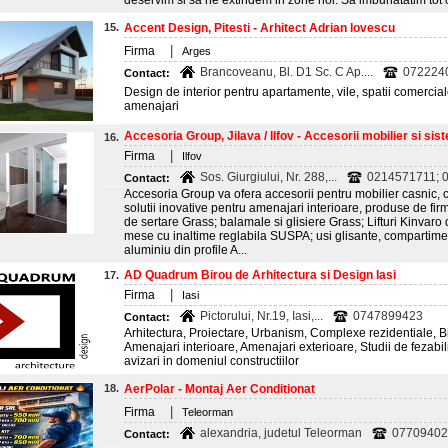
deservim si sa ne extindem in zone noi. Sa imbunatatim tot
15.
Accent Design, Pitesti - Arhitect Adrian Iovescu
|
Firma
Arges
Brancoveanu, Bl. D1 Sc. C Ap....
072224
Contact:
Design de interior pentru apartamente, vile, spatii comercial
amenajari
Accesoria Group, Jilava / Ilfov - Accesorii mobilier si sist
16.
|
Firma
Ilfov
Sos. Giurgiului, Nr. 288,...
0214571711; 0
Contact:
Accesoria Group va ofera accesorii pentru mobilier casnic, 
solutii inovative pentru amenajari interioare, produse de f
de sertare Grass; balamale si glisiere Grass; Lifturi Kinvaro
mese cu inaltime reglabila SUSPA; usi glisante, compartimen
aluminiu din profile A...
AD Quadrum Birou de Arhitectura si Design Iasi
17.
|
Firma
Iasi
Pictorului, Nr.19, Iasi,...
0747899423
Contact:
Arhitectura, Proiectare, Urbanism, Complexe rezidentiale, Bir
Amenajari interioare, Amenajari exterioare, Studii de fezabilit
avizari in domeniul constructiilor
18.
AerPolar - Montaj Aer Conditionat
|
Firma
Teleorman
alexandria, judetul Teleorman
07709402
Contact: