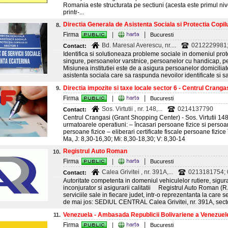
Romania este structurata pe sectiuni (acesta este primul nivel 
printr-...
Directia Generala de Asistenta Sociala si Protectia Copilulu
8.
|
Firma
|
Bucuresti
Bd. Maresal Averescu, nr....
0212229981;
Contact:
Identifica si solutioneaza probleme sociale in domeniul protec
singure, persoanelor varstnice, persoanelor cu handicap, 
Misiunea institutiei este de a asigura persoanelor domicilia
asistenta sociala care sa raspunda nevoilor identificate si sa
Directia impozite si taxe locale sector 6 - Centrul Crangas
9.
|
Firma
|
Bucuresti
Sos. Virtutii , nr. 148,...
0214137790
Contact:
Centrul Crangasi (Grant Shopping Center) - Sos. Virtutii 14
urmatoarele operatiuni: – încasari persoane fizice si perso
persoane fizice – eliberari certificate fiscale persoane fizic
Ma, J: 8,30-16,30; Mi: 8,30-18,30; V: 8,30-14
Registrul Auto Roman
10.
|
Firma
|
Bucuresti
Calea Grivitei , nr. 391A,...
0213181754; 
Contact:
Autoritate competenta in domeniul vehiculelor rutiere, siguran
inconjurator si asigurarii calitatii Registrul Auto Roman (R.
serviciile sale in fiecare judet, intr-o reprezentanta la care
de mai jos: SEDIUL CENTRAL Calea Grivitei, nr. 391A, sector
Venezuela - Ambasada Republicii Bolivariene a Venezuel
11.
|
Firma
|
Bucuresti