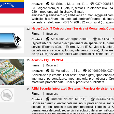
Str. Grigore Mora, , nr. 11,...
0374908812; 
Contact:
Str. Grigore Mora, nr. 11, etaj 2, sector 1 Telefoane: +04 3
930 – probleme administrative E-mail:
embavero@embavero.ro; embavenez.rumania@gmail.com
Website : http://rumania.embajada.gob.ve/ Program de lucru:
consulara Telefoane: +40 374 908 812 – consulat (lb. spanio
HyperCubic IT Outsourcing - Service si Mentenanta Comp
12.
|
Firma
Bucuresti
Str. Maior Gheorghe Sontu,...
07412310
Contact:
HyperCubic reuneste o echipa tanara de specialisti IT, oferi
servicii IT pentru afaceri: Externalizare IT, Service si Menten
calculatoare, service laptopuri, interventii on-site), Softwar
de tip CRM, dezvoltare solutii web) precum si Distributie H
4culori - EQUUS COM
13.
|
Firma
Bucuresti
Str. Vulturilor, nr. 31,...
0749660660; 037
Contact:
Servicii de dtp-creatie, tipar offset, tipar digital, tipar lenticu
imprimare, personalizare, import material promotionale. Crea
materiale promotionale. Tipar si productie publicitara
ABM Security Integrated Systems - Furnizor de sisteme d
14.
|
Firma
Bucuresti
Ramnicu Valcea, Nr.16 B,...
0744475474
Contact:
Dorim sa oferim clientilor cele mai noi si profesioniste solut
securitate, prin care sa le castigam respectul si fidelitatea.
permanenta de produse, servicii si solutii utile si semnificat