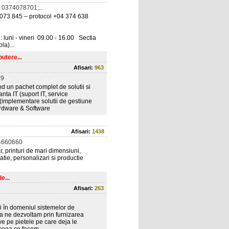
0374078701;...
74 073 845 – protocol +04 374 638
 luni - vineri 09.00 - 16.00 Sectia
la)...
utere...
Afisari:
963
79
nd un pachet complet de solutii si
anta IT (suport IT, service
e (implementare solutii de gestiune
ardware & Software
Afisari:
1438
4660660
lar, printuri de mari dimensiuni,
tie, personalizari si productie
e...
Afisari:
263
ii în domeniul sistemelor de
 Sa ne dezvoltam prin furnizarea
ive pe pietele pe care deja le