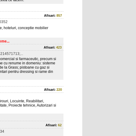
 ceea ce facem.
Afisari:
857
0352
e, hoteluri, conceptie mobilier
eme...
Afisari:
423
214571713;...
comercial si farmaceutic, precum si
irme cu renume in domeniu: sisteme
 de la Grass; pistoane cu gaz si
tari pentru dressing si rame din
Afisari:
220
ouri, Locuinte, Reabilitari,
ate, Proiecte tehnice, Autorizari si
Afisari:
62
34