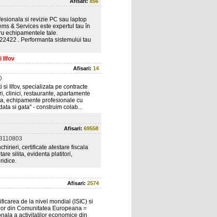
Afisari:
856
2
fesionala si revizie PC sau laptop
ems & Services este expertul tau în
u echipamentele tale.
2422 . Performanta sistemului tau
 Ilfov
Afisari:
14
0
si Ilfov, specializata pe contracte
i, clinici, restaurante, apartamente
ata, echipamente profesionale cu
data si gata" - construim colab...
Afisari:
69558
3110803
chirieri, certificate atestare fiscala
re silita, evidenta platitori,
ridice.
Afisari:
2574
icarea de la nivel mondial (ISIC) si
tilor din Comunitatea Europeana =
nala a activitatilor economice din