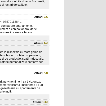
 sunt disponibile doar in Bucuresti,
 si lucrari de calitate.
Afisari:
322
; 0757011884;...
e, cumparare apartamente,
 Suntem o echipa tanara, dar cu
 pasiune in ceea ce facem.
Afisari:
148
tam la dispozitie cu toata gama de
e si birouri, hoteluri si pensiuni,
 si de productie, spatii industriale,
 oferte personalizate conform ceri...
Afisari:
423
i, nu vine nimeni sa-ti vizioneze
omercializarea, inchirierea lui, ai
te gasesti aria cu apartamente de
arte mult.
Afisari:
1568