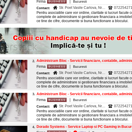
|
Firma
Bucuresti
Str. Poet Vasile Carlova, Nr....
07225427
Contact:
Pentru asociatiile care vor ordine, claritate si lucruri facute 
complete de administrare si gestionare financiara a imobile
ce tine de cifre, documente si buna functionare a blocului.
Administram Bloc - Servicii financiare, contabile, administ
2.
|
Firma
Bucuresti
Str. Poet Vasile Carlova, Nr....
07225427
Contact:
Pentru asociatiile care vor ordine, claritate si lucruri facute 
complete de administrare si gestionare financiara a imobile
ce tine de cifre, documente si buna functionare a blocului.
Administram Bloc - Servicii financiare, contabile, administ
3.
|
Firma
Bucuresti
Str. Poet Vasile Carlova, Nr....
07225427
Contact:
Pentru asociatiile care vor ordine, claritate si lucruri facute 
complete de administrare si gestionare financiara a imobile
ce tine de cifre, documente si buna functionare a blocului.
Dorado Systems - Service Laptop si PC Gaming in Bucures
4.