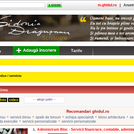
m.ghidul.ro
|
Anuntu
Tarife
dus / serviciu
irou
-- alege judet --
foto
video
Recomandari ghidul.ro
•
•
•
•
•
irou
servicii birou
spatii de birouri
echipa specialisti
birou arhitectura
se
•
•
ta executie
servicii personalizate
servicii personalizate
Administram Bloc - Servicii financiare, contabile, administ
1.