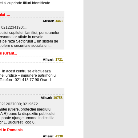
si cuprinde titluri identificate
i -...
Afisari:
3443
 0212234190;...
tiei copilului, familiei, persoanelor
persoanelor aflate in nevoie
te pe raza Sectorului 1 un sistem de
 ofere o securitate sociala un...
i (Grant...
Afisari:
1721
8 În acest centru se efectueaza
ane juridice – impunere patrimoniu
e Telefon : 021.413.77.90 Orar: L,
Afisari:
10758
0212027000; 0219672
tei rutiere, protectiei mediului
A.R) pune la dispozitie publicului
 se poate ajunge urmand indicatiile
 1, Bucuresti, cod 0...
ei in Romania
Afisari:
4330