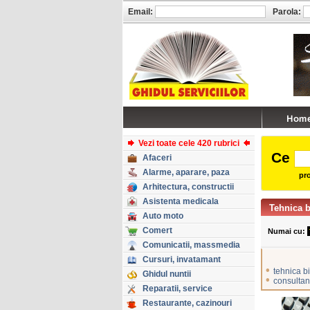
Email:
Parola:
Vezi toate cele 420 rubrici
Ce
Afaceri
Alarme, aparare, paza
pro
Arhitectura, constructii
Asistenta medicala
Tehnica b
Auto moto
Comert
Numai cu:
Comunicatii, massmedia
Cursuri, invatamant
•
tehnica b
Ghidul nuntii
•
consultan
Reparatii, service
Restaurante, cazinouri