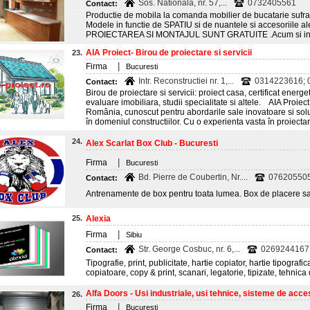
Sos. Nationala, nr. 57,...
0732405561
Contact:
Productie de mobila la comanda mobilier de bucatarie sufrag
Modele in functie de SPATIU si de nuantele si accesoriile
PROIECTAREA SI MONTAJUL SUNT GRATUITE .Acum si in R
AIA Proiect- Birou de proiectare si servicii
23.
|
Firma
Bucuresti
Intr. Reconstructiei nr. 1,...
0314223616; 
Contact:
Birou de proiectare si servicii: proiect casa, certificat energet
evaluare imobiliara, studii specialitate si altele. AIA Proiect
România, cunoscut pentru abordarile sale inovatoare si solut
în domeniul constructiilor. Cu o experienta vasta în proiecta
24.
Alex Scarlat Box Club - Bucuresti
|
Firma
Bucuresti
Bd. Pierre de Coubertin, Nr....
07620550
Contact:
Antrenamente de box pentru toata lumea. Box de placere s
25.
Alexia
|
Firma
Sibiu
Str. George Cosbuc, nr. 6,...
0269244167
Contact:
Tipografie, print, publicitate, hartie copiator, hartie tipograf
copiatoare, copy & print, scanari, legatorie, tipizate, tehnica
Alfa Doors - Usi industriale, usi tehnice, sisteme de acces,
26.
|
Firma
Bucuresti