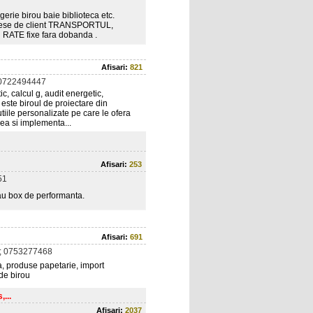
erie birou baie biblioteca etc.
 alese de client TRANSPORTUL,
ATE fixe fara dobanda .
Afisari:
821
0722494447
ic, calcul g, audit energetic,
 este biroul de proiectare din
iile personalizate pe care le ofera
rea si implementa...
Afisari:
253
51
au box de performanta.
Afisari:
691
; 0753277468
ica, produse papetarie, import
 de birou
...
Afisari:
2037