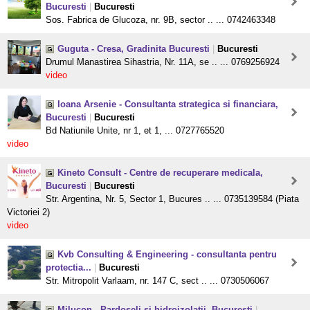
Bucuresti
|
Bucuresti
Sos. Fabrica de Glucoza, nr. 9B, sector .. ... 0742463348
Guguta - Cresa, Gradinita Bucuresti
|
Bucuresti
Drumul Manastirea Sihastria, Nr. 11A, se .. ... 0769256924
video
Ioana Arsenie - Consultanta strategica si financiara,
Bucuresti
|
Bucuresti
Bd Natiunile Unite, nr 1, et 1, ... 0727765520
video
Kineto Consult - Centre de recuperare medicala,
Bucuresti
|
Bucuresti
Str. Argentina, Nr. 5, Sector 1, Bucures .. ... 0735139584 (Piata
Victoriei 2)
video
Kvb Consulting & Engineering - consultanta pentru
protectia...
|
Bucuresti
Str. Mitropolit Varlaam, nr. 147 C, sect .. ... 0730506067
Milucon - Pardoseli si hidroizolatii, Bucuresti
|