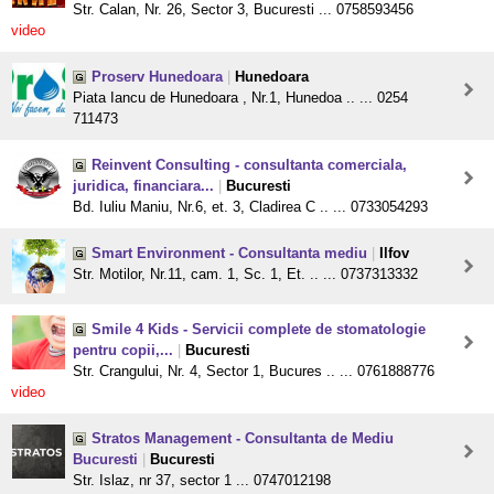
Str. Calan, Nr. 26, Sector 3, Bucuresti ... 0758593456
video
Proserv Hunedoara
|
Hunedoara
Piata Iancu de Hunedoara , Nr.1, Hunedoa .. ... 0254
711473
Reinvent Consulting - consultanta comerciala,
juridica, financiara...
|
Bucuresti
Bd. Iuliu Maniu, Nr.6, et. 3, Cladirea C .. ... 0733054293
Smart Environment - Consultanta mediu
|
Ilfov
Str. Motilor, Nr.11, cam. 1, Sc. 1, Et. .. ... 0737313332
Smile 4 Kids - Servicii complete de stomatologie
pentru copii,...
|
Bucuresti
Str. Crangului, Nr. 4, Sector 1, Bucures .. ... 0761888776
video
Stratos Management - Consultanta de Mediu
Bucuresti
|
Bucuresti
Str. Islaz, nr 37, sector 1 ... 0747012198