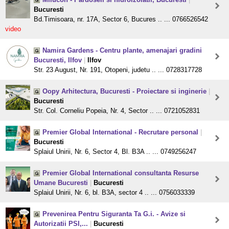
Bucuresti
Bd.Timisoara, nr. 17A, Sector 6, Bucures .. ... 0766526542
video
Namira Gardens - Centru plante, amenajari gradini
Bucuresti, Ilfov
|
Ilfov
Str. 23 August, Nr. 191, Otopeni, judetu .. ... 0728317728
Oopy Arhitectura, Bucuresti - Proiectare si inginerie
|
Bucuresti
Str. Col. Corneliu Popeia, Nr. 4, Sector .. ... 0721052831
Premier Global International - Recrutare personal
|
Bucuresti
Splaiul Unirii, Nr. 6, Sector 4, Bl. B3A .. ... 0749256247
Premier Global International consultanta Resurse
Umane Bucuresti
|
Bucuresti
Splaiul Unirii, Nr. 6, bl. B3A, sector 4 .. ... 0756033339
Prevenirea Pentru Siguranta Ta G.i. - Avize si
Autorizatii PSI,...
|
Bucuresti