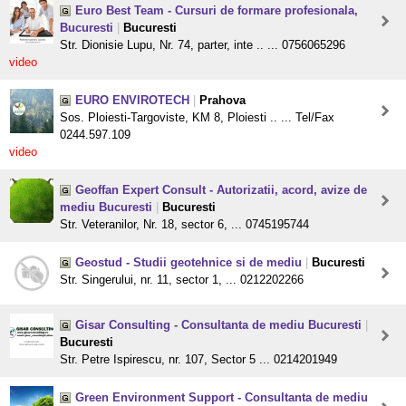
Euro Best Team - Cursuri de formare profesionala,
Bucuresti
|
Bucuresti
Str. Dionisie Lupu, Nr. 74, parter, inte .. ... 0756065296
video
EURO ENVIROTECH
|
Prahova
Sos. Ploiesti-Targoviste, KM 8, Ploiesti .. ... Tel/Fax
0244.597.109
video
Geoffan Expert Consult - Autorizatii, acord, avize de
mediu Bucuresti
|
Bucuresti
Str. Veteranilor, Nr. 18, sector 6, ... 0745195744
Geostud - Studii geotehnice si de mediu
|
Bucuresti
Str. Singerului, nr. 11, sector 1, ... 0212202266
Gisar Consulting - Consultanta de mediu Bucuresti
|
Bucuresti
Str. Petre Ispirescu, nr. 107, Sector 5 ... 0214201949
Green Environment Support - Consultanta de mediu