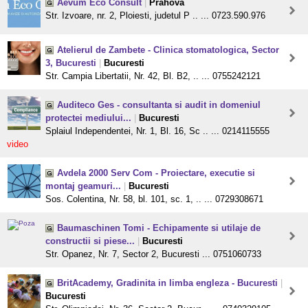
Aevum Eco Consult
|
Prahova
Str. Izvoare, nr. 2, Ploiesti, judetul P .. ... 0723.590.976
Atelierul de Zambete - Clinica stomatologica, Sector
3, Bucuresti
|
Bucuresti
Str. Campia Libertatii, Nr. 42, Bl. B2, .. ... 0755242121
Auditeco Ges - consultanta si audit in domeniul
protectei mediului...
|
Bucuresti
Splaiul Independentei, Nr. 1, Bl. 16, Sc .. ... 0214115555
video
Avdela 2000 Serv Com - Proiectare, executie si
montaj geamuri...
|
Bucuresti
Sos. Colentina, Nr. 58, bl. 101, sc. 1, .. ... 0729308671
Baumaschinen Tomi - Echipamente si utilaje de
constructii si piese...
|
Bucuresti
Str. Opanez, Nr. 7, Sector 2, Bucuresti ... 0751060733
BritAcademy, Gradinita in limba engleza - Bucuresti
|
Bucuresti