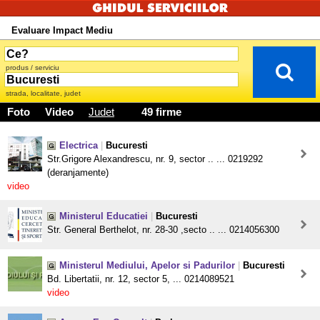
Evaluare Impact Mediu
produs / serviciu
strada, localitate, judet
Foto
Video
Judet
49 firme
Electrica
|
Bucuresti
Str.Grigore Alexandrescu, nr. 9, sector .. ... 0219292
(deranjamente)
video
Ministerul Educatiei
|
Bucuresti
Str. General Berthelot, nr. 28-30 ,secto .. ... 0214056300
Ministerul Mediului, Apelor si Padurilor
|
Bucuresti
Bd. Libertatii, nr. 12, sector 5, ... 0214089521
video