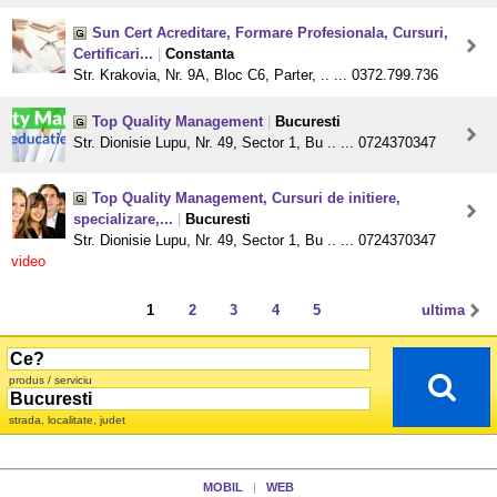
Sun Cert Acreditare, Formare Profesionala, Cursuri,
Certificari...
|
Constanta
Str. Krakovia, Nr. 9A, Bloc C6, Parter, .. ... 0372.799.736
Top Quality Management
|
Bucuresti
Str. Dionisie Lupu, Nr. 49, Sector 1, Bu .. ... 0724370347
Top Quality Management, Cursuri de initiere,
specializare,...
|
Bucuresti
Str. Dionisie Lupu, Nr. 49, Sector 1, Bu .. ... 0724370347
video
1
2
3
4
5
ultima
produs / serviciu
strada, localitate, judet
MOBIL
|
WEB