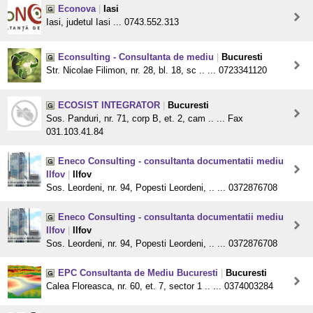
Econova
|
Iasi
Iasi, judetul Iasi ... 0743.552.313
Econsulting - Consultanta de mediu
|
Bucuresti
Str. Nicolae Filimon, nr. 28, bl. 18, sc .. ... 0723341120
ECOSIST INTEGRATOR
|
Bucuresti
Sos. Panduri, nr. 71, corp B, et. 2, cam .. ... Fax
031.103.41.84
Eneco Consulting - consultanta documentatii mediu
Ilfov
|
Ilfov
Sos. Leordeni, nr. 94, Popesti Leordeni, .. ... 0372876708
Eneco Consulting - consultanta documentatii mediu
Ilfov
|
Ilfov
Sos. Leordeni, nr. 94, Popesti Leordeni, .. ... 0372876708
EPC Consultanta de Mediu Bucuresti
|
Bucuresti
Calea Floreasca, nr. 60, et. 7, sector 1 .. ... 0374003284