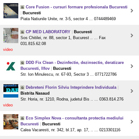
Core Fusion - cursuri formare profesionala Bucuresti
|
Bucuresti
Piata Natiunile Unite, nr. 3-5, sector 4 ... 0744489469
CP MED LABORATORY
|
Bucuresti
Sos Chitilei, nr. 88, sector 1, Bucurest .. ... Fax
031.815.62.08
video
DDD Fix Clean - Dezinfectie, dezinsectie, deratizare
Bucuresti, Ilfov
|
Bucuresti
Str. Ion Minulescu, nr. 67-93, Sector 3 ... 0771722786
Debreteni Florin Silviu Inteprindere Individuala
|
Bistrita Nasaud
Str. Horia, nr. 1210, Rodna, judetul Bis .. ... 0363.814.276
video
Eco Simplex Nova - consultanta protectia mediului
Bucuresti
|
Bucuresti
Calea Vacaresti, nr. 342, bl.17, ap. 17, .. ... 0213301116