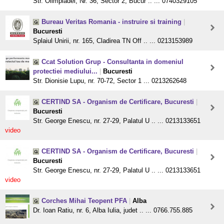
Str. Olimpiadei, Nr. 36, Sector 2, Bucur .. ... 0740329105
Bureau Veritas Romania - instruire si training
|
Bucuresti
Splaiul Unirii, nr. 165, Cladirea TN Off .. ... 0213153989
Ccat Solution Grup - Consultanta in domeniul
protectiei mediului...
|
Bucuresti
Str. Dionisie Lupu, nr. 70-72, Sector 1 ... 0213262648
CERTIND SA - Organism de Certificare, Bucuresti
|
Bucuresti
Str. George Enescu, nr. 27-29, Palatul U .. ... 0213133651
video
CERTIND SA - Organism de Certificare, Bucuresti
|
Bucuresti
Str. George Enescu, nr. 27-29, Palatul U .. ... 0213133651
video
Corches Mihai Teopent PFA
|
Alba
Dr. Ioan Ratiu, nr. 6, Alba Iulia, judet .. ... 0766.755.885