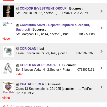
CONDOR INVESTMENT GROUP
|
Bucuresti
Str. Baicului, nr. 82, sector 2 , ... Fax021. 253.22.79
Constantin Silver - Reparatii bijuterii si ceasuri,
Bucuresti
|
Bucuresti
Str. Margeanului , nr 14, sector 5, Bucu .. ... 0785550888
video
CORIOLAN
|
Iasi
Calea Chisinaului, nr. 27, Iasi, judetul .. ... 0232.297.297
CORIOLAN AUR SMARALD
|
Bucuresti
Str. Bibescu Voda, Nr. 2,Sector 4 Piata .. ... 0733004171
video
CUATRO PERLA
|
Bucuresti
Calea 13 Septembrie nr. 221-225 (complex .. ... Tel/Fax
021.411.73.93
video