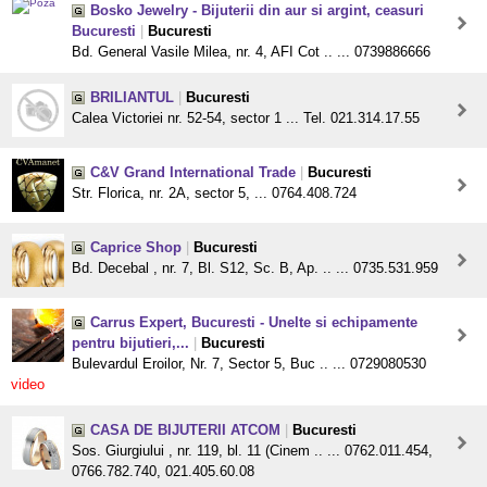
Bosko Jewelry - Bijuterii din aur si argint, ceasuri
Bucuresti
|
Bucuresti
Bd. General Vasile Milea, nr. 4, AFI Cot .. ... 0739886666
BRILIANTUL
|
Bucuresti
Calea Victoriei nr. 52-54, sector 1 ... Tel. 021.314.17.55
C&V Grand International Trade
|
Bucuresti
Str. Florica, nr. 2A, sector 5, ... 0764.408.724
Caprice Shop
|
Bucuresti
Bd. Decebal , nr. 7, Bl. S12, Sc. B, Ap. .. ... 0735.531.959
Carrus Expert, Bucuresti - Unelte si echipamente
pentru bijutieri,...
|
Bucuresti
Bulevardul Eroilor, Nr. 7, Sector 5, Buc .. ... 0729080530
video
CASA DE BIJUTERII ATCOM
|
Bucuresti
Sos. Giurgiului , nr. 119, bl. 11 (Cinem .. ... 0762.011.454,
0766.782.740, 021.405.60.08