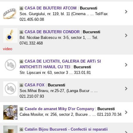
CASA DE BIJUTERII ATCOM
|
Bucuresti
Sos. Giurgiului, nr. 119, bl. 11 (Cinema .. ... Tel/Fax
021.405.60.08
CASA DE BIJUTERII CONDOR
|
Bucuresti
Bd. Nicolae Balcescu nr. 3-5, sector 1, ... Tel.
0741.332.468
video
CASA DE LICITATII, GALERIA DE ARTi SI
ANTICHITiTI HANUL CU TEI
|
Bucuresti
Str. Lipscani nr. 63, sector 3 ... 313.01.81
CASA FOX
|
Bucuresti
Sos.Mihai Bravu, nr.25-27, (Langa Bucur .. ...
021.210.07.93
Casele de amanet Miky D'or Company
|
Bucuresti
Calea Mosilor, nr. 256, sector 2, Bucure .. ... 021.210.70.34
Catalin Bijou Bucuresti - Confectii si reparatii