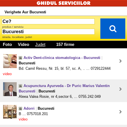
Verighete Aur Bucuresti
produs / serviciu
strada, localitate, judet
Foto
Video
Judet
157 firme
Activ Dent-clinica stomatologica - Bucuresti
|
Bucuresti
Bd. Camil Ressu, Nr. 15, bl. 57, sc. A, .. ... 0729122444
video
Acupunctura Ayurveda - Dr Puric Marius Valentin
Bucuresti
|
Bucuresti
Aleea Valea Rosie, nr 4,sector 6, ... 0755.242.049
Adorri
|
Bucuresti
B ... 0757018.201
video