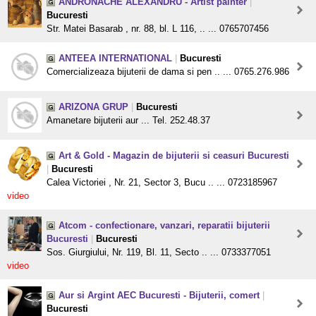
ANDRONACHE ALEXANDRU - Artist painter
|
Bucuresti
Str. Matei Basarab , nr. 88, bl. L 116, .. ... 0765707456
ANTEEA INTERNATIONAL
|
Bucuresti
Comercializeaza bijuterii de dama si pen .. ... 0765.276.986
ARIZONA GRUP
|
Bucuresti
Amanetare bijuterii aur ... Tel. 252.48.37
Art & Gold - Magazin de bijuterii si ceasuri Bucuresti
|
Bucuresti
Calea Victoriei , Nr. 21, Sector 3, Bucu .. ... 0723185967
video
Atcom - confectionare, vanzari, reparatii bijuterii
Bucuresti
|
Bucuresti
Sos. Giurgiului, Nr. 119, Bl. 11, Secto .. ... 0733377051
video
Aur si Argint AEC Bucuresti - Bijuterii, comert
|
Bucuresti