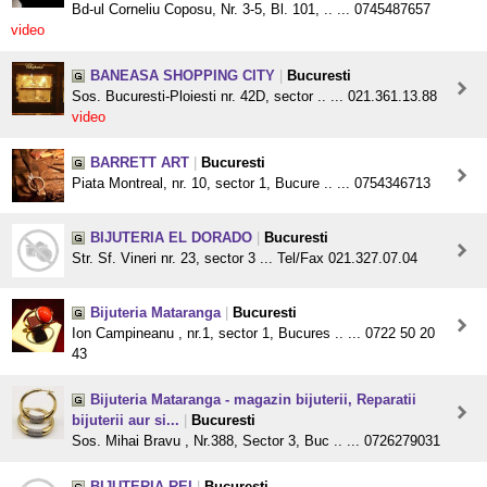
Bd-ul Corneliu Coposu, Nr. 3-5, Bl. 101, .. ... 0745487657
video
BANEASA SHOPPING CITY
|
Bucuresti
Sos. Bucuresti-Ploiesti nr. 42D, sector .. ... 021.361.13.88
video
BARRETT ART
|
Bucuresti
Piata Montreal, nr. 10, sector 1, Bucure .. ... 0754346713
BIJUTERIA EL DORADO
|
Bucuresti
Str. Sf. Vineri nr. 23, sector 3 ... Tel/Fax 021.327.07.04
Bijuteria Mataranga
|
Bucuresti
Ion Campineanu , nr.1, sector 1, Bucures .. ... 0722 50 20
43
Bijuteria Mataranga - magazin bijuterii, Reparatii
bijuterii aur si...
|
Bucuresti
Sos. Mihai Bravu , Nr.388, Sector 3, Buc .. ... 0726279031
BIJUTERIA REI
|
Bucuresti