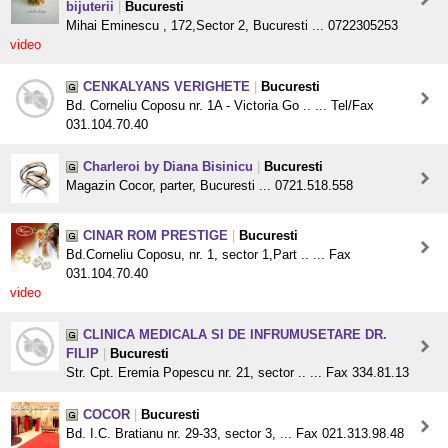
bijuterii
|
Bucuresti
Mihai Eminescu , 172,Sector 2, Bucuresti ... 0722305253
video
CENKALYANS VERIGHETE
|
Bucuresti
Bd. Corneliu Coposu nr. 1A - Victoria Go .. ... Tel/Fax
031.104.70.40
Charleroi by Diana Bisinicu
|
Bucuresti
Magazin Cocor, parter, Bucuresti ... 0721.518.558
CINAR ROM PRESTIGE
|
Bucuresti
Bd.Corneliu Coposu, nr. 1, sector 1,Part .. ... Fax
031.104.70.40
video
CLINICA MEDICALA SI DE INFRUMUSETARE DR.
FILIP
|
Bucuresti
Str. Cpt. Eremia Popescu nr. 21, sector .. ... Fax 334.81.13
COCOR
|
Bucuresti
Bd. I.C. Bratianu nr. 29-33, sector 3, ... Fax 021.313.98.48