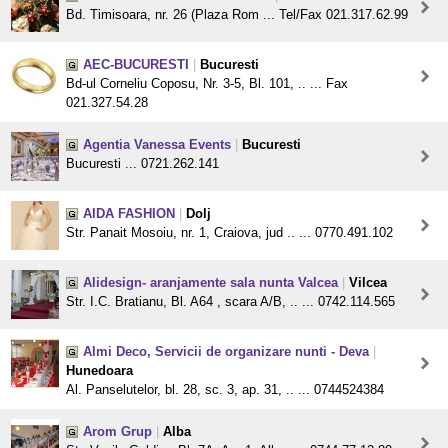
Bd. Timisoara, nr. 26 (Plaza Rom ... Tel/Fax 021.317.62.99
AEC-BUCURESTI
|
Bucuresti
Bd-ul Corneliu Coposu, Nr. 3-5, Bl. 101, .. ... Fax
021.327.54.28
Agentia Vanessa Events
|
Bucuresti
Bucuresti ... 0721.262.141
AIDA FASHION
|
Dolj
Str. Panait Mosoiu, nr. 1, Craiova, jud .. ... 0770.491.102
Alidesign- aranjamente sala nunta Valcea
|
Vilcea
Str. I.C. Bratianu, Bl. A64 , scara A/B, .. ... 0742.114.565
Almi Deco, Servicii de organizare nunti - Deva
|
Hunedoara
Al. Panselutelor, bl. 28, sc. 3, ap. 31, .. ... 0744524384
Arom Grup
|
Alba