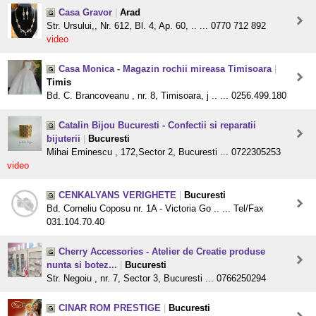
Casa Gravor
|
Arad
Str. Ursului,, Nr. 612, Bl. 4, Ap. 60, .. ... 0770 712 892
video
Casa Monica - Magazin rochii mireasa Timisoara
|
Timis
Bd. C. Brancoveanu , nr. 8, Timisoara, j .. ... 0256.499.180
Catalin Bijou Bucuresti - Confectii si reparatii
bijuterii
|
Bucuresti
Mihai Eminescu , 172,Sector 2, Bucuresti ... 0722305253
video
CENKALYANS VERIGHETE
|
Bucuresti
Bd. Corneliu Coposu nr. 1A - Victoria Go .. ... Tel/Fax
031.104.70.40
Cherry Accessories - Atelier de Creatie produse
nunta si botez...
|
Bucuresti
Str. Negoiu , nr. 7, Sector 3, Bucuresti ... 0766250294
CINAR ROM PRESTIGE
|
Bucuresti