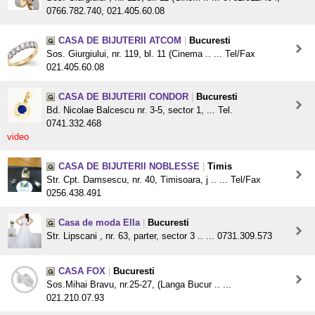
0766.782.740, 021.405.60.08
CASA DE BIJUTERII ATCOM
|
Bucuresti
Sos. Giurgiului, nr. 119, bl. 11 (Cinema .. ... Tel/Fax
021.405.60.08
CASA DE BIJUTERII CONDOR
|
Bucuresti
Bd. Nicolae Balcescu nr. 3-5, sector 1, ... Tel.
0741.332.468
video
CASA DE BIJUTERII NOBLESSE
|
Timis
Str. Cpt. Damsescu, nr. 40, Timisoara, j .. ... Tel/Fax
0256.438.491
Casa de moda Ella
|
Bucuresti
Str. Lipscani , nr. 63, parter, sector 3 .. ... 0731.309.573
CASA FOX
|
Bucuresti
Sos.Mihai Bravu, nr.25-27, (Langa Bucur .. ...
021.210.07.93