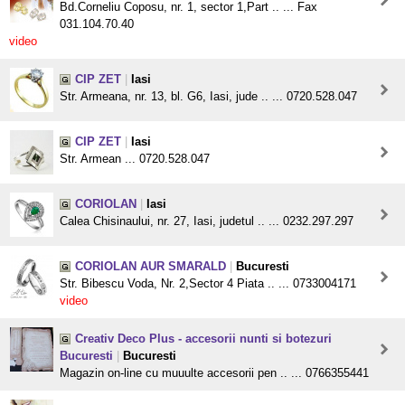
Bd.Corneliu Coposu, nr. 1, sector 1,Part .. ... Fax
031.104.70.40
video
CIP ZET
|
Iasi
Str. Armeana, nr. 13, bl. G6, Iasi, jude .. ... 0720.528.047
CIP ZET
|
Iasi
Str. Armean ... 0720.528.047
CORIOLAN
|
Iasi
Calea Chisinaului, nr. 27, Iasi, judetul .. ... 0232.297.297
CORIOLAN AUR SMARALD
|
Bucuresti
Str. Bibescu Voda, Nr. 2,Sector 4 Piata .. ... 0733004171
video
Creativ Deco Plus - accesorii nunti si botezuri
Bucuresti
|
Bucuresti
Magazin on-line cu muuulte accesorii pen .. ... 0766355441