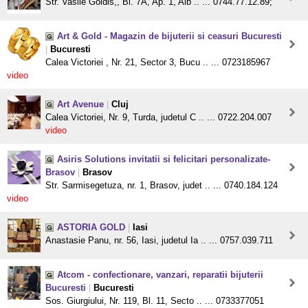
Str. Vasile Goldis,, Bl. 7A, Ap. 1, Alb .. ... 0744.77.12.89;
Art & Gold - Magazin de bijuterii si ceasuri Bucuresti
|
Bucuresti
Calea Victoriei , Nr. 21, Sector 3, Bucu .. ... 0723185967
video
Art Avenue
|
Cluj
Calea Victoriei, Nr. 9, Turda, judetul C .. ... 0722.204.007
video
Asiris Solutions invitatii si felicitari personalizate-
Brasov
|
Brasov
Str. Sarmisegetuza, nr. 1, Brasov, judet .. ... 0740.184.124
video
ASTORIA GOLD
|
Iasi
Anastasie Panu, nr. 56, Iasi, judetul Ia .. ... 0757.039.711
Atcom - confectionare, vanzari, reparatii bijuterii
Bucuresti
|
Bucuresti
Sos. Giurgiului, Nr. 119, Bl. 11, Secto .. ... 0733377051