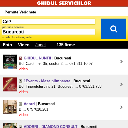
Pernute Verighete
produs / serviciu
strada, localitate, judet
Foto
Video
Judet
135 firme
GHIDUL NUNTII
|
Bucuresti
Bd. Carol I nr. 35, sector 2, ... 021.311.10.97
video
1Events - Mese plimbarete
|
Bucuresti
Bd. Tineretului , nr. 21, Bucuresti ... 0763.331.733
video
Adorri
|
Bucuresti
B ... 0757018.201
video
ADORRI - DIAMOND CONSULT
|
Bucuresti