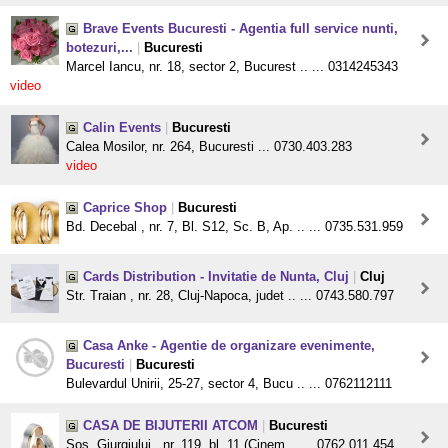
Brave Events Bucuresti - Agentia full service nunti,
botezuri,...
|
Bucuresti
Marcel Iancu, nr. 18, sector 2, Bucurest .. ... 0314245343
video
Calin Events
|
Bucuresti
Calea Mosilor, nr. 264, Bucuresti ... 0730.403.283
video
Caprice Shop
|
Bucuresti
Bd. Decebal , nr. 7, Bl. S12, Sc. B, Ap. .. ... 0735.531.959
Cards Distribution - Invitatie de Nunta, Cluj
|
Cluj
Str. Traian , nr. 28, Cluj-Napoca, judet .. ... 0743.580.797
Casa Anke - Agentie de organizare evenimente,
Bucuresti
|
Bucuresti
Bulevardul Unirii, 25-27, sector 4, Bucu .. ... 0762112111
CASA DE BIJUTERII ATCOM
|
Bucuresti
Sos. Giurgiului , nr. 119, bl. 11 (Cinem .. ... 0762.011.454,