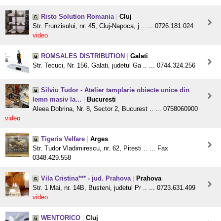
Risto Solution Romania
|
Cluj
Str. Frunzisului, nr. 45, Cluj-Napoca, j .. ... 0726.181.024
video
ROMSALES DISTRIBUTION
|
Galati
Str. Tecuci, Nr. 156, Galati, judetul Ga .. ... 0744.324.256
Silviu Tudor - Atelier tamplarie obiecte unice din
lemn masiv la...
|
Bucuresti
Aleea Dobrina, Nr. 8, Sector 2, Bucurest .. ... 0758060900
video
Tigeris Velfare
|
Arges
Str. Tudor Vladimirescu, nr. 62, Pitesti .. ... Fax
0348.429.558
Vila Cristina*** - jud. Prahova
|
Prahova
Str. 1 Mai, nr. 14B, Busteni, judetul Pr .. ... 0723.631.499
video
WENTORICO
|
Cluj