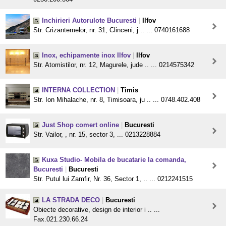
Inchirieri Autorulote Bucuresti
|
Ilfov
Str. Crizantemelor, nr. 31, Clinceni, j .. ... 0740161688
Inox, echipamente inox Ilfov
|
Ilfov
Str. Atomistilor, nr. 12, Magurele, jude .. ... 0214575342
INTERNA COLLECTION
|
Timis
Str. Ion Mihalache, nr. 8, Timisoara, ju .. ... 0748.402.408
Just Shop comert online
|
Bucuresti
Str. Vailor, , nr. 15, sector 3, ... 0213228884
Kuxa Studio- Mobila de bucatarie la comanda,
Bucuresti
|
Bucuresti
Str. Putul lui Zamfir, Nr. 36, Sector 1, .. ... 0212241515
LA STRADA DECO
|
Bucuresti
Obiecte decorative, design de interior i .. ...
Fax.021.230.66.24