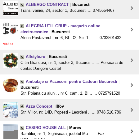
ALBERGO CONTRACT
|
Bucuresti
Transilvaniei, 24, sector 1, Bucuresti ... 0745664467
ALEGRIA UTIL GRUP - magazin online
electrocasnice
|
Bucuresti
Aleea Postavarul , nr. 6, Bl. D2, Sc. 1, .. ... 0733801432
video
Allstyle.ro
|
Bucuresti
C-tin Brancusi, nr. 1, sector 3, Bucures .. ... Persoana de
contact:Grigore Costel
Ambalaje si Accesorii pentru Cadouri Bucuresti
|
Bucuresti
Str. Poiana cu aluni, , nr 6, cam. 1, Bl .. ... 0725791520
Azza Concept
|
Ilfov
Str. Viilor, nr. 14D, Popesti - Leordeni .. ... 0748.516.786
CESIRO HOUSE ALL
|
Mures
Baratilor, nr. 1, Sighisoara, judetul Mu .. ... Fax