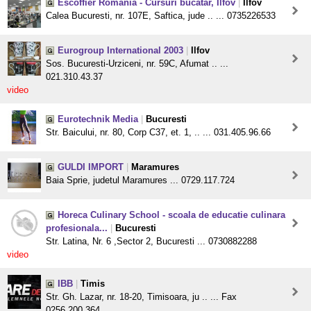
Escoffier Romania - Cursuri bucatar, Ilfov
|
Ilfov
Calea Bucuresti, nr. 107E, Saftica, jude .. ... 0735226533
Eurogroup International 2003
|
Ilfov
Sos. Bucuresti-Urziceni, nr. 59C, Afumat .. ...
021.310.43.37
video
Eurotechnik Media
|
Bucuresti
Str. Baicului, nr. 80, Corp C37, et. 1, .. ... 031.405.96.66
GULDI IMPORT
|
Maramures
Baia Sprie, judetul Maramures ... 0729.117.724
Horeca Culinary School - scoala de educatie culinara
profesionala...
|
Bucuresti
Str. Latina, Nr. 6 ,Sector 2, Bucuresti ... 0730882288
video
IBB
|
Timis
Str. Gh. Lazar, nr. 18-20, Timisoara, ju .. ... Fax
0256.200.364