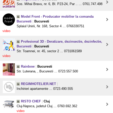
Sos. Mihai Bravu, nr. 6, Bl. P23-24, Par .. ... 0761.747.498
Model Front - Producator mobilier la comanda
Bucuresti
|
Bucuresti
Splaiul Unirii, Nr. 168, Sector 4 ... 0766330751
video
Profesional 3D - Deratizare, dezinsectie, dezinfectie,
Bucuresti
|
Bucuresti
Str. Toamnei, nr. 45, sector 2 ... 0731061589
video
Rainbow
|
Bucuresti
Str. Luterana, , Bucuresti ... 0723.557.500
REGIMHOTELIER.NET
|
Inchirieri apartamente ... 0723.490.555
RISTO CHEF
|
Cluj
Cluj-Napoca, judetul Cluj ... 0760.692.362
video