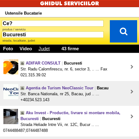
Ustensile Bucatarie
produs / serviciu
strada, localitate, judet
Foto
Video
Judet
43 firme
ADIFAR CONSULT
|
Bucuresti
Str. Radu Calomfirescu, nr. 6, sector 3, .. ... Fax
021.315.39.02
Agentia de Turism NeoClassic Tour
|
Bacau
Str. Banca Nationala, nr 25, Bacau, jud .. ...
+40234.523.143
Aku Invest - Productie, livrare si montare mobila,
Bucuresti
|
Bucuresti
Strada Heliade Intre Vii, nr. 12C, Bucur .. ...
0744488487;0744487488