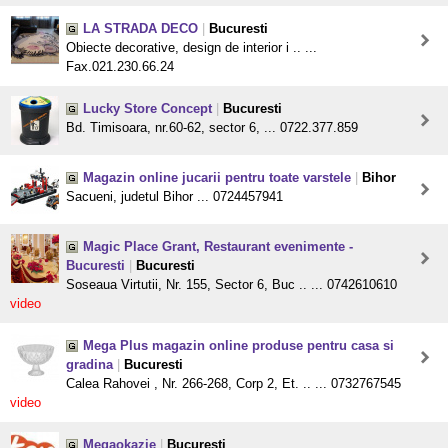
LA STRADA DECO
|
Bucuresti
Obiecte decorative, design de interior i .. ...
Fax.021.230.66.24
Lucky Store Concept
|
Bucuresti
Bd. Timisoara, nr.60-62, sector 6, ... 0722.377.859
Magazin online jucarii pentru toate varstele
|
Bihor
Sacueni, judetul Bihor ... 0724457941
Magic Place Grant, Restaurant evenimente -
Bucuresti
|
Bucuresti
Soseaua Virtutii, Nr. 155, Sector 6, Buc .. ... 0742610610
video
Mega Plus magazin online produse pentru casa si
gradina
|
Bucuresti
Calea Rahovei , Nr. 266-268, Corp 2, Et. .. ... 0732767545
video
Megaokazie
|
Bucuresti