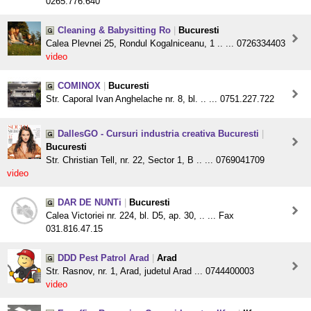
0265.776.640
Cleaning & Babysitting Ro
|
Bucuresti
Calea Plevnei 25, Rondul Kogalniceanu, 1 .. ... 0726334403
video
COMINOX
|
Bucuresti
Str. Caporal Ivan Anghelache nr. 8, bl. .. ... 0751.227.722
DallesGO - Cursuri industria creativa Bucuresti
|
Bucuresti
Str. Christian Tell, nr. 22, Sector 1, B .. ... 0769041709
video
DAR DE NUNTi
|
Bucuresti
Calea Victoriei nr. 224, bl. D5, ap. 30, .. ... Fax
031.816.47.15
DDD Pest Patrol Arad
|
Arad
Str. Rasnov, nr. 1, Arad, judetul Arad ... 0744400003
video