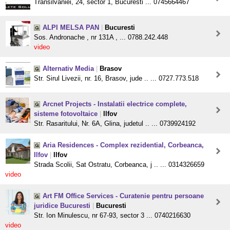
Transilvaniei, 24, sector 1, Bucuresti ... 0745664467
ALPI MELSA PAN
|
Bucuresti
Sos. Andronache , nr 131A , ... 0788.242.448
video
Alternativ Media
|
Brasov
Str. Sirul Livezii, nr. 16, Brasov, jude .. ... 0727.773.518
Arcnet Projects - Instalatii electrice complete,
sisteme fotovoltaice
|
Ilfov
Str. Rasaritului, Nr. 6A, Glina, judetul .. ... 0739924192
Aria Residences - Complex rezidential, Corbeanca,
Ilfov
|
Ilfov
Strada Scolii, Sat Ostratu, Corbeanca, j .. ... 0314326659
video
Art FM Office Services - Curatenie pentru persoane
juridice Bucuresti
|
Bucuresti
Str. Ion Minulescu, nr 67-93, sector 3 ... 0740216630
video