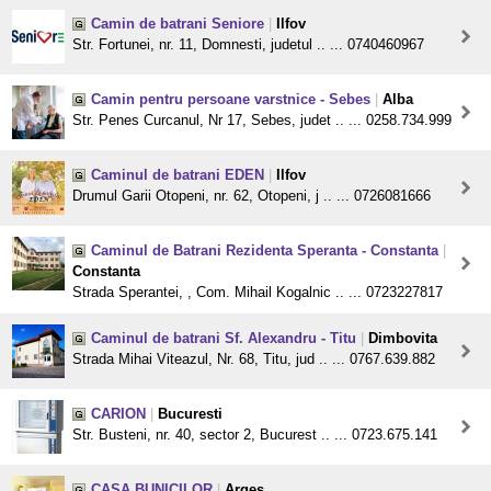
Camin de batrani Seniore
|
Ilfov
Str. Fortunei, nr. 11, Domnesti, judetul .. ... 0740460967
Camin pentru persoane varstnice - Sebes
|
Alba
Str. Penes Curcanul, Nr 17, Sebes, judet .. ... 0258.734.999
Caminul de batrani EDEN
|
Ilfov
Drumul Garii Otopeni, nr. 62, Otopeni, j .. ... 0726081666
Caminul de Batrani Rezidenta Speranta - Constanta
|
Constanta
Strada Sperantei, , Com. Mihail Kogalnic .. ... 0723227817
Caminul de batrani Sf. Alexandru - Titu
|
Dimbovita
Strada Mihai Viteazul, Nr. 68, Titu, jud .. ... 0767.639.882
CARION
|
Bucuresti
Str. Busteni, nr. 40, sector 2, Bucurest .. ... 0723.675.141
CASA BUNICILOR
|
Arges