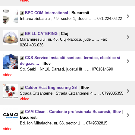
video
BPC COM International
|
Bucuresti
Intrarea Sutasului, 7-9, sector 1, Bucur .. ... 021.224.03.22
BRILL CATERING
|
Cluj
Maramuresului, nr. 46, Cluj-Napoca, jude .. ... Fax
0264.406.636
C&S Service Instalatii sanitare, termice, electrice si
de gaze,...
|
Ilfov
Str. Sarbi , Nr 10, Darasti, judetul Ilf .. ... 0761614690
video
Caldor Heat Engineering Srl
|
Ilfov
Strada Crizantemei, Strada Crizantemei 4 .. ... 0799335355
video
CAM Clean - Curatenie profesionala Bucuresti, Ilfov
|
Bucuresti
Bd. Ion Mihalache, nr. 68, sector 1 ... 0749532815
video