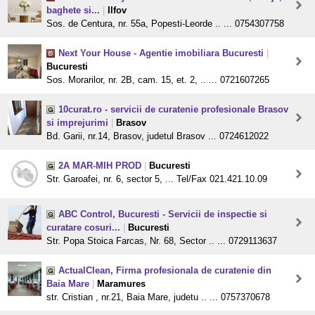
baghete si...
|
Ilfov
Sos. de Centura, nr. 55a, Popesti-Leorde .. ... 0754307758
Next Your House - Agentie imobiliara Bucuresti
|
Bucuresti
Sos. Morarilor, nr. 2B, cam. 15, et. 2, .. ... 0721607265
10curat.ro - servicii de curatenie profesionale Brasov
si imprejurimi
|
Brasov
Bd. Garii, nr.14, Brasov, judetul Brasov ... 0724612022
2A MAR-MIH PROD
|
Bucuresti
Str. Garoafei, nr. 6, sector 5, ... Tel/Fax 021.421.10.09
ABC Control, Bucuresti - Servicii de inspectie si
curatare cosuri...
|
Bucuresti
Str. Popa Stoica Farcas, Nr. 68, Sector .. ... 0729113637
ActualClean, Firma profesionala de curatenie din
Baia Mare
|
Maramures
str. Cristian , nr.21, Baia Mare, judetu .. ... 0757370678