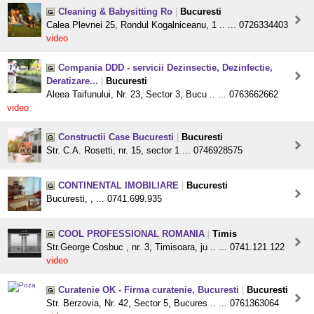
Cleaning & Babysitting Ro
|
Bucuresti
Calea Plevnei 25, Rondul Kogalniceanu, 1 .. ... 0726334403
video
Compania DDD - servicii Dezinsectie, Dezinfectie,
Deratizare...
|
Bucuresti
Aleea Taifunului, Nr. 23, Sector 3, Bucu .. ... 0763662662
video
Constructii Case Bucuresti
|
Bucuresti
Str. C.A. Rosetti, nr. 15, sector 1 ... 0746928575
CONTINENTAL IMOBILIARE
|
Bucuresti
Bucuresti, , ... 0741.699.935
COOL PROFESSIONAL ROMANIA
|
Timis
Str.George Cosbuc , nr. 3, Timisoara, ju .. ... 0741.121.122
video
Curatenie OK - Firma curatenie, Bucuresti
|
Bucuresti
Str. Berzovia, Nr. 42, Sector 5, Bucures .. ... 0761363064