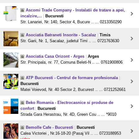
Ascomi Trade Company - Instalatii de tratare a apei,
incalzire,...
|
Bucuresti
Str. Lanariei, Nr. 140, Sector 4, Bucure .. ... 0213350290
Asociatia Batraneti Insorite - Sacalaz
|
Timis
Str. Garii, Nr. 1, Sacalaz, judetul Timi .. ... 0721763630
Asociatia Casa Orizont - Arges
|
Arges
Str. Principala, nr. 77, Comuna Beleti-N .. ... 0761900806
ATP Bucuresti - Centrul de formare profesionala
|
Bucuresti
Matei Voievod, Nr. 40 Sector 2, Bucurest .. ... 0721252661
Beko Romania - Electrocasnice si produse de
confort
|
Bucuresti
Strada Gara Herastrau, Nr. 4D, Green Cou .. ... *9010
Bemolle Cafe - Bucuresti
|
Bucuresti
Calea Victoriei , Nr.16-18-20 (Pasaj Vil .. ... 0723188953