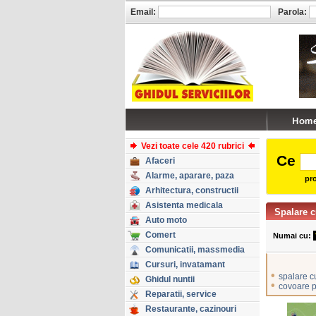
Email:
Parola:
Vezi toate cele 420 rubrici
Ce
Afaceri
Alarme, aparare, paza
pro
Arhitectura, constructii
Asistenta medicala
Spalare c
Auto moto
Comert
Numai cu:
Comunicatii, massmedia
Cursuri, invatamant
•
spalare c
Ghidul nuntii
•
covoare p
Reparatii, service
Restaurante, cazinouri