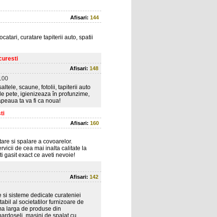
Afisari:
144
ocatari, curatare tapiterii auto, spatii
curesti
Afisari:
148
100
altele, scaune, fotolii, tapiterii auto
cile pete, igienizeaza în profunzime,
apeaua ta va fi ca noua!
ti
Afisari:
160
tare si spalare a covoarelor.
vicii de cea mai inalta calitate la
ti gasit exact ce aveti nevoie!
Afisari:
142
e si sisteme dedicate curateniei
abil al societatilor furnizoare de
ama larga de produse din
pardoseli, masini de spalat cu