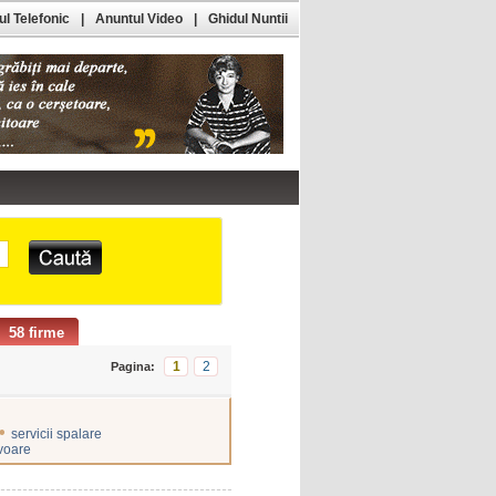
l Telefonic
|
Anuntul Video
|
Ghidul Nuntii
58 firme
1
2
Pagina:
•
servicii spalare
voare