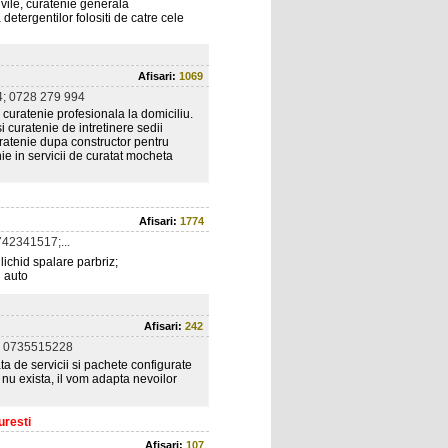
 vile, curatenie generala
 detergentilor folositi de catre cele
Afisari:
1069
; 0728 279 994
 curatenie profesionala la domiciliu.
 curatenie de intretinere sedii
uratenie dupa constructor pentru
e in servicii de curatat mocheta
Afisari:
1774
42341517;...
lichid spalare parbriz;
i auto
Afisari:
242
 0735515228
a de servicii si pachete configurate
nu exista, il vom adapta nevoilor
uresti
Afisari:
107