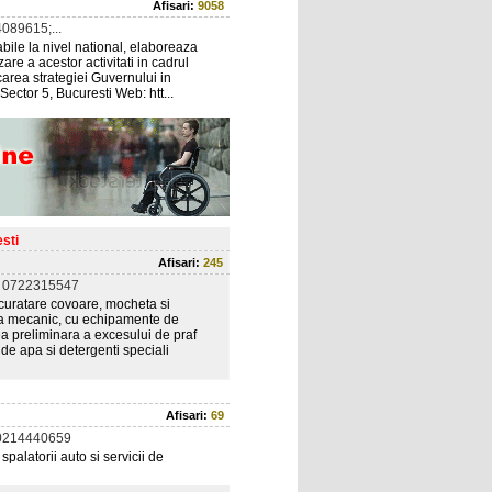
Afisari:
9058
089615;...
bile la nivel national, elaboreaza
are a acestor activitati in cadrul
carea strategiei Guvernului in
Sector 5, Bucuresti Web: htt...
sti
Afisari:
245
 0722315547
 curatare covoare, mocheta si
za mecanic, cu echipamente de
a preliminara a excesului de praf
e apa si detergenti speciali
Afisari:
69
0214440659
alatorii auto si servicii de