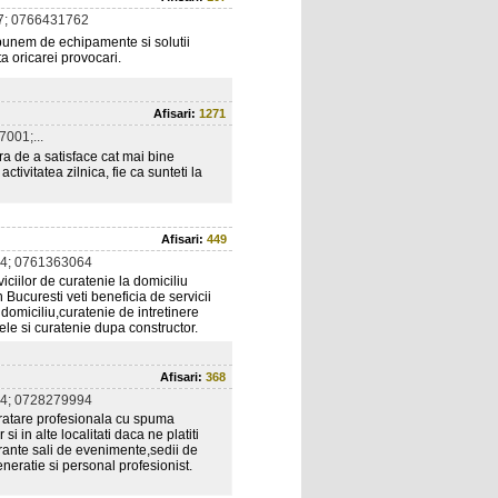
7; 0766431762
spunem de echipamente si solutii
ta oricarei provocari.
Afisari:
1271
001;...
tra de a satisface cat mai bine
ctivitatea zilnica, fie ca sunteti la
Afisari:
449
4; 0761363064
ciilor de curatenie la domiciliu
 Bucuresti veti beneficia de servicii
domiciliu,curatenie de intretinere
tele si curatenie dupa constructor.
Afisari:
368
4; 0728279994
ratare profesionala cu spuma
in alte localitati daca ne platiti
rante sali de evenimente,sedii de
eneratie si personal profesionist.