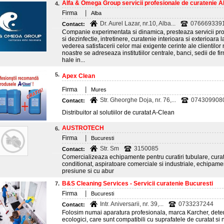
Alfa & Omega Group servicii profesionale de curatenie Al
4.
|
Firma
Alba
Dr. Aurel Lazar, nr.10, Alba...
076669339
Contact:
Companie experimentata si dinamica, presteaza servicii pro
si dezinfectie, intretinere, curatenie interioara si exterioara 
vederea satisfacerii celor mai exigente cerinte ale clientilor 
noastre se adreseaza institutiilor centrale, banci, sedii de fi
hale in...
5.
Apex Clean
|
Firma
Mures
Str. Gheorghe Doja, nr. 76,...
074309908
Contact:
Distribuitor al solutiilor de curatat A-Clean
AUSTROTECH
6.
|
Firma
Bucuresti
Str. Sm
3150085
Contact:
Comercializeaza echipamente pentru curatiri tubulare, curatiri
conditionat, aspiratoare comerciale si industriale, echipam
presiune si cu abur
B&S Cleaning Services - Servicii curatenie Bucuresti
7.
|
Firma
Bucuresti
Intr. Aniversarii, nr. 39,...
0733237244
Contact:
Folosim numai aparatura profesionala, marca Karcher, deterg
ecologici, care sunt compatibili cu suprafatele de curatat si 