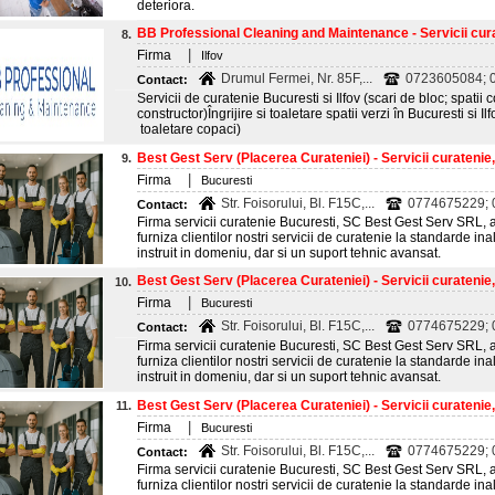
deteriora.
BB Professional Cleaning and Maintenance - Servicii cura
8.
|
Firma
Ilfov
Drumul Fermei, Nr. 85F,...
0723605084; 
Contact:
Servicii de curatenie Bucuresti si Ilfov (scari de bloc; spatii
constructor)Îngrijire si toaletare spatii verzi în Bucuresti si 
toaletare copaci)
Best Gest Serv (Placerea Curateniei) - Servicii curatenie
9.
|
Firma
Bucuresti
Str. Foisorului, Bl. F15C,...
0774675229;
Contact:
Firma servicii curatenie Bucuresti, SC Best Gest Serv SRL, a 
furniza clientilor nostri servicii de curatenie la standarde inal
instruit in domeniu, dar si un suport tehnic avansat.
Best Gest Serv (Placerea Curateniei) - Servicii curatenie
10.
|
Firma
Bucuresti
Str. Foisorului, Bl. F15C,...
0774675229;
Contact:
Firma servicii curatenie Bucuresti, SC Best Gest Serv SRL, a 
furniza clientilor nostri servicii de curatenie la standarde inal
instruit in domeniu, dar si un suport tehnic avansat.
Best Gest Serv (Placerea Curateniei) - Servicii curatenie
11.
|
Firma
Bucuresti
Str. Foisorului, Bl. F15C,...
0774675229;
Contact:
Firma servicii curatenie Bucuresti, SC Best Gest Serv SRL, a 
furniza clientilor nostri servicii de curatenie la standarde inal