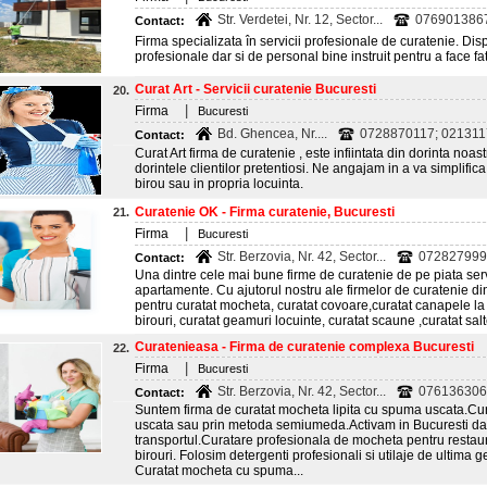
Str. Verdetei, Nr. 12, Sector...
076901386
Contact:
Firma specializata în servicii profesionale de curatenie. Di
profesionale dar si de personal bine instruit pentru a face fa
Curat Art - Servicii curatenie Bucuresti
20.
|
Firma
Bucuresti
Bd. Ghencea, Nr....
0728870117; 0213117
Contact:
Curat Art firma de curatenie , este infiintata din dorinta noas
dorintele clientilor pretentiosi. Ne angajam in a va simplifica a
birou sau in propria locuinta.
Curatenie OK - Firma curatenie, Bucuresti
21.
|
Firma
Bucuresti
Str. Berzovia, Nr. 42, Sector...
072827999
Contact:
Una dintre cele mai bune firme de curatenie de pe piata servi
apartamente. Cu ajutorul nostru ale firmelor de curatenie din
pentru curatat mocheta, curatat covoare,curatat canapele la 
birouri, curatat geamuri locuinte, curatat scaune ,curatat sal
Curatenieasa - Firma de curatenie complexa Bucuresti
22.
|
Firma
Bucuresti
Str. Berzovia, Nr. 42, Sector...
076136306
Contact:
Suntem firma de curatat mocheta lipita cu spuma uscata.Cu
uscata sau prin metoda semiumeda.Activam in Bucuresti dar si 
transportul.Curatare profesionala de mocheta pentru restau
birouri. Folosim detergenti profesionali si utilaje de ultima g
Curatat mocheta cu spuma...