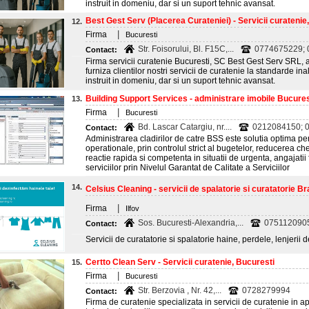
instruit in domeniu, dar si un suport tehnic avansat.
Best Gest Serv (Placerea Curateniei) - Servicii curatenie
12.
|
Firma
Bucuresti
Str. Foisorului, Bl. F15C,...
0774675229;
Contact:
Firma servicii curatenie Bucuresti, SC Best Gest Serv SRL, a 
furniza clientilor nostri servicii de curatenie la standarde inal
instruit in domeniu, dar si un suport tehnic avansat.
Building Support Services - administrare imobile Bucures
13.
|
Firma
Bucuresti
Bd. Lascar Catargiu, nr....
0212084150; 
Contact:
Administrarea cladirilor de catre BSS este solutia optima pe
operationale, prin controlul strict al bugetelor, reducerea che
reactie rapida si competenta in situatii de urgenta, angajati
serviciilor prin Nivelul Garantat de Calitate a Serviciilor
14.
Celsius Cleaning - servicii de spalatorie si curatatorie B
|
Firma
Ilfov
Sos. Bucuresti-Alexandria,...
075112090
Contact:
Servicii de curatatorie si spalatorie haine, perdele, lenjerii d
Certto Clean Serv - Servicii curatenie, Bucuresti
15.
|
Firma
Bucuresti
Str. Berzovia , Nr. 42,...
0728279994
Contact:
Firma de curatenie specializata in servicii de curatenie in a