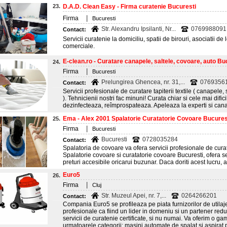
23.
D.A.D. Clean Easy - Firma curatenie Bucuresti
|
Firma
Bucuresti
Str. Alexandru Ipsilanti, Nr...
0769988091
Contact:
Servicii curatenie la domiciliu, spatii de birouri, asociatii de l
comerciale.
E-clean.ro - Curatare canapele, saltele, covoare, auto Bu
24.
|
Firma
Bucuresti
Prelungirea Ghencea, nr. 31,...
0769356
Contact:
Servicii profesionale de curatare tapiterii textile ( canapele, s
). Tehnicienii nostri fac minuni! Curata chiar si cele mai difi
dezinfecteaza, reîmprospateaza. Apeleaza la experti si can
Ema - Alex 2001 Spalatorie Curatatorie Covoare Bucures
25.
|
Firma
Bucuresti
Bucuresti
0728035284
Contact:
Spalatoria de covoare va ofera servicii profesionale de cura
Spalatorie covoare si curatatorie covoare Bucuresti, ofera ser
preturi accesibile oricarui buzunar. Daca doriti acest lucru, a
Euro5
26.
|
Firma
Cluj
Str. Muzeul Apei, nr. 7,...
0264266201
Contact:
Compania Euro5 se profileaza pe piata furnizorilor de utilaj
profesionale ca fiind un lider in domeniu si un partener redut
servicii de curatenie certificate, si nu numai. Va oferim o g
urmatoarele categorii: masini automate de spalat si aspirat 