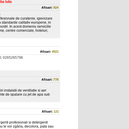
ba Iulia
Afisari:
924
1
fesionale de curatenie, igienizare
la standarde calitativ europene, in
nostri. In acest domeniu serviciile
rme, centre comerciale, hoteluri,
Afisari:
4921
0; 0265265796
Afisari:
778
 instalatii de ventilatie si aer
ente de spalare cu jet de apa sub
Afisari:
121
enti profesionali si detergenti
nu le vor zgâria, decolora, pata sau