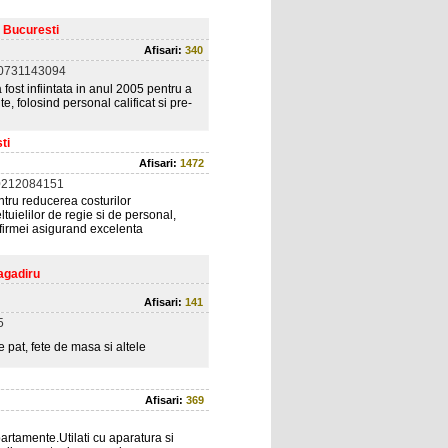
, Bucuresti
Afisari:
340
 0731143094
fost infiintata in anul 2005 pentru a
te, folosind personal calificat si pre-
ti
Afisari:
1472
0212084151
ntru reducerea costurilor
ltuielilor de regie si de personal,
i firmei asigurand excelenta
ragadiru
Afisari:
141
5
e pat, fete de masa si altele
Afisari:
369
partamente.Utilati cu aparatura si