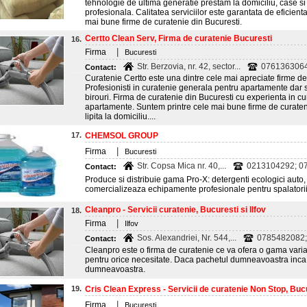
tehnologie de ultima generatie prestam la domiciliu, case si
profesionala. Calitatea serviciilor este garantata de eficienta
mai bune firme de curatenie din Bucuresti.
Certto Clean Serv, Firma de curatenie Bucuresti
16.
|
Firma
Bucuresti
Str. Berzovia, nr. 42, sector...
0761363064
Contact:
Curatenie Certto este una dintre cele mai apreciate firme de
Profesionisti in curatenie generala pentru apartamente dar si
birouri. Firma de curatenie din Bucuresti cu experienta in c
apartamente. Suntem printre cele mai bune firme de curateni
lipita la domiciliu....
17.
CHEMSOL GROUP
|
Firma
Bucuresti
Str. Copsa Mica nr. 40,...
0213104292; 07
Contact:
Produce si distribuie gama Pro-X: detergenti ecologici auto, 
comercializeaza echipamente profesionale pentru spalatori
Cleanpro - Servicii curatenie, Bucuresti si Ilfov
18.
|
Firma
Ilfov
Sos. Alexandriei, Nr. 544,...
0785482082;
Contact:
Cleanpro este o firma de curatenie ce va ofera o gama variat
pentru orice necesitate. Daca pachetul dumneavoastra inca 
dumneavoastra.
19.
Cris Clean Express - Servicii de curatenie Non Stop, Buc
|
Firma
Bucuresti