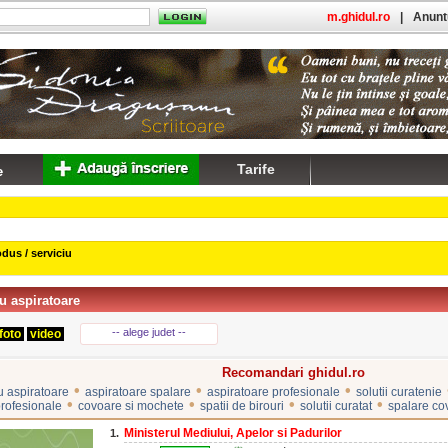
m.ghidul.ro
|
Anuntu
Tarife
dus / serviciu
u aspiratoare
-- alege judet --
foto
video
Recomandari ghidul.ro
•
•
•
u aspiratoare
aspiratoare spalare
aspiratoare profesionale
solutii curatenie
•
•
•
•
rofesionale
covoare si mochete
spatii de birouri
solutii curatat
spalare co
Ministerul Mediului, Apelor si Padurilor
1.