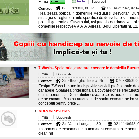
|
Firma
|
Bucuresti
Bd. Libertatii, nr. 12,...
0214089642; 0214
Contact:
Realizeaza politica in domeniile Mediului si Dezvoltarii Dura
strategia si reglementarile specifice de dezvoltare si armoniz
politicii generale a Guvernului, asigura si coordoneaza apli
domeniile respectiveA A A A Adresa: B-dul Libertatii nr. 12, 
7 Wash - Spalatorie, curatare covoare le domiciliu Bucure
2.
|
Firma
Bucuresti
Str. Gheorghe Titeica, Nr....
0768805390;
Contact:
Echipa 7Wash iti pune la dispozitie servicii profesionale de
canapele. Spalarea profesionala a covoarelor se efectuea
ultima generatie: Desprafuitor covoare ce asigura eliminare
de pe covoare Masina automata de spalat covoare pe baza d
conceputi pentru orice ...
ADROM SISTEMS
3.
|
Firma
Bucuresti
Str. Valea Lunga, nr. 30,...
0214440658; 
Contact:
Importator de echipamente automate si consumabile pentru sp
cleaning