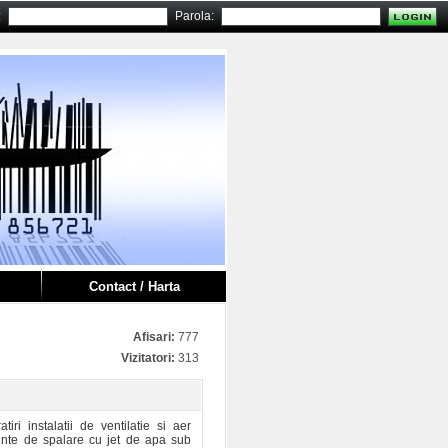
:
Parola:
Contact / Harta
Afisari:
777
Vizitatori:
313
iri instalatii de ventilatie si aer
mente de spalare cu jet de apa sub