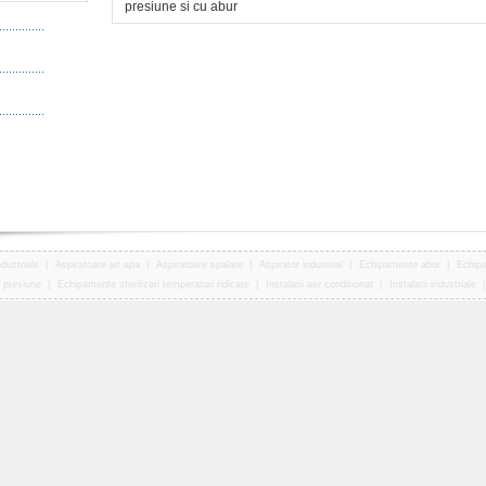
presiune si cu abur
dustriale
|
Aspiratoare jet apa
|
Aspiratoare spalare
|
Aspirator industrial
|
Echipamente abur
|
Echipa
b presiune
|
Echipamente sterilizari temperaturi ridicate
|
Instalatii aer conditionat
|
Instalatii industriale