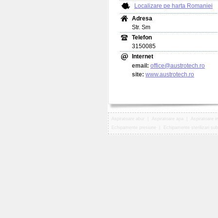
Localizare pe harta Romaniei
Adresa
Str. Sm
Telefon
3150085
Internet
email:
office@austrotech.ro
site:
www.austrotech.ro
Aspiratoare abur
|
Aspiratoare apa
|
Aspiratoare in
Echipamente presiune
|
Echipamente sterilizari su