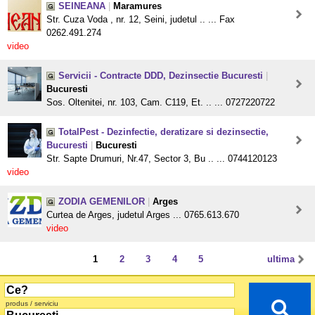
SEINEANA
|
Maramures
Str. Cuza Voda , nr. 12, Seini, judetul .. ... Fax
0262.491.274
video
Servicii - Contracte DDD, Dezinsectie Bucuresti
|
Bucuresti
Sos. Oltenitei, nr. 103, Cam. C119, Et. .. ... 0727220722
TotalPest - Dezinfectie, deratizare si dezinsectie,
Bucuresti
|
Bucuresti
Str. Sapte Drumuri, Nr.47, Sector 3, Bu .. ... 0744120123
video
ZODIA GEMENILOR
|
Arges
Curtea de Arges, judetul Arges ... 0765.613.670
video
1
2
3
4
5
ultima
produs / serviciu