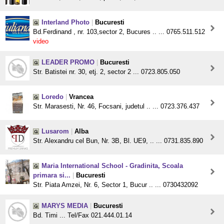
Interland Photo
|
Bucuresti
Bd.Ferdinand , nr. 103,sector 2, Bucures .. ... 0765.511.512
video
LEADER PROMO
|
Bucuresti
Str. Batistei nr. 30, etj. 2, sector 2 ... 0723.805.050
Loredo
|
Vrancea
Str. Marasesti, Nr. 46, Focsani, judetul .. ... 0723.376.437
Lusarom
|
Alba
Str. Alexandru cel Bun, Nr. 3B, Bl. UE9, .. ... 0731.835.890
Maria International School - Gradinita, Scoala
primara si...
|
Bucuresti
Str. Piata Amzei, Nr. 6, Sector 1, Bucur .. ... 0730432092
MARYS MEDIA
|
Bucuresti
Bd. Timi ... Tel/Fax 021.444.01.14