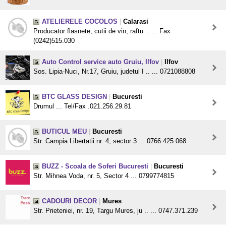
ATELIERELE COCOLOS
|
Calarasi
Producator flasnete, cutii de vin, raftu .. ... Fax
(0242)515.030
Auto Control service auto Gruiu, Ilfov
|
Ilfov
Sos. Lipia-Nuci, Nr.17, Gruiu, judetul I .. ... 0721088808
BTC GLASS DESIGN
|
Bucuresti
Drumul ... Tel/Fax .021.256.29.81
BUTICUL MEU
|
Bucuresti
Str. Campia Libertatii nr. 4, sector 3 ... 0766.425.068
BUZZ - Scoala de Soferi Bucuresti
|
Bucuresti
Str. Mihnea Voda, nr. 5, Sector 4 ... 0799774815
CADOURI DECOR
|
Mures
Str. Prieteniei, nr. 19, Targu Mures, ju .. ... 0747.371.239