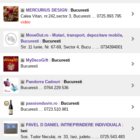
MERCURIUS DESIGN
|
Bucuresti
Calea Vitan, nr.242,sector 3, Bucuresti ... 0725.893.795
video
MoveOut.ro - Mutari, transport, depozitare mobila,
Bucuresti
|
Bucuresti
Str. 11 Iunie, Nr. 67-69, Sector 4, Bucu .. ... 0734394001
MyDecoGift
|
Bucuresti
Bucuresti
Pandorra Cadouri
|
Bucuresti
Bucuresti ... 0764.229.536
passionduvin.ro
|
Bucuresti
Bucuresti ... 0723.510.981
PAVEL D DANIEL INTREPRINDERE INDIVIDUALA
|
Iasi
Sos. Tudor Neculai, nr. 33, Iasi, judetu .. ... 0725.543.483