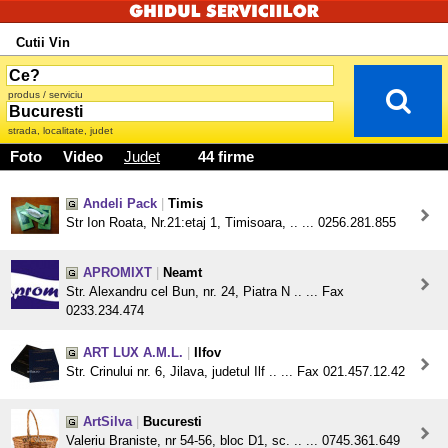
Cutii Vin
produs / serviciu
strada, localitate, judet
Foto
Video
Judet
44 firme
Andeli Pack
|
Timis
Str Ion Roata, Nr.21:etaj 1, Timisoara, .. ... 0256.281.855
APROMIXT
|
Neamt
Str. Alexandru cel Bun, nr. 24, Piatra N .. ... Fax
0233.234.474
ART LUX A.M.L.
|
Ilfov
Str. Crinului nr. 6, Jilava, judetul Ilf .. ... Fax 021.457.12.42
ArtSilva
|
Bucuresti
Valeriu Braniste, nr 54-56, bloc D1, sc. .. ... 0745.361.649