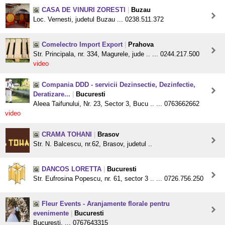
CASA DE VINURI ZORESTI
|
Buzau
Loc. Vernesti, judetul Buzau ... 0238.511.372
Comelectro Import Export
|
Prahova
Str. Principala, nr. 334, Magurele, jude .. ... 0244.217.500
video
Compania DDD - servicii Dezinsectie, Dezinfectie,
Deratizare...
|
Bucuresti
Aleea Taifunului, Nr. 23, Sector 3, Bucu .. ... 0763662662
video
CRAMA TOHANI
|
Brasov
Str. N. Balcescu, nr.62, Brasov, judetul ..
DANCOS LORETTA
|
Bucuresti
Str. Eufrosina Popescu, nr. 61, sector 3 .. ... 0726.756.250
Fleur Events - Aranjamente florale pentru
evenimente
|
Bucuresti
Bucuresti, ... 0767643315