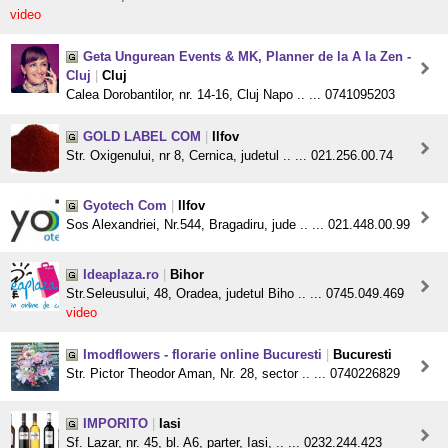
video
Geta Ungurean Events & MK, Planner de la A la Zen -
Cluj
|
Cluj
Calea Dorobantilor, nr. 14-16, Cluj Napo .. ... 0741095203
GOLD LABEL COM
|
Ilfov
Str. Oxigenului, nr 8, Cernica, judetul .. ... 021.256.00.74
Gyotech Com
|
Ilfov
Sos Alexandriei, Nr.544, Bragadiru, jude .. ... 021.448.00.99
Ideaplaza.ro
|
Bihor
Str.Seleusului, 48, Oradea, judetul Biho .. ... 0745.049.469
video
Imodflowers - florarie online Bucuresti
|
Bucuresti
Str. Pictor Theodor Aman, Nr. 28, sector .. ... 0740226829
IMPORITO
|
Iasi
Sf. Lazar, nr. 45, bl. A6, parter, Iasi, .. ... 0232.244.423