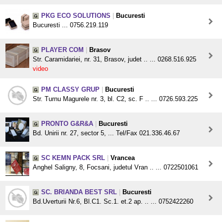
PKG ECO SOLUTIONS
|
Bucuresti
Bucuresti ... 0756.219.119
PLAYER COM
|
Brasov
Str. Caramidariei, nr. 31, Brasov, judet .. ... 0268.516.925
video
PM CLASSY GRUP
|
Bucuresti
Str. Turnu Magurele nr. 3, bl. C2, sc. F .. ... 0726.593.225
PRONTO G&R&A
|
Bucuresti
Bd. Unirii nr. 27, sector 5, ... Tel/Fax 021.336.46.67
SC KEMN PACK SRL
|
Vrancea
Anghel Saligny, 8, Focsani, judetul Vran .. ... 0722501061
SC. BRIANDA BEST SRL
|
Bucuresti
Bd.Uverturii Nr.6, Bl.C1. Sc.1. et.2 ap. .. ... 0752422260