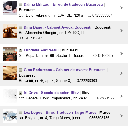
Dalina Militaru - Birou de traduceri Bucuresti
|
Bucuresti
Str. Liviu Rebreanu, nr. 13A, BL. N20 s .. ... 0723535367
Dinu Danut - Cabinet Avocat Bucuresti
|
Bucuresti
Bd. Alexandru Obregia , nr. 19A-19G, bl. .. ...
031.412.82.43
Fundatia Amfiteatru
|
Bucuresti
Str. Popa Tatu, nr. 68, Sector 1, Bucure .. ... 0213106297
Gina Padureanu - Cabinet de Avocat Bucuresti
|
Bucuresti
Bd.Unirii, nr.76, ap. 4, Sector 3, ... 0722233989
Iri Drive - Scoala de soferi Ilfov
|
Ilfov
Str. General David Praporgescu, nr. 2A R .. ... 0728604651
Lex Logos - Birou Traduceri Targu Mures
|
Mures
str. Bolyai, , nr. 4, Targu Mures, judet .. ... 0365808136