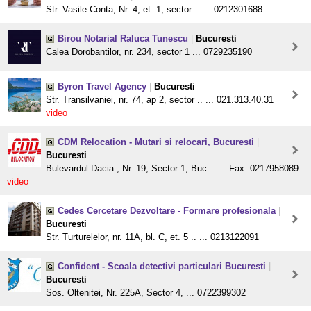
Str. Vasile Conta, Nr. 4, et. 1, sector .. ... 0212301688
Birou Notarial Raluca Tunescu
|
Bucuresti
Calea Dorobantilor, nr. 234, sector 1 ... 0729235190
Byron Travel Agency
|
Bucuresti
Str. Transilvaniei, nr. 74, ap 2, sector .. ... 021.313.40.31
video
CDM Relocation - Mutari si relocari, Bucuresti
|
Bucuresti
Bulevardul Dacia , Nr. 19, Sector 1, Buc .. ... Fax: 0217958089
video
Cedes Cercetare Dezvoltare - Formare profesionala
|
Bucuresti
Str. Turturelelor, nr. 11A, bl. C, et. 5 .. ... 0213122091
Confident - Scoala detectivi particulari Bucuresti
|
Bucuresti
Sos. Oltenitei, Nr. 225A, Sector 4, ... 0722399302