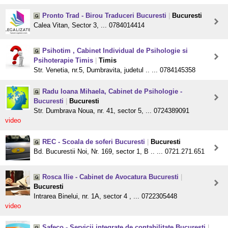
Pronto Trad - Birou Traduceri Bucuresti
|
Bucuresti
Calea Vitan, Sector 3, ... 0784014414
Psihotim , Cabinet Individual de Psihologie si
Psihoterapie Timis
|
Timis
Str. Venetia, nr.5, Dumbravita, judetul .. ... 0784145358
Radu Ioana Mihaela, Cabinet de Psihologie -
Bucuresti
|
Bucuresti
Str. Dumbrava Noua, nr. 41, sector 5, ... 0724389091
video
REC - Scoala de soferi Bucuresti
|
Bucuresti
Bd. Bucurestii Noi, Nr. 169, sector 1, B .. ... 0721.271.651
Rosca Ilie - Cabinet de Avocatura Bucuresti
|
Bucuresti
Intrarea Binelui, nr. 1A, sector 4 , ... 0722305448
video
Safeco - Servicii integrate de contabilitate Bucuresti
|