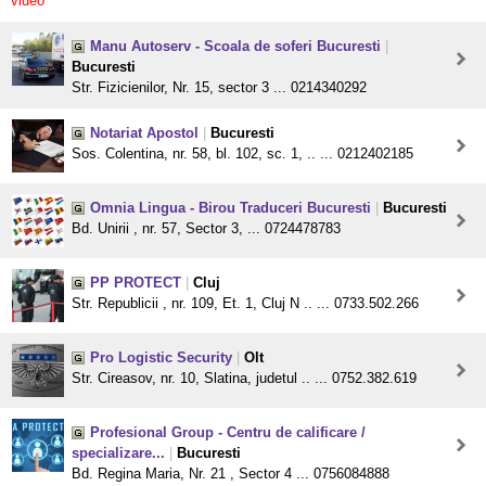
video
Manu Autoserv - Scoala de soferi Bucuresti
|
Bucuresti
Str. Fizicienilor, Nr. 15, sector 3 ... 0214340292
Notariat Apostol
|
Bucuresti
Sos. Colentina, nr. 58, bl. 102, sc. 1, .. ... 0212402185
Omnia Lingua - Birou Traduceri Bucuresti
|
Bucuresti
Bd. Unirii , nr. 57, Sector 3, ... 0724478783
PP PROTECT
|
Cluj
Str. Republicii , nr. 109, Et. 1, Cluj N .. ... 0733.502.266
Pro Logistic Security
|
Olt
Str. Cireasov, nr. 10, Slatina, judetul .. ... 0752.382.619
Profesional Group - Centru de calificare /
specializare...
|
Bucuresti
Bd. Regina Maria, Nr. 21 , Sector 4 ... 0756084888