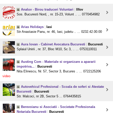
Analuv - Birou traduceri Voluntari
|
Ilfov
Sos. Bucuresti Nord, , nr. 15-23, Volunt .. ... 0770454982
Arias Holidays
|
Iasi
Str Anastasie Panu, nr. 46, Iasi, judetu .. ... 0232.42.00.00
Aura Iovan - Cabinet Avocatura Bucuresti
|
Bucuresti
Splaiul Unirii , nr. 37, Bloc M10, Sc 3, .. ... 0753110011
Austing Com - Materiale si organizare a apararii
impotriva...
|
Bucuresti
Nita Elinescu, Nr. 57, Sector 3, Bucures .. ... 0722125206
video
Autovehicul Profesional - Scoala de soferi si Atestate
Bucuresti
|
Bucuresti
Str. Malcoci, nr 2B, Sector 5 ... 0764435815
Berevoianu si Asociatii - Societate Profesionala
Notariala Bucuresti
|
Bucuresti