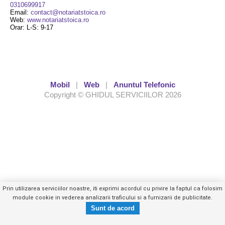
0310699917
Email:
contact@notariatstoica.ro
Web:
www.notariatstoica.ro
Orar: L-S: 9-17
Mobil
|
Web
|
Anuntul Telefonic
Copyright © GHIDUL SERVICIILOR 2026
Prin utilizarea serviciilor noastre, iti exprimi acordul cu privire la faptul ca folosim
module cookie in vederea analizarii traficului si a furnizarii de publicitate.
0722222XXX
Trimite mesaj privat
- vezi telefon -