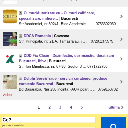
CursuriAutorizate.eu - Cursuri calificare,
specializare, initiere...
|
Bucuresti
Str Academiei, nr 39?41, Bloc Academiei .. ... 0753302030
DDCA Romania
|
Covasna
Str. Principala, nr. 21/A, Tamasfalau, j .. ... 0728.137.575
DDD Fix Clean - Dezinfectie, dezinsectie, deratizare
Bucuresti, Ilfov
|
Bucuresti
Str. Ion Minulescu, nr. 67-93, Sector 3 ... 0771722786
Delphi Serv&Trade - servicii curatenie, produse
curatenie Bucuresti
|
Bucuresti
Bd Basarabia, Nnr 256 incinta FAUR poart .. ... 0769163732
video
1
2
3
4
5
ultima
produs / serviciu