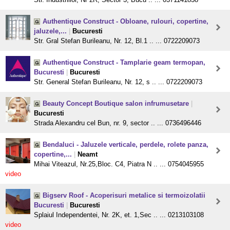
Authentique Construct - Obloane, rulouri, copertine,
jaluzele,...
|
Bucuresti
Str. Gral Stefan Burileanu, Nr. 12, Bl.1 .. ... 0722209073
Authentique Construct - Tamplarie geam termopan,
Bucuresti
|
Bucuresti
Str. General Stefan Burileanu, Nr. 12, s .. ... 0722209073
Beauty Concept Boutique salon infrumusetare
|
Bucuresti
Strada Alexandru cel Bun, nr. 9, sector .. ... 0736496446
Bendaluci - Jaluzele verticale, perdele, rolete panza,
copertine,...
|
Neamt
Mihai Viteazul, Nr.25,Bloc. C4, Piatra N .. ... 0754045955
video
Bigserv Roof - Acoperisuri metalice si termoizolatii
Bucuresti
|
Bucuresti
Splaiul Independentei, Nr. 2K, et. 1,Sec .. ... 0213103108
video