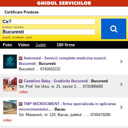
Certificare Produse
produs / serviciu
strada, localitate, judet
Foto
Video
Judet
180 firme
Astromed - Servicii complete medicina muncii
Bucuresti
|
Bucuresti
Bucuresti ... 0742602222
Castelino Baby - Gradinita Bucuresti
|
Bucuresti
Str. Prof. Ion Ursu, nr. 21, sector 2, ... 0731995600
video
TMP MICROCIMENT - firma specializata in aplicarea
microcimentului...
|
Bacau
Str. Marasesti, nr. 120, Bacau, judetul .. ... 0745479295
video