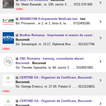
Str. Matei Basarab , nr. 100, sector 3 .. ... 0721.570.500
video
BRANDCOM Echipamente Medicale Iasi
|
Iasi
Bd. Primaverii , nr 2, et 2, birou 6, Ia .. ... 0732405280
Brother Romania - Imprimante si masini de cusut
|
Bucuresti
Str. Sevastopol, nr. 13-17, Diplomat Bus .. ... 0213117766
video
CBC Romania - training, consultanta afaceri
Bucuresti
|
Bucuresti
Str. Theodor Sperantia, nr. 84, sector 3 .. ... 0318057982
CERTIND SA - Organism de Certificare, Bucuresti
|
Bucuresti
Str. George Enescu, nr. 27-29, Palatul U .. ... 0213133651
video
CERTIND SA - Organism de Certificare, Bucuresti
|
Bucuresti