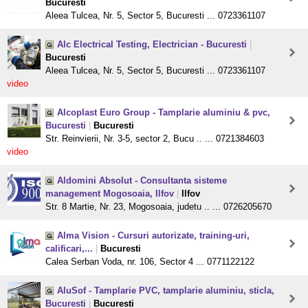
Bucuresti
Aleea Tulcea, Nr. 5, Sector 5, Bucuresti ... 0723361107
Alc Electrical Testing, Electrician - Bucuresti
|
Bucuresti
Aleea Tulcea, Nr. 5, Sector 5, Bucuresti ... 0723361107
video
Alcoplast Euro Group - Tamplarie aluminiu & pvc,
Bucuresti
|
Bucuresti
Str. Reinvierii, Nr. 3-5, sector 2, Bucu .. ... 0721384603
video
Aldomini Absolut - Consultanta sisteme
management Mogosoaia, Ilfov
|
Ilfov
Str. 8 Martie, Nr. 23, Mogosoaia, judetu .. ... 0726205670
Alma Vision - Cursuri autorizate, training-uri,
calificari,...
|
Bucuresti
Calea Serban Voda, nr. 106, Sector 4 ... 0771122122
AluSof - Tamplarie PVC, tamplarie aluminiu, sticla,
Bucuresti
|
Bucuresti