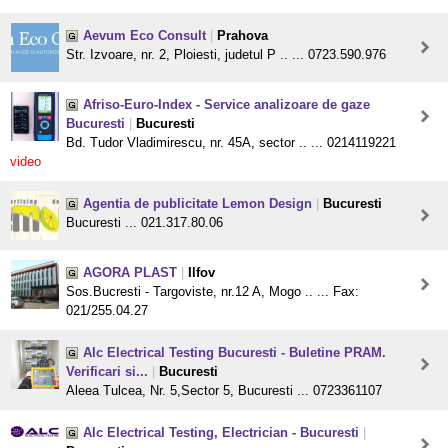
Aevum Eco Consult
|
Prahova
Str. Izvoare, nr. 2, Ploiesti, judetul P .. ... 0723.590.976
Afriso-Euro-Index - Service analizoare de gaze
Bucuresti
|
Bucuresti
Bd. Tudor Vladimirescu, nr. 45A, sector .. ... 0214119221
video
Agentia de publicitate Lemon Design
|
Bucuresti
Bucuresti ... 021.317.80.06
AGORA PLAST
|
Ilfov
Sos.Bucresti - Targoviste, nr.12 A, Mogo .. ... Fax:
021/255.04.27
Alc Electrical Testing Bucuresti - Buletine PRAM.
Verificari si...
|
Bucuresti
Aleea Tulcea, Nr. 5,Sector 5, Bucuresti ... 0723361107
Alc Electrical Testing, Electrician - Bucuresti
|