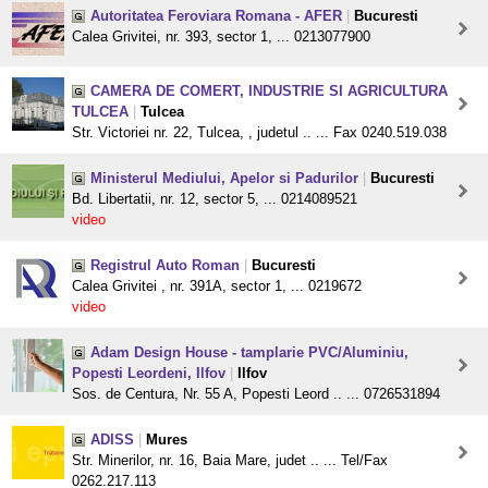
Autoritatea Feroviara Romana - AFER
|
Bucuresti
Calea Grivitei, nr. 393, sector 1, ... 0213077900
CAMERA DE COMERT, INDUSTRIE SI AGRICULTURA
TULCEA
|
Tulcea
Str. Victoriei nr. 22, Tulcea, , judetul .. ... Fax 0240.519.038
Ministerul Mediului, Apelor si Padurilor
|
Bucuresti
Bd. Libertatii, nr. 12, sector 5, ... 0214089521
video
Registrul Auto Roman
|
Bucuresti
Calea Grivitei , nr. 391A, sector 1, ... 0219672
video
Adam Design House - tamplarie PVC/Aluminiu,
Popesti Leordeni, Ilfov
|
Ilfov
Sos. de Centura, Nr. 55 A, Popesti Leord .. ... 0726531894
ADISS
|
Mures
Str. Minerilor, nr. 16, Baia Mare, judet .. ... Tel/Fax
0262.217.113