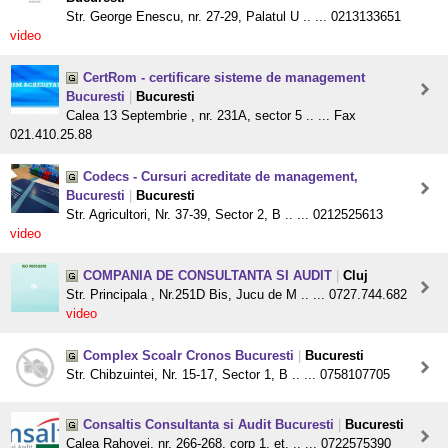
Str. George Enescu, nr. 27-29, Palatul U .. ... 0213133651
video
CertRom - certificare sisteme de management
Bucuresti
|
Bucuresti
Calea 13 Septembrie , nr. 231A, sector 5 .. ... Fax
021.410.25.88
Codecs - Cursuri acreditate de management,
Bucuresti
|
Bucuresti
Str. Agricultori, Nr. 37-39, Sector 2, B .. ... 0212525613
video
COMPANIA DE CONSULTANTA SI AUDIT
|
Cluj
Str. Principala , Nr.251D Bis, Jucu de M .. ... 0727.744.682
video
Complex Scoalr Cronos Bucuresti
|
Bucuresti
Str. Chibzuintei, Nr. 15-17, Sector 1, B .. ... 0758107705
Consaltis Consultanta si Audit Bucuresti
|
Bucuresti
Calea Rahovei, nr. 266-268, corp 1, et. .. ... 0722575390