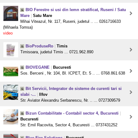
BIO Ferestre si usi din lemn stratificat, Ruseni / Satu
Mare
|
Satu Mare
Mihai Viteazul, Nr. 117, Ruseni, judetul .. ... 0261716633
(Mihaela Tomsa)
video
BioProduseRo
|
Timis
Timisoara, judetul Timis ... 0721.962.890
BIOVEGANE
|
Bucuresti
Sos. Berceni , Nr. 104, Bl. ICPET, Et. 5 .. ... 0768.861.638
Bit Servicii, Integrator de sisteme de curenti tari si
slabi -...
|
Ilfov
Str. Aviator Alexandru Serbanescu, Nr. .. ... 0727309579
Bizun Contabilitate - Contabil sector 4, Bucuresti
|
Bucuresti
Str. Emil Racovita, Sector 4, Bucuresti ... 0737431252
Blue Fire Solutions
|
Bucuresti