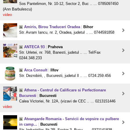
Sos Pantelimon, Nr. 10-12, Sector 2, Buc .. ... 0785097450
(Ann Barbulescu)
video
Amiris, Birou Traduceri Oradea
|
Bihor
Str. Avram Iancu, nr. 2, Oradea, judetul .. ... 0744591858
ANTECA 93
|
Prahova
Str. Urletei, nr. 768, Banesti, judetul .. ... Tel/Fax
0244.348.233
Arca Consult
|
Ilfov
Str. Dezrobirii, , Bucuresti, judetul Il .. ... 0724.259.456
Athena - Centrul de Calificare si Perfectionare
Bucuresti
|
Bucuresti
Calea Victoriei, Nr. 12A, (vizavi de CEC .. ... 0213151446
video
Atvangarde Romania - Servicii de vopsire cu pulbere
in camp...
|
Bucuresti
Str. Industriilor, Nr 2R, Sector 3, Bucu .. ... 0371141838