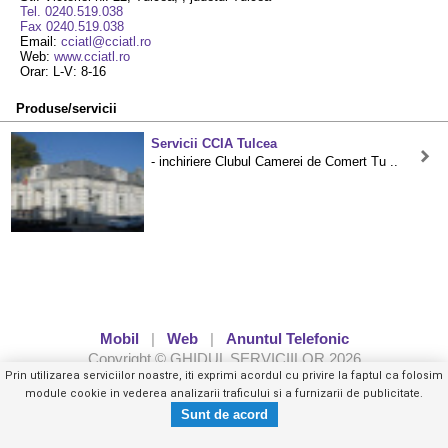
Tel. 0240.519.038
Fax 0240.519.038
Email:
cciatl@cciatl.ro
Web:
www.cciatl.ro
Orar: L-V: 8-16
Produse/servicii
Servicii CCIA Tulcea
- inchiriere Clubul Camerei de Comert Tu ..
Mobil
|
Web
|
Anuntul Telefonic
Copyright © GHIDUL SERVICIILOR 2026
Prin utilizarea serviciilor noastre, iti exprimi acordul cu privire la faptul ca folosim
module cookie in vederea analizarii traficului si a furnizarii de publicitate.
Tel. 0240.519.XXX
Trimite mesaj privat
- vezi telefon -