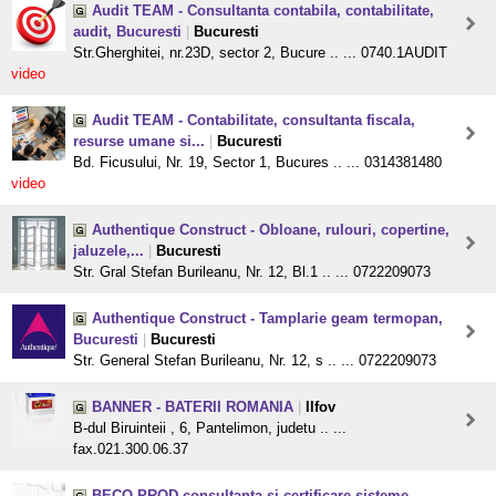
Audit TEAM - Consultanta contabila, contabilitate,
audit, Bucuresti
|
Bucuresti
Str.Gherghitei, nr.23D, sector 2, Bucure .. ... 0740.1AUDIT
video
Audit TEAM - Contabilitate, consultanta fiscala,
resurse umane si...
|
Bucuresti
Bd. Ficusului, Nr. 19, Sector 1, Bucures .. ... 0314381480
video
Authentique Construct - Obloane, rulouri, copertine,
jaluzele,...
|
Bucuresti
Str. Gral Stefan Burileanu, Nr. 12, Bl.1 .. ... 0722209073
Authentique Construct - Tamplarie geam termopan,
Bucuresti
|
Bucuresti
Str. General Stefan Burileanu, Nr. 12, s .. ... 0722209073
BANNER - BATERII ROMANIA
|
Ilfov
B-dul Biruinteii , 6, Pantelimon, judetu .. ...
fax.021.300.06.37
BECO PROD consultanta si certificare sisteme