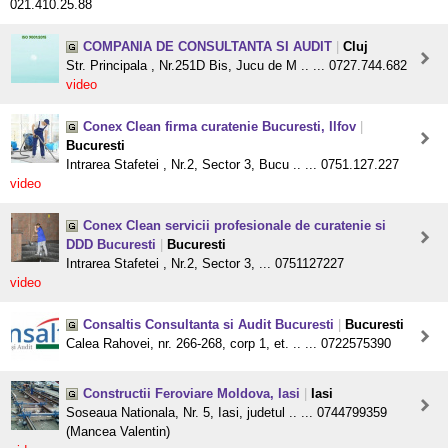
021.410.25.88
COMPANIA DE CONSULTANTA SI AUDIT
|
Cluj
Str. Principala , Nr.251D Bis, Jucu de M .. ... 0727.744.682
video
Conex Clean firma curatenie Bucuresti, Ilfov
|
Bucuresti
Intrarea Stafetei , Nr.2, Sector 3, Bucu .. ... 0751.127.227
video
Conex Clean servicii profesionale de curatenie si
DDD Bucuresti
|
Bucuresti
Intrarea Stafetei , Nr.2, Sector 3, ... 0751127227
video
Consaltis Consultanta si Audit Bucuresti
|
Bucuresti
Calea Rahovei, nr. 266-268, corp 1, et. .. ... 0722575390
Constructii Feroviare Moldova, Iasi
|
Iasi
Soseaua Nationala, Nr. 5, Iasi, judetul .. ... 0744799359
(Mancea Valentin)