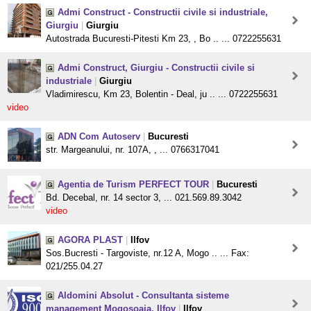
Admi Construct - Constructii civile si industriale,
Giurgiu
|
Giurgiu
Autostrada Bucuresti-Pitesti Km 23, , Bo .. ... 0722255631
Admi Construct, Giurgiu - Constructii civile si
industriale
|
Giurgiu
Vladimirescu, Km 23, Bolentin - Deal, ju .. ... 0722255631
video
ADN Com Autoserv
|
Bucuresti
str. Margeanului, nr. 107A, , ... 0766317041
Agentia de Turism PERFECT TOUR
|
Bucuresti
Bd. Decebal, nr. 14 sector 3, ... 021.569.89.3042
video
AGORA PLAST
|
Ilfov
Sos.Bucresti - Targoviste, nr.12 A, Mogo .. ... Fax:
021/255.04.27
Aldomini Absolut - Consultanta sisteme
management Mogosoaia, Ilfov
|
Ilfov