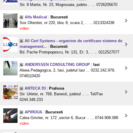
Str. 8 Martie, Nr. 23, Mogosoaia, judetu .. ... 0726205670
Alfa Medical
|
Bucuresti
Sos Oltenitei, nr 220, bloc 8, scara 2, .. ... 0213324338
video
All Cert Systems - organism de certificare sisteme de
management...
|
Bucuresti
Bd. Pache Protopopescu, Nr. 131, Et. 3, .. ... 0212527077
ANDERSSEN CONSULTING GROUP
|
Iasi
Aleea Pedagogica, 2, Iasi, judetul Iasi ... 0232.242.979,
0748110420
ANTECA 93
|
Prahova
Str. Urletei, nr. 768, Banesti, judetul .. ... Tel/Fax
0244.348.233
APIROUA
|
Bucuresti
Calea Grivitei, nr. 172 ,sector 6, Bucur .. ... 0744.908.088
video