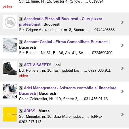
Str. 11 Iunie, Nr. 15, Sector 4, (Show .. ... 0319894
video
Accademia Pizzaioli Bucuresti - Curs pizzar
profesionist
|
Bucuresti
Str. Grigore Alexandrescu, nr. 8, Bucure .. ... 0742405668
Account Capital - Firma Contabilitate Bucuresti
|
Bucuresti
Str. Buzesti, Nr. 61, Bl. A6, Ap. 41, Se .. ... 0724699400
ACTIV SAFETY
|
Iasi
Bd. Poitiers , nr. 16, Iasi, judetul Ias .. ... 0727.036.911
video
Adef Management - Asistenta contabila si financiara
Bucuresti
|
Bucuresti
Calea Calarasilor, Nr. 110, Sector 3, ... 031.436.91.16
ADISS
|
Mures
Str. Minerilor, nr. 16, Baia Mare, judet .. ... Tel/Fax
0262.217.113