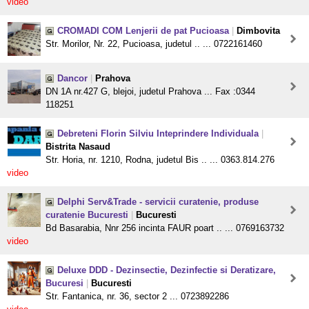
video
CROMADI COM Lenjerii de pat Pucioasa
|
Dimbovita
Str. Morilor, Nr. 22, Pucioasa, judetul .. ... 0722161460
Dancor
|
Prahova
DN 1A nr.427 G, blejoi, judetul Prahova ... Fax :0344
118251
Debreteni Florin Silviu Inteprindere Individuala
|
Bistrita Nasaud
Str. Horia, nr. 1210, Rodna, judetul Bis .. ... 0363.814.276
video
Delphi Serv&Trade - servicii curatenie, produse
curatenie Bucuresti
|
Bucuresti
Bd Basarabia, Nnr 256 incinta FAUR poart .. ... 0769163732
video
Deluxe DDD - Dezinsectie, Dezinfectie si Deratizare,
Bucuresi
|
Bucuresti
Str. Fantanica, nr. 36, sector 2 ... 0723892286