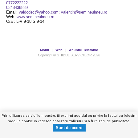
0772222222
0348439889
Email:
valdodec@yahoo.com; valentin@semineulmeu.ro
Web:
www.semineulmeu.ro
Orar: L-V 9-18 S.9-14
Mobil
|
Web
|
Anuntul Telefonic
Copyright © GHIDUL SERVICIILOR 2026
Prin utilizarea serviciilor noastre, iti exprimi acordul cu privire la faptul ca folosim
module cookie in vederea analizarii traficului si a furnizarii de publicitate.
0741056XXX
Trimite mesaj privat
- vezi telefon -