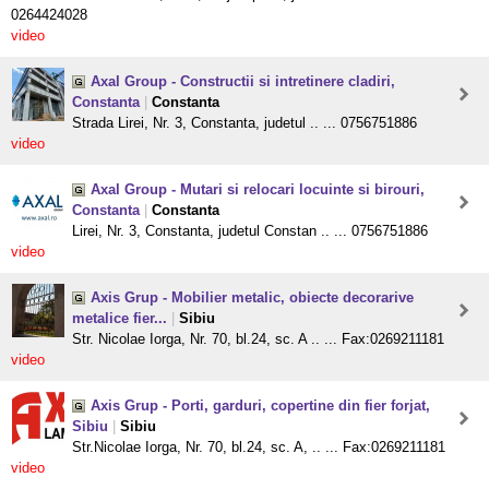
0264424028
video
Axal Group - Constructii si intretinere cladiri,
Constanta
|
Constanta
Strada Lirei, Nr. 3, Constanta, judetul .. ... 0756751886
video
Axal Group - Mutari si relocari locuinte si birouri,
Constanta
|
Constanta
Lirei, Nr. 3, Constanta, judetul Constan .. ... 0756751886
video
Axis Grup - Mobilier metalic, obiecte decorarive
metalice fier...
|
Sibiu
Str. Nicolae Iorga, Nr. 70, bl.24, sc. A .. ... Fax:0269211181
video
Axis Grup - Porti, garduri, copertine din fier forjat,
Sibiu
|
Sibiu
Str.Nicolae Iorga, Nr. 70, bl.24, sc. A, .. ... Fax:0269211181
video