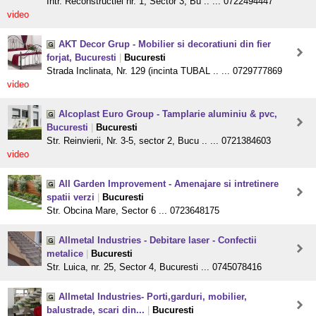
Intr. Reconstructiei nr. 1, Sector 3, Bu .. ... 0722494447
video
AKT Decor Grup - Mobilier si decoratiuni din fier
forjat, Bucuresti
|
Bucuresti
Strada Inclinata, Nr. 129 (incinta TUBAL .. ... 0729777869
video
Alcoplast Euro Group - Tamplarie aluminiu & pvc,
Bucuresti
|
Bucuresti
Str. Reinvierii, Nr. 3-5, sector 2, Bucu .. ... 0721384603
video
All Garden Improvement - Amenajare si intretinere
spatii verzi
|
Bucuresti
Str. Obcina Mare, Sector 6 ... 0723648175
Allmetal Industries - Debitare laser - Confectii
metalice
|
Bucuresti
Str. Luica, nr. 25, Sector 4, Bucuresti ... 0745078416
Allmetal Industries- Porti,garduri, mobilier,
balustrade, scari din...
|
Bucuresti