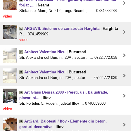
forjat ,...
|
Neamt
Stefan cel Mare, Nr. 212, Targu Neamt , .. ... 0734288288
video
ARGEVIL Sisteme de constructii Harghita
|
Harghita
R ... 0741459909
video
Arhitect Valentina Nicu
|
Bucuresti
Str. Alexandru cel Bun, nr. 20A , sector .. ... 0722.772.039
Arhitect Valentina Nicu
|
Bucuresti
Str. Alexandru cel Bun, nr. 20A , sector .. ... 0722.772.039
Art Glass Denisa 2000 - Pereti, usi, balustrade,
placari si...
|
Ilfov
Str. Fortului, 5, Rudeni, judetul Ilfov ... 0740059503
video
ArtGard, Balotesti / Ifov - Elemente din beton,
garduri decorative
|
Ilfov