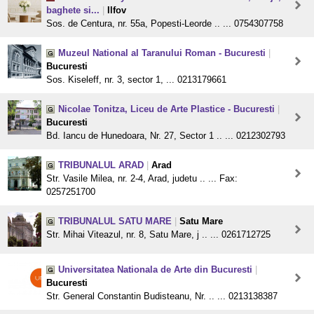
baghete si...
|
Ilfov
Sos. de Centura, nr. 55a, Popesti-Leorde .. ... 0754307758
Muzeul National al Taranului Roman - Bucuresti
|
Bucuresti
Sos. Kiseleff, nr. 3, sector 1, ... 0213179661
Nicolae Tonitza, Liceu de Arte Plastice - Bucuresti
|
Bucuresti
Bd. Iancu de Hunedoara, Nr. 27, Sector 1 .. ... 0212302793
TRIBUNALUL ARAD
|
Arad
Str. Vasile Milea, nr. 2-4, Arad, judetu .. ... Fax:
0257251700
TRIBUNALUL SATU MARE
|
Satu Mare
Str. Mihai Viteazul, nr. 8, Satu Mare, j .. ... 0261712725
Universitatea Nationala de Arte din Bucuresti
|
Bucuresti
Str. General Constantin Budisteanu, Nr. .. ... 0213138387