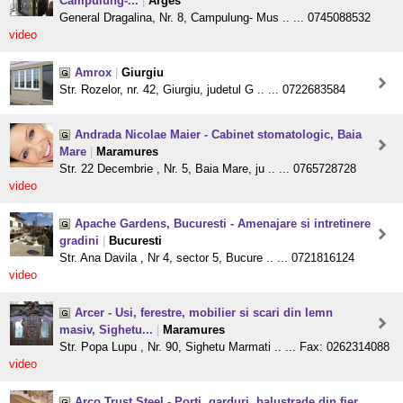
Campulung-...
|
Arges
General Dragalina, Nr. 8, Campulung- Mus .. ... 0745088532
video
Amrox
|
Giurgiu
Str. Rozelor, nr. 42, Giurgiu, judetul G .. ... 0722683584
Andrada Nicolae Maier - Cabinet stomatologic, Baia
Mare
|
Maramures
Str. 22 Decembrie , Nr. 5, Baia Mare, ju .. ... 0765728728
video
Apache Gardens, Bucuresti - Amenajare si intretinere
gradini
|
Bucuresti
Str. Ana Davila , Nr 4, sector 5, Bucure .. ... 0721816124
video
Arcer - Usi, ferestre, mobilier si scari din lemn
masiv, Sighetu...
|
Maramures
Str. Popa Lupu , Nr. 90, Sighetu Marmati .. ... Fax: 0262314088
video
Arco Trust Steel - Porti, garduri, balustrade din fier