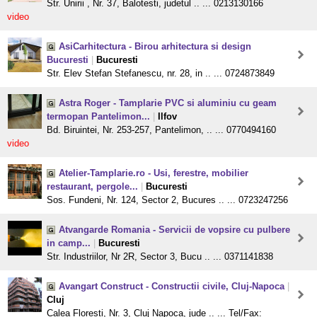
Str. Unirii , Nr. 37, Balotesti, judetul .. ... 0213130166
video
AsiCarhitectura - Birou arhitectura si design
Bucuresti
|
Bucuresti
Str. Elev Stefan Stefanescu, nr. 28, in .. ... 0724873849
Astra Roger - Tamplarie PVC si aluminiu cu geam
termopan Pantelimon...
|
Ilfov
Bd. Biruintei, Nr. 253-257, Pantelimon, .. ... 0770494160
video
Atelier-Tamplarie.ro - Usi, ferestre, mobilier
restaurant, pergole...
|
Bucuresti
Sos. Fundeni, Nr. 124, Sector 2, Bucures .. ... 0723247256
Atvangarde Romania - Servicii de vopsire cu pulbere
in camp...
|
Bucuresti
Str. Industriilor, Nr 2R, Sector 3, Bucu .. ... 0371141838
Avangart Construct - Constructii civile, Cluj-Napoca
|
Cluj
Calea Floresti, Nr. 3, Cluj Napoca, jude .. ... Tel/Fax: