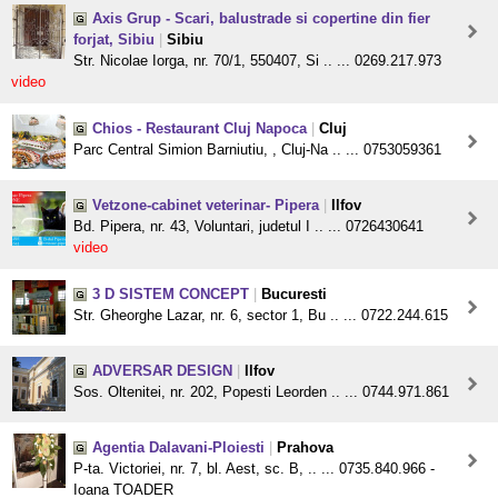
Axis Grup - Scari, balustrade si copertine din fier
forjat, Sibiu
|
Sibiu
Str. Nicolae Iorga, nr. 70/1, 550407, Si .. ... 0269.217.973
video
Chios - Restaurant Cluj Napoca
|
Cluj
Parc Central Simion Barniutiu, , Cluj-Na .. ... 0753059361
Vetzone-cabinet veterinar- Pipera
|
Ilfov
Bd. Pipera, nr. 43, Voluntari, judetul I .. ... 0726430641
video
3 D SISTEM CONCEPT
|
Bucuresti
Str. Gheorghe Lazar, nr. 6, sector 1, Bu .. ... 0722.244.615
ADVERSAR DESIGN
|
Ilfov
Sos. Oltenitei, nr. 202, Popesti Leorden .. ... 0744.971.861
Agentia Dalavani-Ploiesti
|
Prahova
P-ta. Victoriei, nr. 7, bl. Aest, sc. B, .. ... 0735.840.966 -
Ioana TOADER