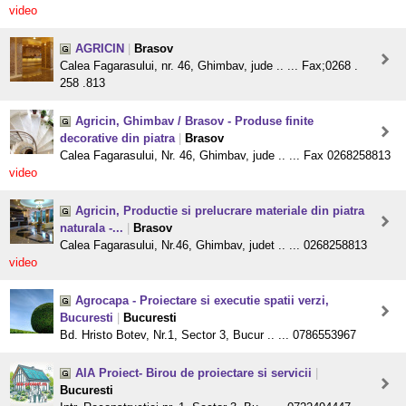
video
AGRICIN
|
Brasov
Calea Fagarasului, nr. 46, Ghimbav, jude .. ... Fax;0268 .
258 .813
Agricin, Ghimbav / Brasov - Produse finite
decorative din piatra
|
Brasov
Calea Fagarasului, Nr. 46, Ghimbav, jude .. ... Fax 0268258813
video
Agricin, Productie si prelucrare materiale din piatra
naturala -...
|
Brasov
Calea Fagarasului, Nr.46, Ghimbav, judet .. ... 0268258813
video
Agrocapa - Proiectare si executie spatii verzi,
Bucuresti
|
Bucuresti
Bd. Hristo Botev, Nr.1, Sector 3, Bucur .. ... 0786553967
AIA Proiect- Birou de proiectare si servicii
|
Bucuresti