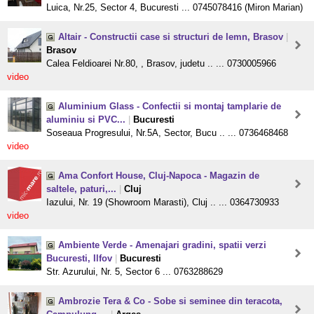
Luica, Nr.25, Sector 4, Bucuresti ... 0745078416 (Miron Marian)
Altair - Constructii case si structuri de lemn, Brasov
|
Brasov
Calea Feldioarei Nr.80, , Brasov, judetu .. ... 0730005966
video
Aluminium Glass - Confectii si montaj tamplarie de
aluminiu si PVC...
|
Bucuresti
Soseaua Progresului, Nr.5A, Sector, Bucu .. ... 0736468468
video
Ama Confort House, Cluj-Napoca - Magazin de
saltele, paturi,...
|
Cluj
Iazului, Nr. 19 (Showroom Marasti), Cluj .. ... 0364730933
video
Ambiente Verde - Amenajari gradini, spatii verzi
Bucuresti, Ilfov
|
Bucuresti
Str. Azurului, Nr. 5, Sector 6 ... 0763288629
Ambrozie Tera & Co - Sobe si seminee din teracota,