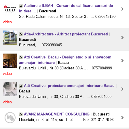
Atelierele ILBAH - Cursuri de calificare, cursuri de
initiere,...
|
Bucuresti
Str. Radu Calomfirescu, Nr. 13, Sector 3 .. ... 0730643130
video
Atia-Architecture - Arhitect proiectant Bucuresti
|
Bucuresti
Bucuresti, ... 0729380045
Atti Creative, Bacau - Design studio si showroom
amenajari interioare
|
Bacau
Bulevardul Unirii , Nr 30 (Cladirea 30 A .. ... 0757094999
video
Atti Creative, proiectare amenajari interioare Bacau
|
Bacau
Bulevardul Unirii , nr 30, Cladirea 30 A .. ... 0757094999
video
AVANZ MANAGEMENT CONSULTING
|
Bucuresti
Llibertatii, nr. 8, bl. 115, sc. 1, et. .. ... Fax 021.317.79.80