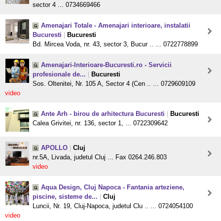
sector 4 ... 0734669466
Amenajari Totale - Amenajari interioare, instalatii
Bucuresti
|
Bucuresti
Bd. Mircea Voda, nr. 43, sector 3, Bucur .. ... 0722778899
Amenajari-Interioare-Bucuresti.ro - Servicii
profesionale de...
|
Bucuresti
Sos. Oltenitei, Nr. 105 A, Sector 4 (Cen .. ... 0729609109
video
Ante Arh - birou de arhitectura Bucuresti
|
Bucuresti
Calea Grivitei, nr. 136, sector 1, ... 0722309642
APOLLO
|
Cluj
nr.5A, Livada, judetul Cluj ... Fax 0264.246.803
video
Aqua Design, Cluj Napoca - Fantania arteziene,
piscine, sisteme de...
|
Cluj
Luncii, Nr. 19, Cluj-Napoca, judetul Clu .. ... 0724054100
video