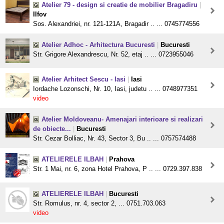
Atelier 79 - design si creatie de mobilier Bragadiru
|
Ilfov
Sos. Alexandriei, nr. 121-121A, Bragadir .. ... 0745774556
Atelier Adhoc - Arhitectura Bucuresti
|
Bucuresti
Str. Grigore Alexandrescu, Nr. 52, etaj .. ... 0723955046
Atelier Arhitect Sescu - Iasi
|
Iasi
Iordache Lozonschi, Nr. 10, Iasi, judetu .. ... 0748977351
video
Atelier Moldoveanu- Amenajari interioare si realizari
de obiecte...
|
Bucuresti
Str. Cezar Bolliac, Nr. 43, Sector 3, Bu .. ... 0757574488
ATELIERELE ILBAH
|
Prahova
Str. 1 Mai, nr. 6, zona Hotel Prahova, P .. ... 0729.397.838
ATELIERELE ILBAH
|
Bucuresti
Str. Romulus, nr. 4, sector 2, ... 0751.703.063
video