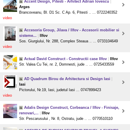
Accent Design, Pitesti - Arhitect Adrian Iovescu
|
Arges
Brancoveanu, Bl. D1 Sc. C Ap. 6, Pitesti .. ... 0722240352
video
Accesoria Group, Jilava / Ilfov - Accesorii mobilier si
sisteme...
|
Ilfov
Sos. Giurgiului, Nr. 288, Complex Steaua .. ... 0733104649
video
Actual David Construct - Constructii case Ilfov
|
Ilfov
Str. Valea Cu Tei, nr. 2, Domnesti, jude .. ... 0725433559
AD Quadrum Birou de Arhitectura si Design Iasi
|
Iasi
Pictorului, Nr.19, Iasi, judetul Iasi ... 0747899423
video
Adalis Design Construct, Corbeanca / Ilfov - Finisaje,
renovari,...
|
Ilfov
Str. Pescarusului , Nr. 8, Ostratu, jude .. ... 0770510110