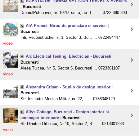
AGENTIA DE TURISM SEYTOUR TRAVEL & EVENTS
|
Bucuresti
DrumulPotcoavei, nr. 102D, sc. a, ap. 1, .. ... 0722.390.393
AIA Proiect- Birou de proiectare si servicii
|
Bucuresti
Intr. Reconstructiei nr. 1, Sector 3, Bu .. ... 0722494447
video
Alc Electrical Testing, Electrician - Bucuresti
|
Bucuresti
Aleea Tulcea, Nr. 5, Sector 5, Bucuresti ... 0723361107
video
Alexandra Crisan - Studio de design interior
|
Bucuresti
Str. Institutul Medico Militar, nr. 22, .. ... 0756048129
Allys Cottage, Bucuresti - Design interior si
amenajari interioare
|
Bucuresti
Str Dimitrie Orbescu, Nr 10, Sector 2, B .. ... 0213301233
video