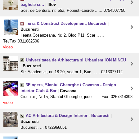
baghete si...
|
Ilfov
Sos. de Centura, nr. 55a, Popesti-Leorde .. ... 0754307758
Terra & Construct Development, Bucuresti
|
Bucuresti
Ileana Cosanzeana, Nr. 2, Bloc P11, Scar .. ...
Tel/Fax:0311082506
video
Universitatea de Arhitectura si Urbanism ION MINCU
|
Bucuresti
Str. Academiei, nr. 18-20, sector 1, Buc .. ... 0213077112
3Fingers, Sfantul Gheorghe / Covasna - Design
interior Club & Bar
|
Covasna
Ciucului , Nr.15, Sfantul Gheorghe, jude .. ... Fax: 0267314393
video
AC Arhitectura & Design Interior - Bucuresti
|
Bucuresti
Bucuresti, ... 0722966851