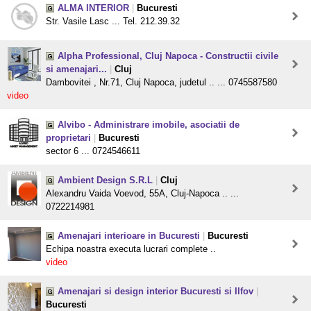
ALMA INTERIOR
|
Bucuresti
Str. Vasile Lasc ... Tel. 212.39.32
Alpha Professional, Cluj Napoca - Constructii civile
si amenajari...
|
Cluj
Dambovitei , Nr.71, Cluj Napoca, judetul .. ... 0745587580
video
Alvibo - Administrare imobile, asociatii de
proprietari
|
Bucuresti
sector 6 ... 0724546611
Ambient Design S.R.L
|
Cluj
Alexandru Vaida Voevod, 55A, Cluj-Napoca .. ...
0722214981
Amenajari interioare in Bucuresti
|
Bucuresti
Echipa noastra executa lucrari complete ..
video
Amenajari si design interior Bucuresti si Ilfov
|
Bucuresti