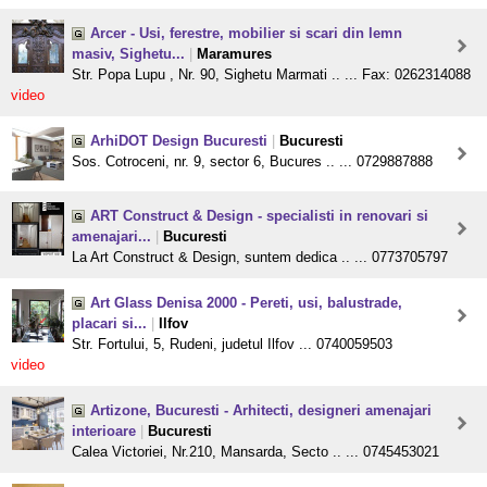
Arcer - Usi, ferestre, mobilier si scari din lemn
masiv, Sighetu...
|
Maramures
Str. Popa Lupu , Nr. 90, Sighetu Marmati .. ... Fax: 0262314088
video
ArhiDOT Design Bucuresti
|
Bucuresti
Sos. Cotroceni, nr. 9, sector 6, Bucures .. ... 0729887888
ART Construct & Design - specialisti in renovari si
amenajari...
|
Bucuresti
La Art Construct & Design, suntem dedica .. ... 0773705797
Art Glass Denisa 2000 - Pereti, usi, balustrade,
placari si...
|
Ilfov
Str. Fortului, 5, Rudeni, judetul Ilfov ... 0740059503
video
Artizone, Bucuresti - Arhitecti, designeri amenajari
interioare
|
Bucuresti
Calea Victoriei, Nr.210, Mansarda, Secto .. ... 0745453021