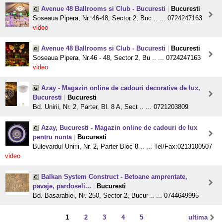
Avenue 48 Ballrooms si Club - Bucuresti
|
Bucuresti
Soseaua Pipera, Nr. 46-48, Sector 2, Buc .. ... 0724247163
video
Avenue 48 Ballrooms si Club - Bucuresti
|
Bucuresti
Soseaua Pipera, Nr.46 - 48, Sector 2, Bu .. ... 0724247163
video
Azay - Magazin online de cadouri decorative de lux,
Bucuresti
|
Bucuresti
Bd. Unirii, Nr. 2, Parter, Bl. 8 A, Sect .. ... 0721203809
Azay, Bucuresti - Magazin online de cadouri de lux
pentru nunta
|
Bucuresti
Bulevardul Unirii, Nr. 2, Parter Bloc 8 .. ... Tel/Fax:0213100507
video
Balkan System Construct - Betoane amprentate,
pavaje, pardoseli...
|
Bucuresti
Bd. Basarabiei, Nr. 250, Sector 2, Bucur .. ... 0744649995
1
2
3
4
5
ultima