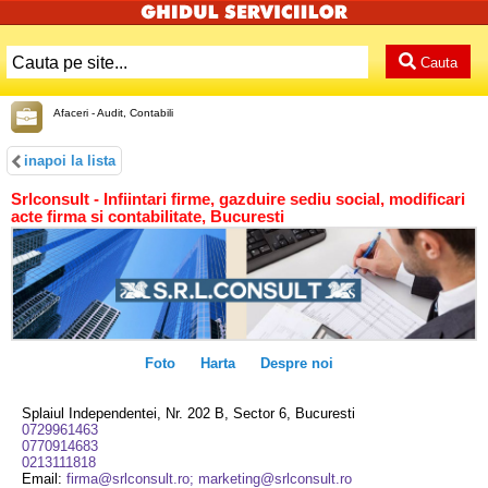
Cauta
Afaceri - Audit, Contabili
inapoi la lista
Srlconsult - Infiintari firme, gazduire sediu social, modificari
acte firma si contabilitate, Bucuresti
Foto
Harta
Despre noi
Splaiul Independentei, Nr. 202 B, Sector 6, Bucuresti
0729961463
0770914683
0213111818
Email:
firma@srlconsult.ro; marketing@srlconsult.ro