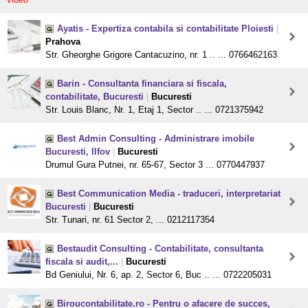
Ayatis - Expertiza contabila si contabilitate Ploiesti
|
Prahova
Str. Gheorghe Grigore Cantacuzino, nr. 1 .. ... 0766462163
Barin - Consultanta financiara si fiscala,
contabilitate, Bucuresti
|
Bucuresti
Str. Louis Blanc, Nr. 1, Etaj 1, Sector .. ... 0721375942
Best Admin Consulting - Administrare imobile
Bucuresti, Ilfov
|
Bucuresti
Drumul Gura Putnei, nr. 65-67, Sector 3 ... 0770447937
Best Communication Media - traduceri, interpretariat
Bucuresti
|
Bucuresti
Str. Tunari, nr. 61 Sector 2, ... 0212117354
Bestaudit Consulting - Contabilitate, consultanta
fiscala si audit,...
|
Bucuresti
Bd Geniului, Nr. 6, ap. 2, Sector 6, Buc .. ... 0722205031
Biroucontabilitate.ro - Pentru o afacere de succes,