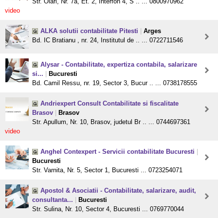
Str. Olari, Nr. 7a, Et. 2, Interfon 4, S .. ... 0800970962
video
ALKA solutii contabilitate Pitesti
|
Arges
Bd. IC Bratianu , nr. 24, Institutul de .. ... 0722711546
Alysar - Contabilitate, expertiza contabila, salarizare
si...
|
Bucuresti
Bd. Camil Ressu, nr. 19, Sector 3, Bucur .. ... 0738178555
Andriexpert Consult Contabilitate si fiscalitate
Brasov
|
Brasov
Str. Apullum, Nr. 10, Brasov, judetul Br .. ... 0744697361
video
Anghel Contexpert - Servicii contabilitate Bucuresti
|
Bucuresti
Str. Varnita, Nr. 5, Sector 1, Bucuresti ... 0723254071
Apostol & Asociatii - Contabilitate, salarizare, audit,
consultanta...
|
Bucuresti
Str. Sulina, Nr. 10, Sector 4, Bucuresti ... 0769770044