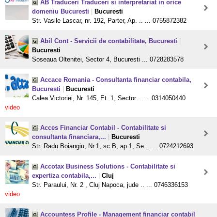
AB Traduceri Traduceri si interpretariat in orice
domeniu Bucuresti
|
Bucuresti
Str. Vasile Lascar, nr. 192, Parter, Ap. .. ... 0755872382
Abil Cont - Servicii de contabilitate, Bucuresti
|
Bucuresti
Soseaua Oltenitei, Sector 4, Bucuresti ... 0728283578
Accace Romania - Consultanta financiar contabila,
Bucuresti
|
Bucuresti
Calea Victoriei, Nr. 145, Et. 1, Sector .. ... 0314050440
video
Acces Financiar Contabil - Contabilitate si
consultanta financiara,...
|
Bucuresti
Str. Radu Boiangiu, Nr.1, sc.B, ap.1, Se .. ... 0724212693
Accotax Business Solutions - Contabilitate si
expertiza contabila,...
|
Cluj
Str. Paraului, Nr. 2 , Cluj Napoca, jude .. ... 0746336153
video
Accountess Profile - Management financiar contabil