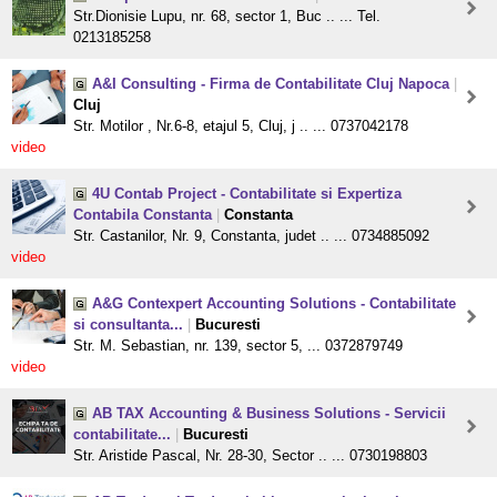
Str.Dionisie Lupu, nr. 68, sector 1, Buc .. ... Tel.
0213185258
A&I Consulting - Firma de Contabilitate Cluj Napoca
|
Cluj
Str. Motilor , Nr.6-8, etajul 5, Cluj, j .. ... 0737042178
video
4U Contab Project - Contabilitate si Expertiza
Contabila Constanta
|
Constanta
Str. Castanilor, Nr. 9, Constanta, judet .. ... 0734885092
video
A&G Contexpert Accounting Solutions - Contabilitate
si consultanta...
|
Bucuresti
Str. M. Sebastian, nr. 139, sector 5, ... 0372879749
video
AB TAX Accounting & Business Solutions - Servicii
contabilitate...
|
Bucuresti
Str. Aristide Pascal, Nr. 28-30, Sector .. ... 0730198803