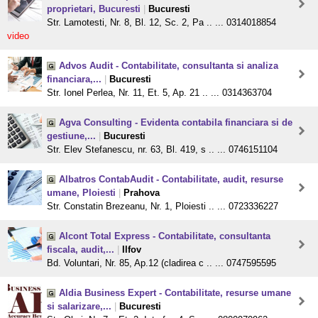
proprietari, Bucuresti
|
Bucuresti
Str. Lamotesti, Nr. 8, Bl. 12, Sc. 2, Pa .. ... 0314018854
video
Advos Audit - Contabilitate, consultanta si analiza
financiara,...
|
Bucuresti
Str. Ionel Perlea, Nr. 11, Et. 5, Ap. 21 .. ... 0314363704
Agva Consulting - Evidenta contabila financiara si de
gestiune,...
|
Bucuresti
Str. Elev Stefanescu, nr. 63, Bl. 419, s .. ... 0746151104
Albatros ContabAudit - Contabilitate, audit, resurse
umane, Ploiesti
|
Prahova
Str. Constatin Brezeanu, Nr. 1, Ploiesti .. ... 0723336227
Alcont Total Express - Contabilitate, consultanta
fiscala, audit,...
|
Ilfov
Bd. Voluntari, Nr. 85, Ap.12 (cladirea c .. ... 0747595595
Aldia Business Expert - Contabilitate, resurse umane
si salarizare,...
|
Bucuresti