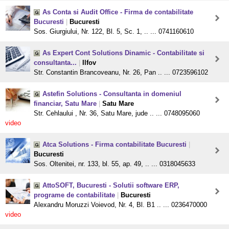
As Conta si Audit Office - Firma de contabilitate
Bucuresti
|
Bucuresti
Sos. Giurgiului, Nr. 122, Bl. 5, Sc. 1, .. ... 0741160610
As Expert Cont Solutions Dinamic - Contabilitate si
consultanta...
|
Ilfov
Str. Constantin Brancoveanu, Nr. 26, Pan .. ... 0723596102
Astefin Solutions - Consultanta in domeniul
financiar, Satu Mare
|
Satu Mare
Str. Cehlaului , Nr. 36, Satu Mare, jude .. ... 0748095060
video
Atca Solutions - Firma contabilitate Bucuresti
|
Bucuresti
Sos. Oltenitei, nr. 133, bl. 55, ap. 49, .. ... 0318045633
AttoSOFT, Bucuresti - Solutii software ERP,
programe de contabilitate
|
Bucuresti
Alexandru Moruzzi Voievod, Nr. 4, Bl. B1 .. ... 0236470000
video