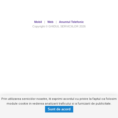
Mobil
|
Web
|
Anuntul Telefonic
Copyright © GHIDUL SERVICIILOR 2026
Prin utilizarea serviciilor noastre, iti exprimi acordul cu privire la faptul ca folosim
module cookie in vederea analizarii traficului si a furnizarii de publicitate.
0723773XXX
Trimite mesaj privat
- vezi telefon -