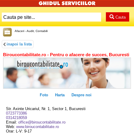
Cauta
Afaceri - Audit, Contabili
inapoi la lista
Biroucontabilitate.ro - Pentru o afacere de succes, Bucuresti
Foto
Harta
Despre noi
Str. Axinte Uricariul, Nr. 1, Sector 1, Bucuresti
0723773386
0314218059
Email:
office@biroucontabilitate.ro
Web:
www.biroucontabilitate.ro
Orar: L-V: 9-17