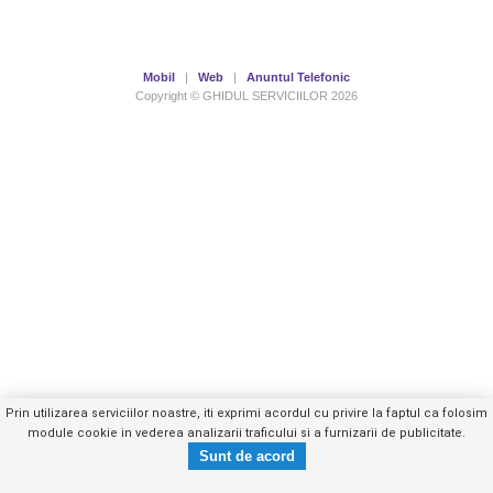
Mobil
|
Web
|
Anuntul Telefonic
Copyright © GHIDUL SERVICIILOR 2026
Prin utilizarea serviciilor noastre, iti exprimi acordul cu privire la faptul ca folosim
module cookie in vederea analizarii traficului si a furnizarii de publicitate.
021.315.3XXX
Trimite mesaj privat
- vezi telefon -