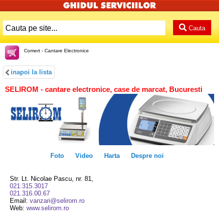
Cauta
Comert - Cantare Electronice
inapoi la lista
SELIROM - cantare electronice, case de marcat, Bucuresti
Foto
Video
Harta
Despre noi
Str. Lt. Nicolae Pascu, nr. 81,
021.315.3017
021.316.00.67
Email:
vanzari@selirom.ro
Web:
www.selirom.ro