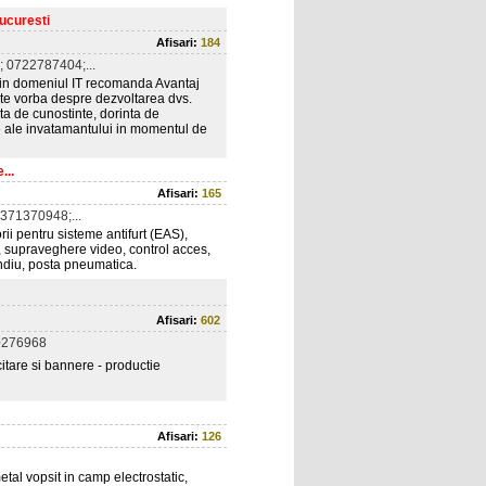
Bucuresti
Afisari:
184
 0722787404;...
e in domeniul IT recomanda Avantaj
ste vorba despre dezvoltarea dvs.
a de cunostinte, dorinta de
e ale invatamantului in momentul de
...
Afisari:
165
371370948;...
rii pentru sisteme antifurt (EAS),
ce, supraveghere video, control acces,
endiu, posta pneumatica.
Afisari:
602
0276968
citare si bannere - productie
Afisari:
126
tal vopsit in camp electrostatic,