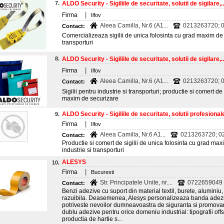
7.
ALDO Security - Sigiliile de securitate, solutii de sigilare,..
|
Firma
Ilfov
Aleea Camilla, Nr.6 (A1...
0213263720; 
Contact:
Comercializeaza sigilii de unica folosinta cu grad maxim de se
transporturi
8.
ALDO Security - Sigiliile de securitate, solutii de sigilare,..
|
Firma
Ilfov
Aleea Camilla, Nr.6 (A1...
0213263720; 
Contact:
Sigilii pentru industrie si transporturi; productie si comert de
maxim de securizare
ALDO Security - Sigiliile de securitate, solutii profesionale
9.
|
Firma
Ilfov
Aleea Camilla, Nr.6 A1...
0213263720; 0
Contact:
Productie si comert de sigilii de unica folosinta cu grad maxi
industrie si transporturi
ALESYS
10.
|
Firma
Bucuresti
Str. Principatele Unite, nr....
0722659049
Contact:
Benzi adezive cu suport din material textil, burete, aluminiu
razuibila. Deasemenea, Alesys personalizeaza banda adezi
potriveste nevoilor dumneavoastra de siguranta si promovare
dublu adezive pentru orice domeniu industrial: tipografii offset 
productia de hartie s...