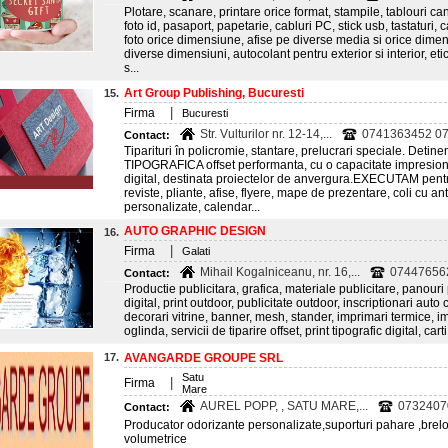
Plotare, scanare, printare orice format, stampile, tablouri ca
foto id, pasaport, papetarie, cabluri PC, stick usb, tastaturi, c
foto orice dimensiune, afise pe diverse media si orice dimens
diverse dimensiuni, autocolant pentru exterior si interior, eti
s...
Art Group Publishing, Bucuresti
15.
|
Firma
Bucuresti
Str. Vulturilor nr. 12-14,...
0741363452 0
Contact:
Tiparituri în policromie, stantare, prelucrari speciale. Det
TIPOGRAFICA offset performanta, cu o capacitate impresiona
digital, destinata proiectelor de anvergura.EXECUTAM pentr
reviste, pliante, afise, flyere, mape de prezentare, coli cu antet,
personalizate, calendar...
AUTO GRAPHIC DESIGN
16.
|
Firma
Galati
Mihail Kogalniceanu, nr. 16,...
07447656
Contact:
Productie publicitara, grafica, materiale publicitare, panouri 
digital, print outdoor, publicitate outdoor, inscriptionari auto
decorari vitrine, banner, mesh, stander, imprimari termice, imp
oglinda, servicii de tiparire offset, print tipografic digital, cart
17.
AVANGARDE GROUPE SRL
Satu
|
Firma
Mare
AUREL POPP, , SATU MARE,...
0732407
Contact:
Producator odorizante personalizate,suporturi pahare ,breloc
volumetrice