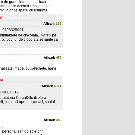
re de gunoi indeplinesc toate
eurilor. In acelasi timp, ele sunt
vi in orice spatiu cu usurinta.
sti
Afisari:
198
; 0728325991
initablete de ciocolata, invitatii pe
.ro, locul unde ciocolata se simte ca
Afisari:
457
lizate, mape, cutii/etichete, hartii
ca
Afisari:
4071
0740316319
uratatoria Clean&Go iti ofera
i, calcat si apretat camasi, spalat
Afisari:
485
56
, personalizari obiecte prin