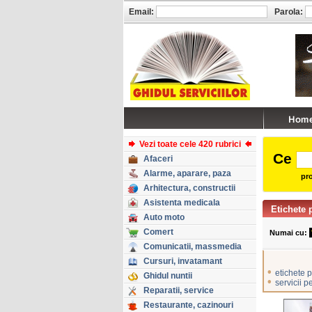
Email:
Parola:
Vezi toate cele 420 rubrici
Ce
Afaceri
Alarme, aparare, paza
pro
Arhitectura, constructii
Asistenta medicala
Etichete 
Auto moto
Comert
Numai cu:
Comunicatii, massmedia
Cursuri, invatamant
•
etichete 
Ghidul nuntii
•
servicii p
Reparatii, service
Restaurante, cazinouri