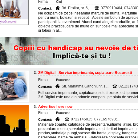
|
Firma
Cluj
Bd. Eroilor, nr. 6,...
0770919464; 074830
Contact:
Ne ocupam de tot ce inseamna marturii de nunta. Marturiile
pentru nunti, botezuri si receptii. Aceste simboluri de apreci
participantii la eveniment. Atunci cand alegeti marturiile, ar fi
obiecte practice, care de multe ori sunt cele mai apreciate si 
si folosi in al...
2.
2M Digital - Service imprimante, copiatoare Bucuresti
|
Firma
Bucuresti
Str. Mahatma Gandhi, nr. 1,...
021231743
Contact:
Full service imprimante, copiatoare, solutii xerox, echipame
2M Digital este una din primele companii pe piata de servicii
Advertise here now
3.
|
Firma
Bucuresti
0722145015; 0771657693;...
Contact:
Materiale tiparite; cataloage de prezentare,pliante, afise, b
prezentare,meniu,servetele imprimate,chibrituri imprimate, rev
produs,ambalaje,pungi,sacose din hartie, display, hanger-e,
parasolare, hartie de ambalaj.Elaboreaza concepte grafice 