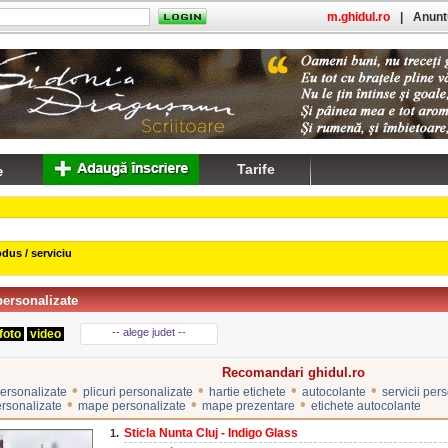
m.ghidul.ro
|
Anuntu
Tarife
dus / serviciu
personalizate
-- alege judet --
foto
video
Recomandari ghidul.ro
•
•
•
•
personalizate
plicuri personalizate
hartie etichete
autocolante
servicii per
•
•
•
ersonalizate
mape personalizate
mape prezentare
etichete autocolante
Sticla Nunta Cluj - Indigo Glass
1.