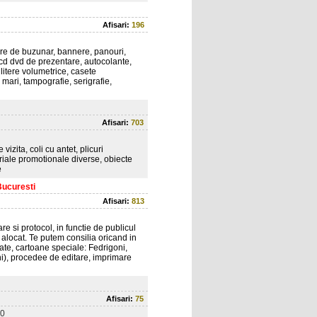
Afisari:
196
are de buzunar, bannere, panouri,
, cd dvd de prezentare, autocolante,
 litere volumetrice, casete
 mari, tampografie, serigrafie,
Afisari:
703
vizita, coli cu antet, plicuri
riale promotionale diverse, obiecte
e
Bucuresti
Afisari:
813
e si protocol, in functie de publicul
 alocat. Te putem consilia oricand in
tate, cartoane speciale: Fedrigoni,
i), procedee de editare, imprimare
Afisari:
75
0