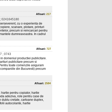
Afisari:
217
; 0241645180
perseverent, cu o experienta de
copiere, scanare, plotare, printuri
entelor, precum si reincarcari pentru
primantele dumneavoastra. In cadrul
Afisari:
727
 ; 0743
 in domeniul productiei publicitare.
ituri publicitare precum si
 Pentru toate comenzile asiguram
ru companiile din Bucuresti) precum
Afisari:
2584
hartie pentru copiator, hartie
banda adeziva, role pentru case de
ne dublu cretate, cartoane duplex,
folii autocolante, hartie