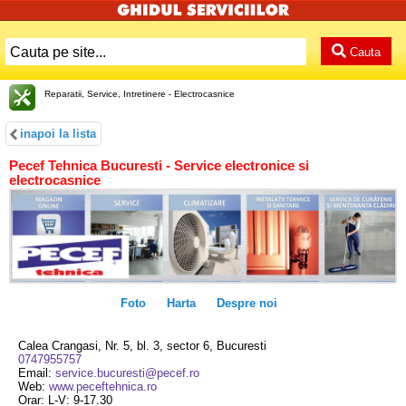
Cauta
Reparatii, Service, Intretinere - Electrocasnice
inapoi la lista
Pecef Tehnica Bucuresti - Service electronice si
electrocasnice
Foto
Harta
Despre noi
Calea Crangasi, Nr. 5, bl. 3, sector 6, Bucuresti
0747955757
Email:
service.bucuresti@pecef.ro
Web:
www.peceftehnica.ro
Orar: L-V: 9-17.30