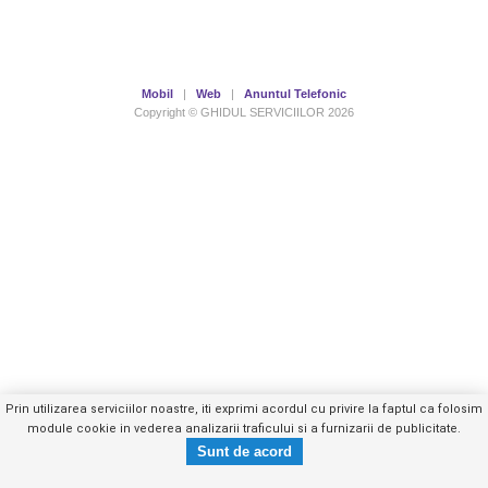
Mobil
|
Web
|
Anuntul Telefonic
Copyright © GHIDUL SERVICIILOR 2026
Prin utilizarea serviciilor noastre, iti exprimi acordul cu privire la faptul ca folosim
module cookie in vederea analizarii traficului si a furnizarii de publicitate.
0747955XXX
Trimite mesaj privat
- vezi telefon -