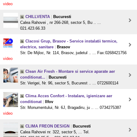
video
CHILLVENTA
|
Bucuresti
Calea Rahovei , nr 266-268, sector 5, Bu .. ...
021.423.66.33
Clacosi Grup, Brasov - Service instalatii termice,
electrice, sanitare
|
Brasov
Str. De Mijloc, Nr. 114, Brasov, judetul .. ... Fax:0268421756
video
Clean Air Fresh - Montare si service aparate aer
conditionat...
|
Bucuresti
Str. Verigei, Nr. 96, sector 5, Bucurest .. ... 0722600114
Clima Acces Confort - Instalare, igienizare aer
conditionat
|
Ilfov
Str. Monumentului, Nr. 6J, Bragadiru, ju .. ... 0734275387
video
CLIMA FREON DESIGN
|
Bucuresti
Calea Rahovei nr. 322, sector 5, ... Tel.