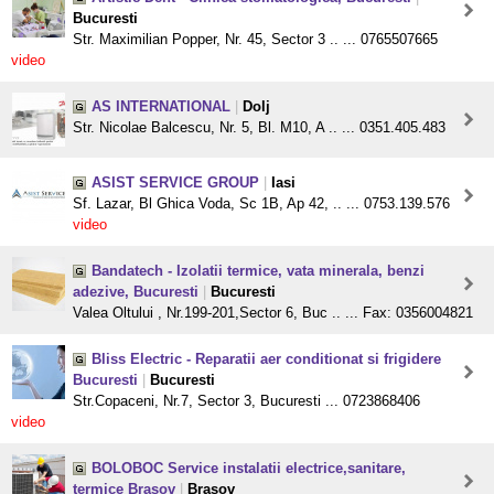
Bucuresti
Str. Maximilian Popper, Nr. 45, Sector 3 .. ... 0765507665
video
AS INTERNATIONAL
|
Dolj
Str. Nicolae Balcescu, Nr. 5, Bl. M10, A .. ... 0351.405.483
ASIST SERVICE GROUP
|
Iasi
Sf. Lazar, Bl Ghica Voda, Sc 1B, Ap 42, .. ... 0753.139.576
video
Bandatech - Izolatii termice, vata minerala, benzi
adezive, Bucuresti
|
Bucuresti
Valea Oltului , Nr.199-201,Sector 6, Buc .. ... Fax: 0356004821
Bliss Electric - Reparatii aer conditionat si frigidere
Bucuresti
|
Bucuresti
Str.Copaceni, Nr.7, Sector 3, Bucuresti ... 0723868406
video
BOLOBOC Service instalatii electrice,sanitare,
termice Brasov
|
Brasov