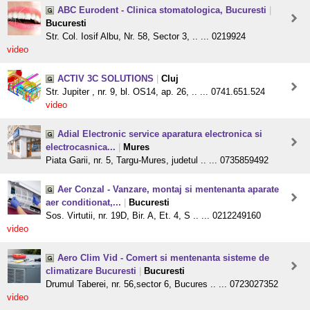
ABC Eurodent - Clinica stomatologica, Bucuresti
|
Bucuresti
Str. Col. Iosif Albu, Nr. 58, Sector 3, .. ... 0219924
video
ACTIV 3C SOLUTIONS
|
Cluj
Str. Jupiter , nr. 9, bl. OS14, ap. 26, .. ... 0741.651.524
video
Adial Electronic service aparatura electronica si
electrocasnica...
|
Mures
Piata Garii, nr. 5, Targu-Mures, judetul .. ... 0735859492
Aer Conzal - Vanzare, montaj si mentenanta aparate
aer conditionat,...
|
Bucuresti
Sos. Virtutii, nr. 19D, Bir. A, Et. 4, S .. ... 0212249160
video
Aero Clim Vid - Comert si mentenanta sisteme de
climatizare Bucuresti
|
Bucuresti
Drumul Taberei, nr. 56,sector 6, Bucures .. ... 0723027352
video