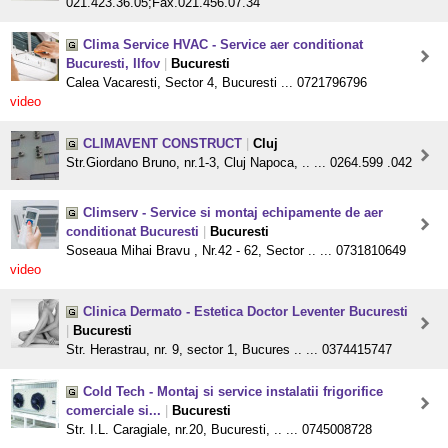
021.423.36.05;Fax.021.456.07.34
Clima Service HVAC - Service aer conditionat
Bucuresti, Ilfov
|
Bucuresti
Calea Vacaresti, Sector 4, Bucuresti ... 0721796796
video
CLIMAVENT CONSTRUCT
|
Cluj
Str.Giordano Bruno, nr.1-3, Cluj Napoca, .. ... 0264.599 .042
Climserv - Service si montaj echipamente de aer
conditionat Bucuresti
|
Bucuresti
Soseaua Mihai Bravu , Nr.42 - 62, Sector .. ... 0731810649
video
Clinica Dermato - Estetica Doctor Leventer Bucuresti
|
Bucuresti
Str. Herastrau, nr. 9, sector 1, Bucures .. ... 0374415747
Cold Tech - Montaj si service instalatii frigorifice
comerciale si...
|
Bucuresti
Str. I.L. Caragiale, nr.20, Bucuresti, .. ... 0745008728