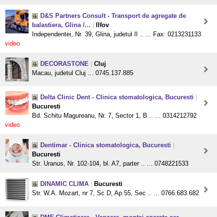
D&S Partners Consult - Transport de agregate de
balastiera, Glina /...
|
Ilfov
Independentei, Nr. 39, Glina, judetul Il .. ... Fax: 0213231133
video
DECORASTONE
|
Cluj
Macau, judetul Cluj ... 0745.137.885
Delta Clinic Dent - Clinica stomatologica, Bucuresti
|
Bucuresti
Bd. Schitu Magureanu, Nr. 7, Sector 1, B .. ... 0314212792
video
Dentimar - Clinica stomatologica, Bucuresti
|
Bucuresti
Str. Uranus, Nr. 102-104, bl. A7, parter .. ... 0748221533
DINAMIC CLIMA
|
Bucuresti
Str. W.A. Mozart, nr 7, Sc D, Ap 55, Sec .. ... 0766.683.682