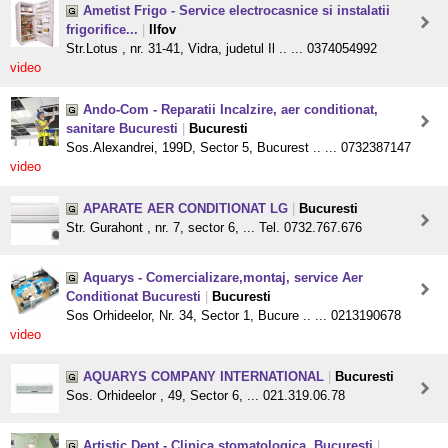
Ametist Frigo - Service electrocasnice si instalatii
frigorifice...
|
Ilfov
Str.Lotus , nr. 31-41, Vidra, judetul Il .. ... 0374054992
video
Ando-Com - Reparatii Incalzire, aer conditionat,
sanitare Bucuresti
|
Bucuresti
Sos.Alexandrei, 199D, Sector 5, Bucurest .. ... 0732387147
video
APARATE AER CONDITIONAT LG
|
Bucuresti
Str. Gurahont , nr. 7, sector 6, ... Tel. 0732.767.676
Aquarys - Comercializare,montaj, service Aer
Conditionat Bucuresti
|
Bucuresti
Sos Orhideelor, Nr. 34, Sector 1, Bucure .. ... 0213190678
video
AQUARYS COMPANY INTERNATIONAL
|
Bucuresti
Sos. Orhideelor , 49, Sector 6, ... 021.319.06.78
Artistic Dent - Clinica stomatologica, Bucuresti
|