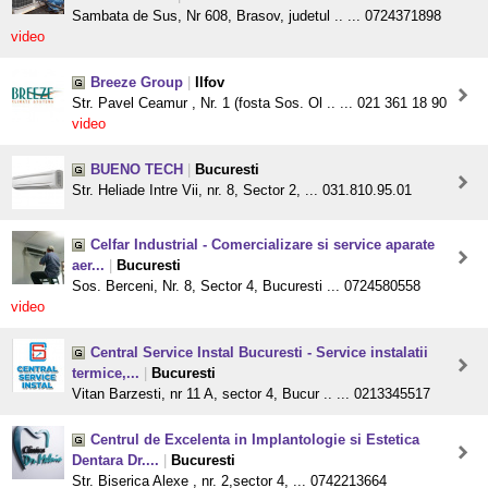
Sambata de Sus, Nr 608, Brasov, judetul .. ... 0724371898
video
Breeze Group
|
Ilfov
Str. Pavel Ceamur , Nr. 1 (fosta Sos. Ol .. ... 021 361 18 90
video
BUENO TECH
|
Bucuresti
Str. Heliade Intre Vii, nr. 8, Sector 2, ... 031.810.95.01
Celfar Industrial - Comercializare si service aparate
aer...
|
Bucuresti
Sos. Berceni, Nr. 8, Sector 4, Bucuresti ... 0724580558
video
Central Service Instal Bucuresti - Service instalatii
termice,...
|
Bucuresti
Vitan Barzesti, nr 11 A, sector 4, Bucur .. ... 0213345517
Centrul de Excelenta in Implantologie si Estetica
Dentara Dr....
|
Bucuresti
Str. Biserica Alexe , nr. 2,sector 4, ... 0742213664