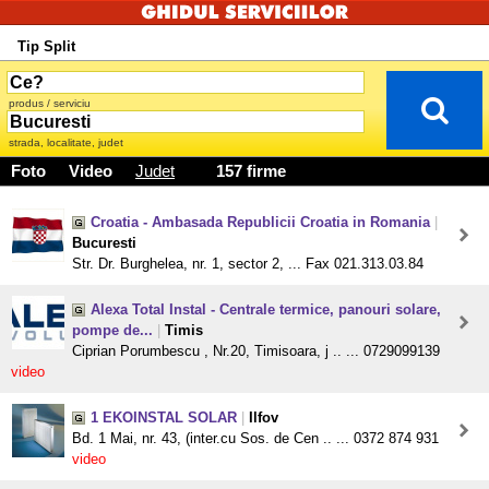
Tip Split
produs / serviciu
strada, localitate, judet
Foto
Video
Judet
157 firme
Croatia - Ambasada Republicii Croatia in Romania
|
Bucuresti
Str. Dr. Burghelea, nr. 1, sector 2, ... Fax 021.313.03.84
Alexa Total Instal - Centrale termice, panouri solare,
pompe de...
|
Timis
Ciprian Porumbescu , Nr.20, Timisoara, j .. ... 0729099139
video
1 EKOINSTAL SOLAR
|
Ilfov
Bd. 1 Mai, nr. 43, (inter.cu Sos. de Cen .. ... 0372 874 931
video