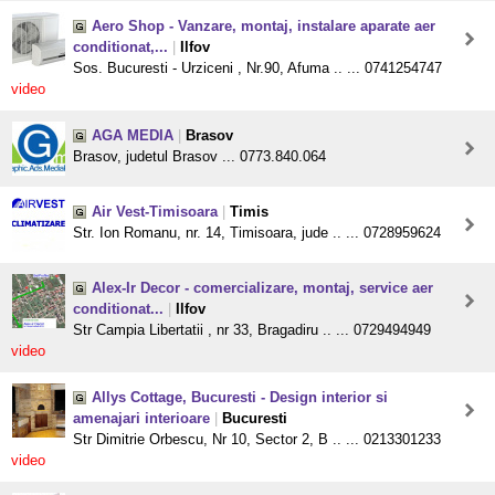
Aero Shop - Vanzare, montaj, instalare aparate aer
conditionat,...
|
Ilfov
Sos. Bucuresti - Urziceni , Nr.90, Afuma .. ... 0741254747
video
AGA MEDIA
|
Brasov
Brasov, judetul Brasov ... 0773.840.064
Air Vest-Timisoara
|
Timis
Str. Ion Romanu, nr. 14, Timisoara, jude .. ... 0728959624
Alex-Ir Decor - comercializare, montaj, service aer
conditionat...
|
Ilfov
Str Campia Libertatii , nr 33, Bragadiru .. ... 0729494949
video
Allys Cottage, Bucuresti - Design interior si
amenajari interioare
|
Bucuresti
Str Dimitrie Orbescu, Nr 10, Sector 2, B .. ... 0213301233
video