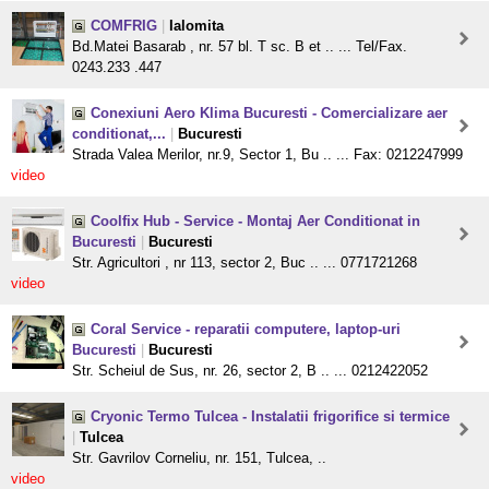
COMFRIG
|
Ialomita
Bd.Matei Basarab , nr. 57 bl. T sc. B et .. ... Tel/Fax.
0243.233 .447
Conexiuni Aero Klima Bucuresti - Comercializare aer
conditionat,...
|
Bucuresti
Strada Valea Merilor, nr.9, Sector 1, Bu .. ... Fax: 0212247999
video
Coolfix Hub - Service - Montaj Aer Conditionat in
Bucuresti
|
Bucuresti
Str. Agricultori , nr 113, sector 2, Buc .. ... 0771721268
video
Coral Service - reparatii computere, laptop-uri
Bucuresti
|
Bucuresti
Str. Scheiul de Sus, nr. 26, sector 2, B .. ... 0212422052
Cryonic Termo Tulcea - Instalatii frigorifice si termice
|
Tulcea
Str. Gavrilov Corneliu, nr. 151, Tulcea, ..
video