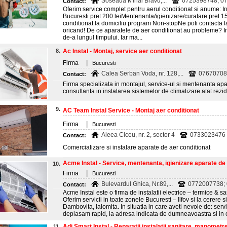
Soseaua Mihai Bravu,...
0725398748; 0
Contact:
Oferim service complet pentru aerul conditionat si anume: I
Bucuresti pret 200 leiMentenanta/igienizare/curatare pret 1
conditionat la domiciliu program Non-stopNe poti contacta 
oricand! De ce aparatele de aer conditionat au probleme? I
de-a lungul timpului. Iar ma...
8.
Ac Instal - Montaj, service aer conditionat
|
Firma
Bucuresti
Calea Serban Voda, nr. 128,...
07670708
Contact:
Firma specializata in montajul, service-ul si mentenanta apa
consultanta in instalarea sistemelor de climatizare atat rezide
9.
AC Team Instal Service - Montaj aer conditionat
|
Firma
Bucuresti
Aleea Ciceu, nr. 2, sector 4
0733023476
Contact:
Comercializare si instalare aparate de aer conditionat
Acme Instal - Service, mentenanta, igienizare aparate de a
10.
|
Firma
Bucuresti
Bulevardul Ghica, Nr.89,...
0772007738;
Contact:
Acme Instal este o firma de instalatii electrice – termice & sa
Oferim servicii in toate zonele Bucuresti – Ilfov si la cerere s
Dambovita, Ialomita. In situatia in care aveti nevoie de: serv
deplasam rapid, la adresa indicata de dumneavoastra si in ce
Adi Smart Instal - Reparatii instalatii sanitare, manometr
11.