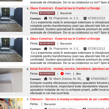
avansate de climatizare. De ce sa colaborezi cu noi? Spre de
Glass Construct - Expertul tau in Confort si Design
4.
|
Firma
Bucuresti
Str. Pogoanele, nr. 1-3,...
0729212212
Contact:
Cu o experienta vasta în amenajari exterioare si climatizare,
complete pentru transformarea casei sau afacerii tale într-un
confortabil. Suntem specializati în sisteme premium de umbrire
avansate de climatizare. De ce sa colaborezi cu noi? Spre de
Glass Construct - Expertul tau in Confort si Design
5.
|
Firma
Bucuresti
Str. Pogoanele, nr. 1-3,...
0729212212
Contact:
Cu o experienta vasta în amenajari exterioare si climatizare,
complete pentru transformarea casei sau afacerii tale într-un
confortabil. Suntem specializati în sisteme premium de umbrire
avansate de climatizare. De ce sa colaborezi cu noi? Spre de
Instal AeroCris - montaj, service, intretinere, igienizari aer
6.
|
Firma
|
Ilfov
Str. Marin Dracea, Nr. 9b,...
0769335627;
Contact:
Echipele noastre efectueaza instalarea aparatelor folosi
acestora in functiune, respectand toate standardele impuse
aparatelor instalate de noi cu echipele proprii, astfel incat ev
efectuate in cel mai scurt timp
Climserv - Service si montaj echipamente de aer conditi
7.
|
Firma
Bucuresti