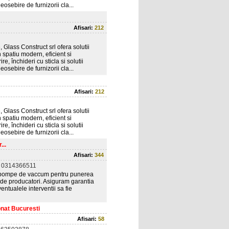
osebire de furnizorii cla...
Afisari:
212
 Glass Construct srl ofera solutii
 spatiu modern, eficient si
, închideri cu sticla si solutii
osebire de furnizorii cla...
Afisari:
212
 Glass Construct srl ofera solutii
 spatiu modern, eficient si
, închideri cu sticla si solutii
osebire de furnizorii cla...
...
Afisari:
344
 0314366511
nd pompe de vaccum pentru punerea
 de producatori. Asiguram garantia
entualele interventii sa fie
onat Bucuresti
Afisari:
58