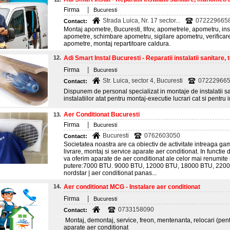
|
Firma
Bucuresti
Strada Luica, Nr. 17 sector...
072229665
Contact:
Montaj apometre, Bucuresti, Ilfov, apometrele, apometru, ins
apometre, schimbare apometru, sigilare apometru, verificar
apometre, montaj repartitoare caldura.
12.
Adi Smart Instal Bucuresti - Reparatii instalatii sanitare, 
|
Firma
Bucuresti
Str. Luica, sector 4, Bucuresti
07222966
Contact:
Dispunem de personal specializat in montaje de instalatii s
instalatiilor atat pentru montaj-executie lucrari cat si pentru
Aer Conditionat Bucuresti
13.
|
Firma
Bucuresti
Bucuresti
0762603050
Contact:
Societatea noastra are ca obiectiv de activitate intreaga ga
livrare, montaj si service aparate aer conditionat. In functi
va oferim aparate de aer conditionat ale celor mai renumite
putere:7000 BTU. 9000 BTU, 12000 BTU, 18000 BTU, 2200 
nordstar | aer conditionat panas...
14.
Aer conditionat MCG - Instalare aer conditionat
|
Firma
Bucuresti
0733158090
Contact:
Montaj, demontaj, service, freon, mentenanta, relocari (pent
aparate aer conditionat