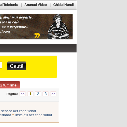
l Telefonic
|
Anuntul Video
|
Ghidul Nuntii
276 firme
<<
1
2
3
>>
Pagina:
 service aer conditionat
•
itionat
instalatii aer conditionat