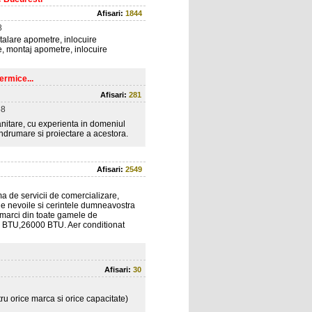
Afisari:
1844
8
talare apometre, inlocuire
e, montaj apometre, inlocuire
termice...
Afisari:
281
58
anitare, cu experienta in domeniul
 indrumare si proiectare a acestora.
Afisari:
2549
ma de servicii de comercializare,
e de nevoile si cerintele dumneavostra
 marci din toate gamele de
BTU,26000 BTU. Aer conditionat
Afisari:
30
ru orice marca si orice capacitate)