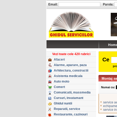
Email:
Parola:
Vezi toate cele 420 rubrici
Ce
Afaceri
Alarme, aparare, paza
pro
Arhitectura, constructii
Asistenta medicala
Montaj se
Auto moto
Comert
Numai cu:
Comunicatii, massmedia
Cursuri, invatamant
•
service a
Ghidul nuntii
•
echipamen
Reparatii, service
•
service ins
Restaurante, cazinouri