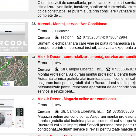
Oferim servicii de consultanta, proiectare, executie si service
climatizare, ventilatie, încalzire, sanitare si comercializa
tip de constructie. Te putem ajuta prin consiliere / vanzare 
complete de ...
23.
Aircool - Montaj, service Aer Conditionat
|
Firma
Bucuresti
sector 4
0735280474; 0736642994
Contact:
Suntem o echipa tanara care vine pe piata romaneasca sa a
europene printr-un personal instruit, cu o vasta experienta 
Alex-Ir Decor - comercializare, montaj, service aer conditi
24.
|
Firma
Ilfov
Str Campia Libertatii , nr...
0735363636;
Contact:
Montaj Profesional Asiguram montaj profesional pentru toate
Asistenta tehnica gratuita atat inaintea plasarii comenzii cat
asiguram transportul gratuit atat in Bucuresti cat si in impre
personalizate pentru relocarea aparatelor de aer conditiona
service si revizii pent...
Alex-Ir Decor - Magazin online aer conditionat
25.
|
Firma
Ilfov
Str. Campia Libertatii, nr....
0735363636
Contact:
Magazin online aer conditionat. Asiguram montaj profesional
tehnica gratuita atat inaintea plasarii comenzii cat si dupa.V
Bucuresti cat si in imprejurimi.Servicii personalizate pentru
conditionat.Efectuam service si revizii pentru toate marcile d