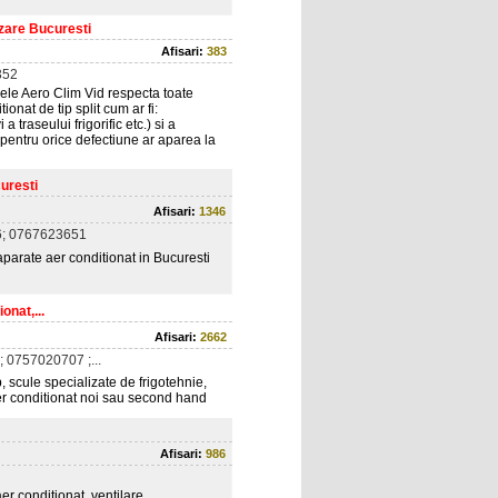
zare Bucuresti
Afisari:
383
352
ele Aero Clim Vid respecta toate
onat de tip split cum ar fi:
 traseului frigorific etc.) si a
pentru orice defectiune ar aparea la
uresti
Afisari:
1346
; 0767623651
aparate aer conditionat in Bucuresti
onat,...
Afisari:
2662
 0757020707 ;...
, scule specializate de frigotehnie,
aer conditionat noi sau second hand
Afisari:
986
er conditionat, ventilare,