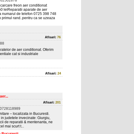
762502878
ncarcare freon aer conditionat
50 leiReparatii aparate de aer
la numarul de telefon 0725 398 748
n primul rand..pentru ca se uzeaza
Afisari:
76
88
ratelor de aer conditionat. Oferim
ntiale cat si industriale
Afisari:
24
er...
Afisari:
201
 0728118989
nitare – localizata in Bucuresti.
i in judetele invecinate: Giurgiu,
icii de reparatii & mentenanta, ne
l mai scurt t...
e Bucuresti