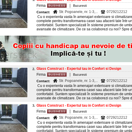
|
Firma
Bucuresti
Str. Pogoanele, nr. 1-3,...
0729212212
Contact:
Cu o experienta vasta în amenajari exterioare si climatizare,
complete pentru transformarea casei sau afacerii tale într-un
confortabil. Suntem specializati în sisteme premium de umbrire
avansate de climatizare. De ce sa colaborezi cu noi? Spre de
Glass Construct - Expertul tau in Confort si Design
2.
|
Firma
Bucuresti
Str. Pogoanele, nr. 1-3,...
0729212212
Contact:
Cu o experienta vasta în amenajari exterioare si climatizare,
complete pentru transformarea casei sau afacerii tale într-un
confortabil. Suntem specializati în sisteme premium de umbrire
avansate de climatizare. De ce sa colaborezi cu noi? Spre de
Glass Construct - Expertul tau in Confort si Design
3.
|
Firma
Bucuresti
Str. Pogoanele, nr. 1-3,...
0729212212
Contact:
Cu o experienta vasta în amenajari exterioare si climatizare,
complete pentru transformarea casei sau afacerii tale într-un
confortabil. Suntem specializati în sisteme premium de umbrire