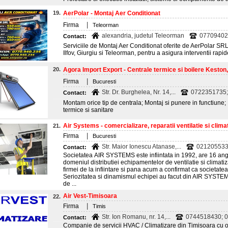
19.
AerPolar - Montaj Aer Conditionat
|
Firma
Teleorman
alexandria, judetul Teleorman
07709402
Contact:
Serviciile de Montaj Aer Conditionat oferite de AerPolar SRL
Ilfov, Giurgiu si Teleorman, pentru a asigura interventii rapide
20.
Agora Import Export - Centrale termice si boilere Keston
|
Firma
Bucuresti
Str. Dr. Burghelea, Nr. 14,...
0722351735;
Contact:
Montam orice tip de centrala; Montaj si punere in functiune; 
termice si sanitare
Air Systems - comercializare, reparatii ventilatie si climat
21.
|
Firma
Bucuresti
Str. Maior Ionescu Atanase,...
0212055337
Contact:
Societatea AIR SYSTEMS este infiintata in 1992, are 16 angaj
domeniul distributiei echipamentelor de ventilatie si climat
firmei de la infiintare si pana acum a confirmat ca societa
Seriozitatea si dinamismul echipei au facut din AIR SYSTEM
de ...
Air Vest-Timisoara
22.
|
Firma
Timis
Str. Ion Romanu, nr. 14,...
0744518430; 0
Contact:
Companie de servicii HVAC / Climatizare din Timisoara cu o