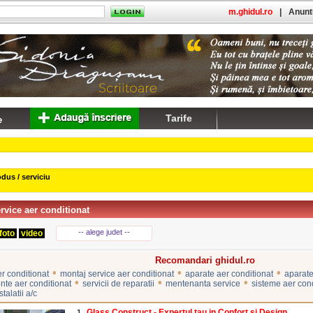
m.ghidul.ro
|
Anuntu
Tarife
dus / serviciu
rvice aer conditionat
-- alege judet --
foto
video
Recomandari ghidul.ro
•
•
•
er conditionat
montaj service aer conditionat
aparate aer conditionat
aparate
•
•
•
te aer conditionat
servicii de reparatii
mentenanta service
sisteme aer cond
talatii a/c
Glass Construct - Expertul tau in Confort si Design
1.