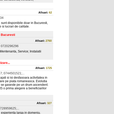
Afisari:
62
34
 sunt disponibile doar in Bucuresti,
 si lucrari de calitate.
, Bucuresti
Afisari:
2760
 0720296296
Mentenanta, Service; Instalatii
izare...
Afisari:
1725
; 0744501521;...
ati si isi desfasoara activitatea in
izare pe piata romaneasca. Evolutia
tea se gaseste pe un drum ascendent.
S o prima alegere a beneficiarilor
Afisari:
327
728959625;...
 experienta larga in domeniu.