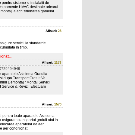
 pentru sisteme si instalatii de
m echipamente HVAC destinate oricarui
si montaj la achizitionarea gamelor
Afisari:
23
sigure servicii la standarde
acumulata in timp.
onat...
Afisari:
1153
 0729494949
 aparatele Asistenta Gratuita
 si dupa Transport Gratuit Va
jurimi Demontaj / Montaj Servicii
t Service & Revizii Efectuam
Afisari:
1570
 pentru toate aparatele.Asistenta
a asiguram transportul gratuit atat in
 relocarea aparatelor de aer
e aer conditionat.