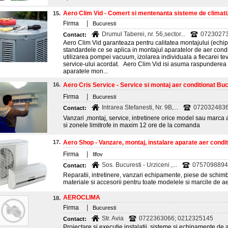
Aero Clim Vid - Comert si mentenanta sisteme de climati
15.
|
Firma
Bucuresti
Drumul Taberei, nr. 56,sector...
0723027
Contact:
Aero Clim Vid garanteaza pentru calitatea montajului (echip
standardele ce se aplica in montajul aparatelor de aer conditi
utilizarea pompei vacuum, izolarea individuala a fiecarei tevi a
service-ului acordat. Aero Clim Vid isi asuma raspunderea 
aparatele mon...
16.
Aero Cris Service - Service si montaj aer conditionat Buc
|
Firma
Bucuresti
Intrarea Stefanesti, Nr. 9B,...
0720324836
Contact:
Vanzari ,montaj, service, intretinere orice model sau marca 
si zonele limitrofe in maxim 12 ore de la comanda
17.
Aero Shop - Vanzare, montaj, instalare aparate aer conditi
|
Firma
Ilfov
Sos. Bucuresti - Urziceni ,...
0757098894;
Contact:
Reparatii, intretinere, vanzari echipamente, piese de schimb
materiale si accesorii pentru toate modelele si marcile de 
AEROCLIMA
18.
|
Firma
Bucuresti
Str. Avia
0722363066; 0212325145
Contact:
Proiectare si executie instalatii, sisteme si echipamente de a