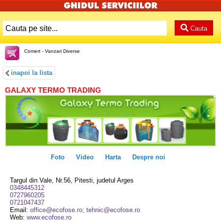
Cauta
Comert - Vanzari Diverse
inapoi la lista
GALAXY TERMO TRADING
Foto
Video
Harta
Despre noi
Targul din Vale, Nr.56, Pitesti, judetul Arges
0348445312
0727960205
0721047437
Email:
office@ecofose.ro; tehnic@ecofose.ro
Web:
www.ecofose.ro