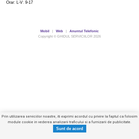
Orar: L-V: 9-17
Mobil
|
Web
|
Anuntul Telefonic
Copyright © GHIDUL SERVICIILOR 2026
Prin utilizarea serviciilor noastre, iti exprimi acordul cu privire la faptul ca folosim
module cookie in vederea analizarii traficului si a furnizarii de publicitate.
0348445XXX
Trimite mesaj privat
- vezi telefon -